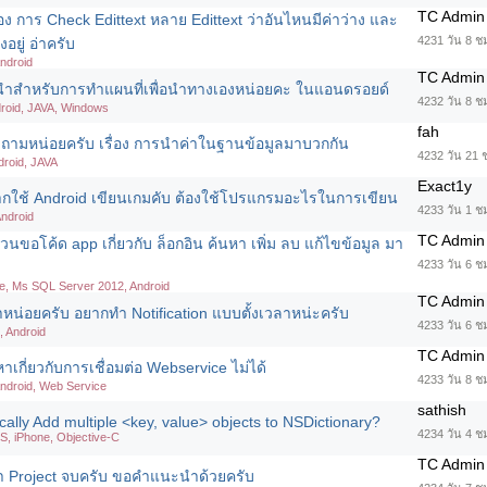
TC Admin
อง การ Check Edittext หลาย Edittext ว่าอันไหนมีค่าว่าง และ
4231 วัน 8 ชม
งอยู่ อ่าครับ
Android
TC Admin
ำสำหรับการทำแผนที่เพื่อนำทางเองหน่อยคะ ในแอนดรอยด์
4232 วัน 8 ช
droid, JAVA, Windows
fah
ถามหน่อยครับ เรื่อง การนำค่าในฐานข้อมูลมาบวกกัน
4232 วัน 21 
droid, JAVA
Exact1y
กใช้ Android เขียนเกมคับ ต้องใช้โปรแกรมอะไรในการเขียน
4233 วัน 1 ช
Android
TC Admin
วนขอโค้ด app เกี่ยวกับ ล็อกอิน ค้นหา เพิ่ม ลบ แก้ไขข้อมูล มา
4233 วัน 6 ช
e, Ms SQL Server 2012, Android
TC Admin
่อยครับ อยากทำ Notification แบบตั้งเวลาหน่ะครับ
4233 วัน 6 ช
, Android
TC Admin
กี่ยวกับการเชื่อมต่อ Webservice ไม่ได้
4233 วัน 8 ช
Android, Web Service
sathish
lly Add multiple <key, value> objects to NSDictionary?
4234 วัน 4 ช
OS, iPhone, Objective-C
TC Admin
ำ Project จบครับ ขอคำแนะนำด้วยครับ