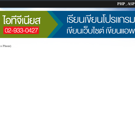
PHP
,
AS
ws Phone)