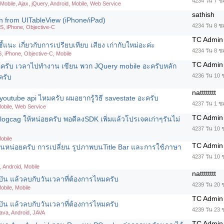
4234 วัน 7 ชม
Mobile, Ajax, jQuery, Android, Mobile, Web Service
sathish
on from UITableView (iPhone/iPad)
4234 วัน 8 ช
OS, iPhone, Objective-C
TC Admin
้แนะ เกี่ยวกับการเปรียบเทียบ เสียง เก่ากับใหม่อะค่ะ
4234 วัน 8 ช
S, iPhone, Objective-C, Mobile
TC Admin
้ครับ เวลาไปทำงาน เขียน พวก JQuery mobile อะครับหลัก
4236 วัน 10 
ครับ
natttttttt
youtube api ไหมครับ ผมอยากรู้วิธี savestate อะครับ
4237 วัน 1 ช
obile, Web Service
TC Admin
 logcag ให้หน่อยครับ พอดีลงSDK เพิ่มแล้วโปรเจคเก่าๆรันไม่
4237 วัน 10 
obile
TC Admin
านหน่อยครับ การเปลี่ยน รูปภาพบนTitle Bar และการใช้ภาษา
4237 วัน 10 
, Android, Mobile
natttttttt
จุบัน แล้วลบกับวันเวลาที่ต้องการไหมครับ
4239 วัน 20 
obile, Mobile
TC Admin
จุบัน แล้วลบกับวันเวลาที่ต้องการไหมครับ
4239 วัน 23 
ava, Android, JAVA
TC Admin