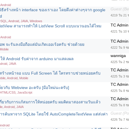
 Android
Guest (B
ธีสร้างหน้า interface ของเราเอง โดยดึงค่าต่างๆจาก google
4219 วัน 21 
d
ySQL, Android, JAVA, Windows
TC Admin
ListView สามารถทำให้ ListView Scroll แบบแนวนอนได้ไหม
4221 วัน 10 
 Android
TC Admin
พ จะรันลงมือถือแต่มันเกิดเออเร้อครับ ช่วยด้วยย
4222 วัน 9 ช
 Mobile
wanniga
รให้ Android รับค่าจาก arduino มาแสดงผล
4225 วัน 2 ช
ndroid, JAVA
TC Admin
สร้างหน้าจอ แบบ Full Screen ได้ ใครทราบช่วยหน่อยครับ
4225 วัน 3 ช
bile, Android, Mobile
TC Admin
่ยวกับ Webview อะครับ [มือใหม่นะครับ]
4225 วัน 8 ช
 HTML/CSS, JavaScript
TC Admin
กี่ยวกับการแก้สมการให้หน่อยครับ ผมคิดมาสองสามวันแล้ว
4225 วัน 8 ช
le, Android, JAVA
Guest (Po
ารค้นหาจาก SQLite โดยใช้ AutoCompleteTextView แต่ส่งค่า
4226 วัน 7 ช
Android