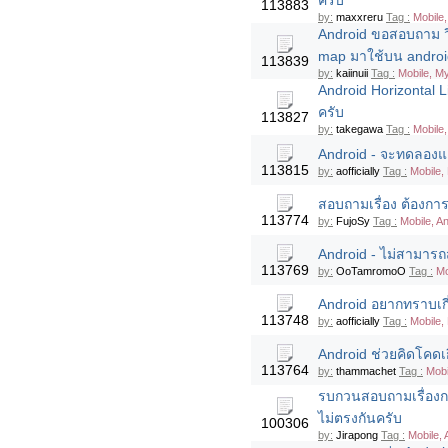
ครับ
113883
by:
maxxreru
Tag :
Mobile,
Android ขอสอบถาม วิ
map มาใช้บน androi
113839
by:
kaiinuii
Tag :
Mobile, M
Android Horizontal 
ครับ
113827
by:
takegawa
Tag :
Mobile,
Android - จะทดลองแอ
113815
by:
aofficially
Tag :
Mobile,
สอบถามเรื่อง ต้องกา
113774
by:
FujoSy
Tag :
Mobile, A
Android - ไม่สามารถ
113769
by:
OoTamromoO
Tag :
Mo
Android อยากทราบเกี
113748
by:
aofficially
Tag :
Mobile,
Android ช่วยคิดโคดเ
113764
by:
thammachet
Tag :
Mobi
รบกวนสอบถามเรื่องก
ไม่ตรงกันครับ
100306
by:
Jirapong
Tag :
Mobile, 