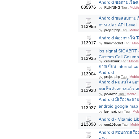
Android ขอถามเรื่องเ
085976
by:
RUNNING
Tag :
Mobile
Android ขอสอบถามเรื่
การแปลง API Level
113955
by:
projectphp
Tag :
Mobile
Android ต้องการให้ 
113917
by:
thammachet
Tag :
Mobi
ios signal SIGABRT e
Custom Cell Column
113935
by:
crisisbank
Tag :
Mobile
การเขียน internet co
Android
113904
by:
projectphp
Tag :
Mobile
Android ผมสนใจ อยา
ผมเห็นตัวอย่างแล้ว อ
113928
by:
joolawan
Tag :
Mobile
Android มีเรื่องจะถา
android google map
113927
by:
luemsaithum
Tag :
Mob
Android - Vitamio Li
113898
by:
gun101gun
Tag :
Mobil
Android สอบถามเรื่