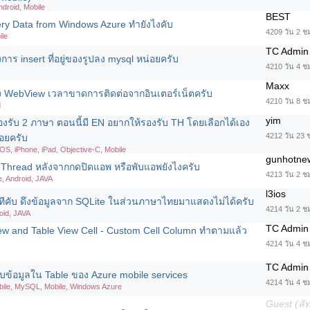
ndroid, Mobile
BEST
ry Data from Windows Azure ทำยังไงคับ
4209 วัน 2 ช
ile
TC Admin
การ insert ที่อยู่ของรูปลง mysql หน่อยครับ
4210 วัน 4 ช
Maxx
ง WebView เวลาขาดการติดต่อจากอินเตอร์เน็ตครับ
4210 วัน 8 ช
d
yim
รับ 2 ภาษา ตอนนี้มี EN อยากให้รองรับ TH โดยเลือกได้เอง
4212 วัน 23 
อยครับ
iOS, iPhone, iPad, Objective-C, Mobile
gunhotne
่า Thread หลังจากกดปิดแอพ หรือพับแอพยังไงครับ
4213 วัน 2 ช
e, Android, JAVA
l3ios
ูทีคับ ดึงข้อมูลจาก SQLite ในส่วนภาษาไทยมาแสดงไม่ได้ครับ
4214 วัน 2 ช
oid, JAVA
TC Admin
ew and Table View Cell - Custom Cell Column ทำตามแล้ว
4214 วัน 4 ช
TC Admin
ข้อมูลใน Table ของ Azure mobile services
4214 วัน 4 ช
ile, MySQL, Mobile, Windows Azure
Guest (ล