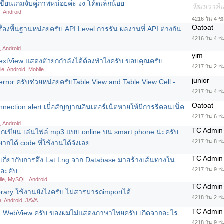
ขียนเกมจับคู่ภาพหน่อยค่ะ งง โค้ดเล็กน้อย
วัฒนวาทิน
, Android
4216 วัน 4 ช
Oatoat
องพื้นฐานหน่อยครับ API Level การรัน ผลงานที่ API ต่างกัน
4216 วัน 4 ช
, Android
yim
TextView แสดงตัวยกกำลังได้ต้องทำไงครับ ขอบคุณครับ
4217 วัน 2 ช
le, Android, Mobile
junior
rror ครับช่วยหน่อยครับTable View and Table View Cell -
4217 วัน 4 ชม
Oatoat
nnection alert เมื่อสัญญาณอินเตอร์เน็ตหายให้มีการรีคอนเน็ค
4217 วัน 6 ช
, Android
TC Admin
กเขียน เล่นไฟล์ mp3 แบบ online บน smart phone น่ะครับ
4217 วัน 8 ช
ยากได้ code ที่ใช้งานได้จังเลย
TC Admin
มเกี่ยวกับการดึง Lat Lng จาก Database มาสร้างเส้นทางใน
4217 วัน 9 ช
 อะคับ
ile, MySQL, Android
TC Admin
brary ใช้งานยังไงครับ ไม่สารมารถimportได้
4218 วัน 2 ช
e, Android, JAVA
TC Admin
อง WebView ครับ ของผมไม่แสดงภาษาไทยครับ เกิดจากอะไร
4218 วัน 9 ช