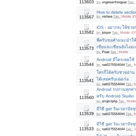
113603
by:
engineerfristgear
Tag :
How to delete secti
113567
by:
vishwa
Tag :
Mobile, i
iOS - อยากจะให้ช่วยชี
113582
by:
jskpor
Tag :
Mobile, iO
พี่ครับขอคำแนะนำให
เขียนจะเขียนยังไงอะ
113573
by:
Poae
Tag :
Mobile
Android มีใครเคยใช้ 
113544
by:
nat0275554044
Tag :
M
ใครก็ได้ครับช่วยอ่าน
ได้เลยครับเอ่อเร่อ
113541
by:
nat0275554044
Tag :
M
Android รบกวนทุกท่
ครับ Android Studio
113560
by:
projectphp
Tag :
Mobile
มีวิธี get วันเวลาปัจ
113539
by:
nat0275554044
Tag :
M
มีวิธี get วันเวลาปัจ
113533
by:
nat0275554044
Tag :
J