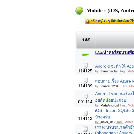
Mobile : (iOS, And
รหัส
แนะนำคอร์สอบรมพัฒนา
Android จะทำให้ Acti
114125
by:
thammachet
Tag :
Mobi
สอบถามเรื่อง Azure 
114139
by:
tnants012345
Tag :
Mob
Android รบกวนเรื่อ
อยด์หน่อยน่ะครบ
091114
by:
MataAndroid
Tag :
Mob
iOS - Insert SQLite 
บ้างครับ
114113
by:
junior_dev
Tag :
Mobile
เราจะปรับขนาดตัวอัก
(phonegap : Jquery 