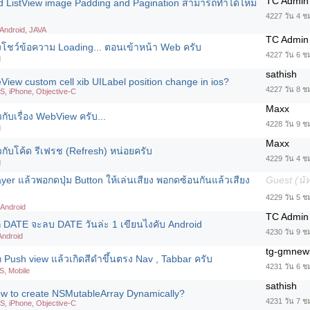
TC Admin
d ListView image Padding and Pagination สามารถทำได้ไหม
4227 วัน 4 ช
 Android, JAVA
TC Admin
งโชว์ข้อความ Loading... ตอนเข้าหน้า Web ครับ
4227 วัน 6 ช
d
sathish
View custom cell xib UILabel position change in ios?
4227 วัน 8 ช
OS, iPhone, Objective-C
Maxx
กับเรื่อง WebView ครับ...
4228 วัน 9 ชม
d
Maxx
กับโค้ด รีเฟรช (Refresh) หน่อยครับ
4229 วัน 4 ช
d
yer แล้วพอกดปุ่ม Button ให้เล่นเสียง พอกดซ้อนกันแล้วเสียง
Guest (นั
4229 วัน 5 ชม
 Android
TC Admin
ก DATE จะลบ DATE วันล่ะ 1 เขียนไงคับ Android
4230 วัน 9 ช
Android
tg-gmnew
 Push view แล้วเกิดสีดำขึ้นตรง Nav , Tabbar ครับ
4231 วัน 6 ช
S, Mobile
sathish
ow to create NSMutableArray Dynamically?
4231 วัน 7 ช
OS, iPhone, Objective-C