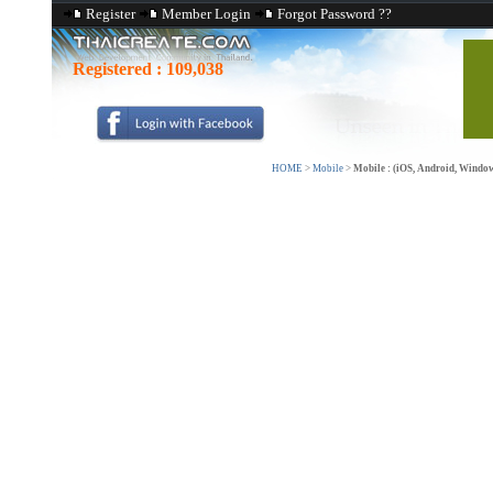
Register
Member Login
Forgot Password ??
Registered :
109,038
HOME
>
Mobile
>
Mobile : (iOS, Android, Windo