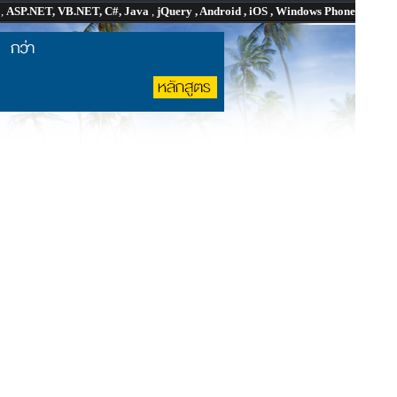
P
,
ASP.NET, VB.NET, C#, Java
,
jQuery , Android , iOS , Windows Phone