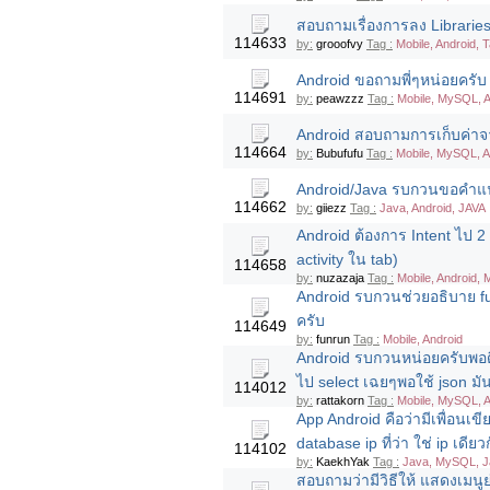
สอบถามเรื่องการลง Librarie
114633
by:
grooofvy
Tag :
Mobile, Android, 
Android ขอถามพี่ๆหน่อยครั
114691
by:
peawzzz
Tag :
Mobile, MySQL, A
Android สอบถามการเก็บค่าจ
114664
by:
Bubufufu
Tag :
Mobile, MySQL, A
Android/Java รบกวนขอคำแนะน
114662
by:
giiezz
Tag :
Java, Android, JAVA
Android ต้องการ Intent ไป 2 Ac
activity ใน tab)
114658
by:
nuzazaja
Tag :
Mobile, Android, 
Android รบกวนช่วยอธิบาย fun
ครับ
114649
by:
funrun
Tag :
Mobile, Android
Android รบกวนหน่อยครับพอดี
ไป select เฉยๆพอใช้ json มัน
114012
by:
rattakorn
Tag :
Mobile, MySQL, A
App Android คือว่ามีเพื่อนเขี
database ip ที่ว่า ใช่ ip เดี
114102
by:
KaekhYak
Tag :
Java, MySQL, Ja
สอบถามว่ามีวิธีให้ แสดงเมนูย่