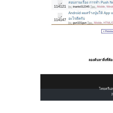
สอบถามเรื่อง การทำ Push Not
114121
by:
tnants012345
Tag :
Mobile, Win
Android ผมสร้างปุ่มให้ App 
อะไรดีครับ
114147
by:
gun101gun
Tag :
Mobile, HTML/C
« Previo
ลองค้นหาสิ่งที่ต้
ไทยครีเอท
[