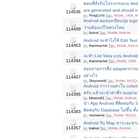
ตอนที่สั่งรันโปรแกรมบน Andro
are generated and should no
114536
by:
PongCoYo
Tag :
Mobile, JAVA, M
Android ผมลองเขียนปุ่ม log
ว่ามต้องแก้ไขตรงไหน
114499
by:
funrun
Tag :
Mobile, Android
Android จะทำไงให้ Edit Text 
114463
by:
thammachet
Tag :
Mobile, Andro
จะทำ List View แบบ Android
114394
by:
thammachet
Tag :
Mobile, JAVA
สอบถามการดึง adapterจากน
อย่างไร
114407
by:
2keysworld
Tag :
Mobile, MySQL
Android การรวมค่าใน colum
ครับ แล้วจะนำค่าที่รวมออก
114395
by:
kikeeza01
Tag :
Mobile, Android
นำ App Android ที่ติดต่อกั
ติดต่อกับ Database ไม่ขึ้น ทั้งท
114383
by:
momaeme
Tag :
Mobile, MySQL, 
Android กับ Map หาระยะทางจา
114357
by:
kaiinuii
Tag :
Mobile, Android