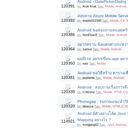
Android - DatePickerDialog 
120391
by:
Krok Krak
Tag :
Mobile, Android,
สอบถาม Azure Mobile Servic
120392
by:
tnants012345
Tag :
Mobile, C#,
Android ขอสอบถามหน่อยครับ 
120386
by:
NonPeacE
Tag :
Mobile, Android,
อยากทราบ ข้อแตกต่างระหว่าง
120364
by:
zamux
Tag :
Mobile, Android
ผมมีเวป อยากเขียน app อยาก
120350
by:
was
Tag :
Mobile
Android ขอวิธีสร้าง ตารางเพ
120381
by:
popfanta
Tag :
Mobile, Android
Android : สอบถามเรื่องการ
120339
by:
Criticenz
Tag :
Mobile, HTML/CSS
Phonegap : รบกวนแนะนำวิธีเล
120320
by:
ideasza
Tag :
Mobile, HTML/CSS,
Android มีตัวอย่างโค้ด Jso
Mapping อย่างไร ?
114921
by:
kengjang02
Tag :
Java, Android,