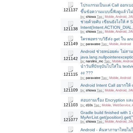
โปรแกรมเป็นแค่ Call ออกเบอร
121137
ขึ้นข้อความแบบนี้ฟังดูแล้วไ
by:
shiowa
Tag :
Mobile, Android, JA
ช่วยด้วยคับ เขียนยังไงให้ # 
Intent(Intent.ACTION_DIAL, U
121138
by:
shiowa
Tag :
Mobile, Android, JA
ใครพอทราบวิธีส่ง get ใน andr
121149
by:
paravatee
Tag :
Mobile, Android
Android ช่วยหน่อยค่ะ ไม่สามา
java.lang.nullpointerexcepti
121142
by:
narslins_mc
Tag :
Mobile, Androi
นำวันที่ปัจจุบันไปใส่ใน textv
งง ???
121115
by:
paravatee
Tag :
Mobile, Android
Android Intent Call อยากให้ 
121109
by:
shiowa
Tag :
Mobile, Android, JA
สอบถามเรื่อง Encryption และ
121103
by:
d10s
Tag :
Mobile, WebService, 
Gradle build finished with 1 
MyArrList.get(position).get(
121077
by:
shiowa
Tag :
Mobile, Android, JA
Android - ค้นหาภาษาไทยไม่ได