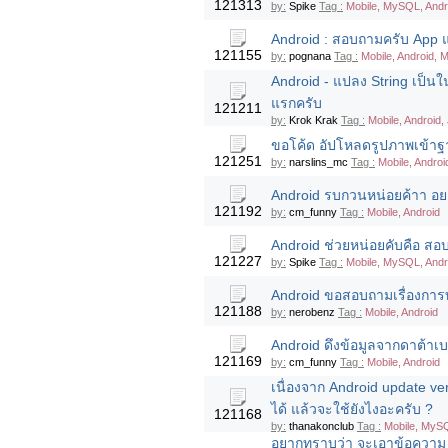
121313
by:
Spike
Tag :
Mobile, MySQL, Andr
Android : สอบถามครับ App แบ
121155
by:
pognana
Tag :
Mobile, Android, M
Android - แปลง String เป็น
แรกครับ
121211
by:
Krok Krak
Tag :
Mobile, Android,
ขอโค้ด อัปโหลดรูปภาพเข้าฐา
121251
by:
narslins_mc
Tag :
Mobile, Androi
Android รบกวนหน่อยค้าา อยา
121192
by:
cm_funny
Tag :
Mobile, Android
Android ช่วยหน่อยคับคือ ส
121227
by:
Spike
Tag :
Mobile, MySQL, Andr
Android ขอสอบถามเรื่องการทำ R
121188
by:
nerobenz
Tag :
Mobile, Android
Android ดึงข้อมูลจากดาต้าเ
121169
by:
cm_funny
Tag :
Mobile, Android
เนื่องจาก Android update vers
ได้ แล้วจะใช้ยังไงอะครับ ?
121168
by:
thanakonclub
Tag :
Mobile, MySQ
อยากทราบว่า จะเอาข้อความ ร