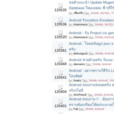
ขอคำแนะนำ Update Magento 1
Database ใหม่เลยค่ะ พี่ ๆที
120535
by:
เที่ยงจริง
Tag :
Mobile, MySQL, H
Android รันแอพบน Emulator แ
120536
by:
khammarut
Tag :
Mobile, MySQL,
Android : รัน Project บน ge
120520
by:
khammarut
Tag :
Mobile, Android
Android : โหลดข้อมูล json จ
ครับ
120361
by:
lekkungza1
Tag :
Mobile, Androi
Android ช่วยด้วยครับ รันบน E
120468
by:
diomarko
Tag :
Mobile, Android
Android : อยากทราบวีธีรับ
โทรศัพท์
120441
by:
freakz
Tag :
Mobile, Android, JAV
Android สอบถามหน่อยครับ สร
จริงๆไม่มี
120404
by:
NonPeacE
Tag :
Mobile, Android,
Android สอบถาม !! .. ต้องก
ทราบต้องเขียนโค้ดประมาณ
120401
by:
Faii
Tag :
Mobile, Android