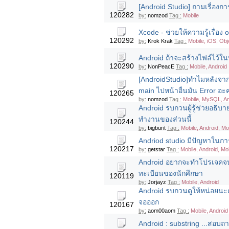
[Android Studio] ถามเรื่องก
120282
by:
nomzod
Tag :
Mobile
Xcode - ช่วยให้ความรู้เรื่อง 
120292
by:
Krok Krak
Tag :
Mobile, iOS, Obj
Android ถ้าจะสร้างไฟล์ไว้ใน
120290
by:
NonPeacE
Tag :
Mobile, Android
[AndroidStudio]ทำไมหลังจากท
main ไปหน้าอื่นมัน Error อะ
120265
by:
nomzod
Tag :
Mobile, MySQL, An
Android รบกวนผู้รู้ช่วยอธิบาย
ทำงานของส่วนนี้
120244
by:
bigburit
Tag :
Mobile, Android, Mo
Andriod studio มีปัญหาในกา
120217
by:
getstar
Tag :
Mobile, Android, Mo
Android อยากจะทำโปรเจคจบซั
ทะเบียนของนักศึกษา
120119
by:
Jorjayz
Tag :
Mobile, Android
Android รบกวนดูให้หน่อยนะ
จอออก
120167
by:
aom00aom
Tag :
Mobile, Android
Android : substring ...สอบถา