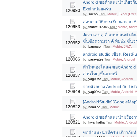
Android ขอคำแนะนำเกี่ยวกับ
Exel หน่อยครับ
120990
by:
sacool
Tag :
Mobile, Excel (Excel
สอบถามวิธีการเรียกค่าจาก An
120953
by:
tnants012345
Tag :
Mobile, Andr
Java เลขคู่ คี่ แบบป้อนคำสั่
ขึ้นข้อความว่า คี่ พิมพ์2 ขึ้นว่
120952
by:
baprocom
Tag :
Mobile, JAVA
android studio เขียน RestFu
120966
by:
paravatee
Tag :
Mobile, Android
ทำไมลองโหลด ซอซAndroid Stu
ส่วนใหญ่ขึ้นแบบนี้
120837
by:
yag00za
Tag :
Mobile, Android
จากตัวอย่าง Android กับ Li
120849
by:
yag00za
Tag :
Mobile, Android, M
[AndroidStudio][GoogleMap
120822
by:
nomzod
Tag :
Mobile
Android ขอคำแนะนำ!เรื่องก
120821
by:
kwanhathai
Tag :
Mobile, Android
ขอคำแนะนำทีครับ เกี่ยวกับทำ