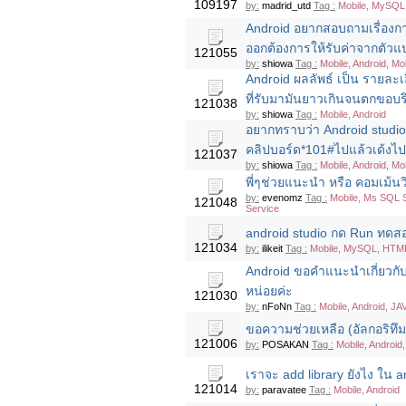
109197
by:
madrid_utd
Tag :
Mobile, MySQL,
Android อยากสอบถามเรื่องกา
ออกต้องการให้รับค่าจากตัวแ
121055
by:
shiowa
Tag :
Mobile, Android, Mo
Android ผลลัพธ์ เป็น รายล
ที่รับมามันยาวเกินจนตกขอบร
121038
by:
shiowa
Tag :
Mobile, Android
อยากทราบว่า Android studio 
คลิปบอร์ด*101#ไปแล้วเด้งไ
121037
by:
shiowa
Tag :
Mobile, Android, Mo
พี่ๆช่วยแนะนำ หรือ คอมเม้นว
by:
evenomz
Tag :
Mobile, Ms SQL S
121048
Service
android studio กด Run ทดสอบ
121034
by:
ilikeit
Tag :
Mobile, MySQL, HTML/
Android ขอคำแนะนำเกี่ยวกั
หน่อยค่ะ
121030
by:
nFoNn
Tag :
Mobile, Android, JA
ขอความช่วยเหลือ (อัลกอริท
121006
by:
POSAKAN
Tag :
Mobile, Android
เราจะ add library ยังไง ใน a
121014
by:
paravatee
Tag :
Mobile, Android