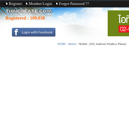
Register
Member Login
Forgot Password ??
Registered :
109,038
HOME
>
Mobile
>
Mobile : (iOS, Android, Windows Phone)