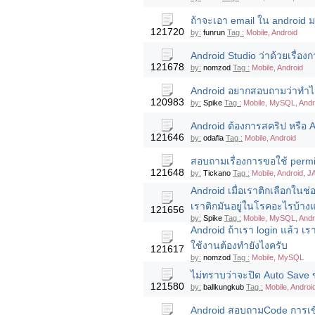
ถ้าจะเอา email ใน android 
121720
by:
funrun
Tag :
Mobile, Android
Android Studio ว่าด้วยเรื่องก
121678
by:
nomzod
Tag :
Mobile, Android
Android อยากสอบถามว่าทำไมถึ
120983
by:
Spike
Tag :
Mobile, MySQL, Andr
Android ต้องการสคริป หรือ
121646
by:
odafla
Tag :
Mobile, Android
สอบถามเรื่องการขอใช้ permi
121648
by:
Tickano
Tag :
Mobile, Android, 
Android เมื่อเราติกเลือกในช
เราติกมันอยู่ในโรคอะไรบ้างแล
121656
by:
Spike
Tag :
Mobile, MySQL, Andr
Android ถ้าเรา login แล้ว เรา
ใช้งานต้องทำยังไงครับ
121617
by:
nomzod
Tag :
Mobile, MySQL
ไม่ทราบว่าจะปิด Auto Save 
121580
by:
ballkungkub
Tag :
Mobile, Androi
Android สอบถามCode การเขีย