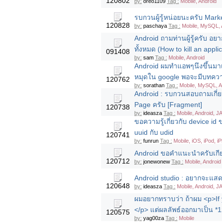
120802
by:
oreo1109
Tag :
Mobile, Android
รบกวนผู้รู้หน่อยนะครับ Ma
120828
by:
paschaya
Tag :
Mobile, MySQL, 
Android ถามท่านผู้รู้ครับ อ
ทั้งหมด (How to kill an applica
091408
by:
sam
Tag :
Mobile, Android
Android ผมทำแอพๆนึงขึ้นมาเเละ
หมุดใน google พอจะมีบทควา
120762
by:
sorathan
Tag :
Mobile, MySQL, A
Android : รบกวนสอบถามเกี่ย
Page ครับ [Fragment]
120738
by:
ideasza
Tag :
Mobile, Android, J
ขอความรู้เกี่ยวกับ device id
uuid กับ udid
120741
by:
funrun
Tag :
Mobile, iOS, iPod, i
Android ขอคำแนะนำครับเกียวก
120712
by:
jonewonew
Tag :
Mobile, Android
Android studio : อยากจะแสดง
120648
by:
ideasza
Tag :
Mobile, Android, J
ผมอยากทราบว่า ถ้าผม <p>If y
</p> แต่ผลลัพธ์ออกมาเป็น *
120575
by:
yag00za
Tag :
Mobile