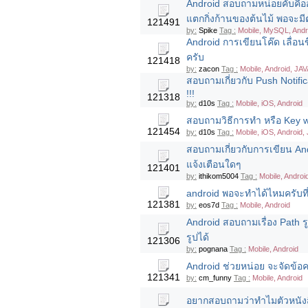
Android สอบถามหน่อยคับคือ
แตกกิ่งก้านของต้นไม้ พอจะมี
121491
by:
Spike
Tag :
Mobile, MySQL, Andr
Android การเขียนโค๊ด เลื่อน
ครับ
121418
by:
zacon
Tag :
Mobile, Android, JAV
สอบถามเกี่ยวกับ Push Notifi
!!!
121318
by:
d10s
Tag :
Mobile, iOS, Android
สอบถามวิธีการทำ หรือ Key wor
121454
by:
d10s
Tag :
Mobile, iOS, Android,
สอบถามเกี่ยวกับการเขียน Andr
แจ้งเตือนใดๆ
121401
by:
ithikom5004
Tag :
Mobile, Androi
android พอจะทำได้ไหมครับที
121381
by:
eos7d
Tag :
Mobile, Android
Android สอบถามเรื่อง Path 
รูปได้
121306
by:
pognana
Tag :
Mobile, Android
Android ช่วยหน่อย จะจัดข้อ
121341
by:
cm_funny
Tag :
Mobile, Android
อยากสอบถามว่าทำไมตัวหนังสื่