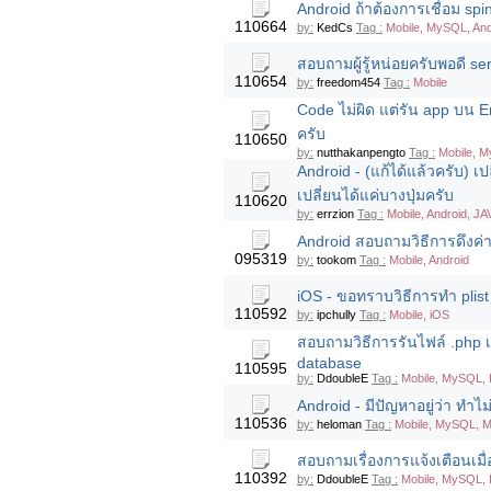
Android ถ้าต้องการเชื่อม s
110664
by:
KedCs
Tag :
Mobile, MySQL, And
สอบถามผู้รู้หน่อยครับพอดี ser
110654
by:
freedom454
Tag :
Mobile
Code ไม่ผิด แต่รัน app บน E
ครับ
110650
by:
nutthakanpengto
Tag :
Mobile, 
Android - (แก้ได้แล้วครับ) เ
เปลี่ยนได้แค่บางปุ่มครับ
110620
by:
errzion
Tag :
Mobile, Android, JA
Android สอบถามวิธีการดึงค่
095319
by:
tookom
Tag :
Mobile, Android
iOS - ขอทราบวิธีการทำ plist
110592
by:
ipchully
Tag :
Mobile, iOS
สอบถามวิธีการรันไฟล์ .php เ
database
110595
by:
DdoubleE
Tag :
Mobile, MySQL, 
Android - มีปัญหาอยู่ว่า ทำไ
110536
by:
heloman
Tag :
Mobile, MySQL, M
สอบถามเรื่องการแจ้งเตือนเมื
110392
by:
DdoubleE
Tag :
Mobile, MySQL, 