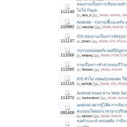
สอบถามเรื่องการเขียนเกมทำ
ไม่ใช่ Flash
111140
by:
alza_a
Tag :
Mobile, Android, JA
Android - รบกวนชี้แนะครับ
110992
by:
natzztan
Tag :
Mobile, Android, 
iOS สอบถามเรื่องการอัพรูปภ
111137
by:
pmars
Tag :
Mobile, iOS, iPhone
รบกวนหน่อยครับ ผมมีปัญหาก
111056
by:
tanijung
Tag :
Mobile, HTML/CSS,
ถามเรื่องการทำส่วนของรีวิ
111065
by:
Newww
Tag :
Mobile, Android
iOS ทำไม vVewControler ให้
111115
by:
ipchully
Tag :
Mobile, iOS, iPhone
Android insert ผ่าน Web Ser
111072
by:
hackerdemo
Tag :
Mobile, Andro
android อยากรู้โค๊ด การจับเว
คะแนนโดยเอาเวลามาเปรีบยเท
081408
by:
elysium
Tag :
Mobile, Android
ขอคำแนะนำหน่อยคับ ว่ามีร