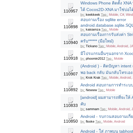
Windows Phone ติดตั้ง XNA 
ได้ Cocos2D-XNA มาใช่บ่อไ
110957
by:
keekkeek
Tag :
Mobile, C#, Win
สอบถามเรือง sqllite error
android.database.sqlite.S
110898
by:
kaisiamza
Tag :
Mobile
สอบถามเรื่องการรับส่งค่า Str
ครับ****** (มือใหม๋)
110940
by:
Tickano
Tag :
Mobile, Android, J
มีโปรแกรมอื่นๆนอกจาก Xcod
110918
by:
phoomin2012
Tag :
Mobile
(Android ) - ติดปัญหา intent
พอ back กลับ มันกลับโทรเองอั
110907
by:
Krok Krak
Tag :
Mobile, Android,
Android สอบถามการทำระบบให
110892
by:
Newww
Tag :
Mobile
[android] ผมสามารถที่จะให้ A
คับ
110833
by:
sammam
Tag :
Mobile, Android,
Android - รบกวนสอบถามเกี่
110850
by:
flooke
Tag :
Mobile, Android
Android - ใส่ ภาพบน tabhost แ