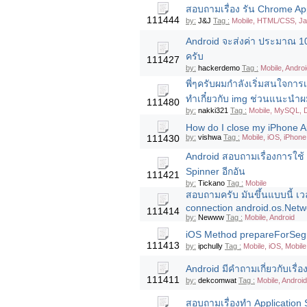
สอบถามเรื่อง รัน Chrome A
111444
by:
J&J
Tag :
Mobile, HTML/CSS, Ja
Android จะส่งค่า ประมาณ 10 
ครับ
111427
by:
hackerdemo
Tag :
Mobile, Androi
พี่ๆครับผมกำลังเริ่มสนใจกา
ทำเกี๋ยวกับ img ช่วนแนะนำผ
111480
by:
nakki321
Tag :
Mobile, MySQL, D
How do I close my iPhone A
111430
by:
vishwa
Tag :
Mobile, iOS, iPhone
Android สอบถามเรื่องการใช้ 
Spinner อีกอัน
111421
by:
Tickano
Tag :
Mobile
สอบถามครับ มันขึ้นแบบนี้ เวล
connection android.os.Net
111414
by:
Newww
Tag :
Mobile, Android
iOS Method prepareForSegue
111413
by:
ipchully
Tag :
Mobile, iOS, Mobile
Android มีคำถามเกี่ยวกับเรื่
111411
by:
dekcomwat
Tag :
Mobile, Android
สอบถามเรื่องทำ Application 