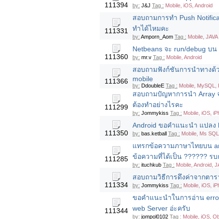
111394
by:
J&J
Tag :
Mobile, iOS, Android
สอบถามการทำ Push Notificati
ทำได้ไหมคะ
111331
by:
Amporn_Aom
Tag :
Mobile, JAVA
Netbeans จะ run/debug บน an
111360
by:
mr.v
Tag :
Mobile, Android
สอบถามฟังก์ชันการนำทางด้วย 
mobile
111366
by:
DdoubleE
Tag :
Mobile, MySQL, 
สอบถามปัญหาการนำ Array จ
ต้องทำอย่างไรคะ
111299
by:
Jommykiss
Tag :
Mobile, iOS, i
Android ขอคำแนะนำ แปลง by
111350
by:
bas.ketball
Tag :
Mobile, Ms SQL
แทรกข้อความภาษาไทยบน andro
ข้อความที่ได้เป็น ?????? รบก
111285
by:
ituchkub
Tag :
Mobile, Android, 
สอบถามวิธีการดึงค่าจากตารา
111334
by:
Jommykiss
Tag :
Mobile, iOS, i
ขอคำแนะนำในการอ่าน error ข
web Server อ่ะครับ
111344
by:
jompol0102
Tag :
Mobile, iOS, O