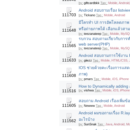
by:
giftcardbkk
Tag :
Mobile, Android
Android สอบถามเรื่อง listview 
111703
by:
Tickano
Tag :
Mobile, Android
มีใครทำ UI การอัพโหลดภาพ ค
หรือถ่ายภาพได้ เลือกแล้วสาม
111648
by:
teezanateep
Tag :
Mobile, MySQL
รบกวน สอบถามเกี่ยวกับการทำ
web server(PHP)
111565
by:
teezanateep
Tag :
Mobile, MySQL
Android สอบถามการใช้งาน 
111633
by:
giiezz
Tag :
Mobile, HTML/CSS, J
IOS ช่วยด้วยคะเรื่องการแสด
ภาพ)
111608
by:
pmars
Tag :
Mobile, iOS, iPhone
How to Dynamically adding 
111516
by:
vishwa
Tag :
Mobile, iOS, iPhone
สอบถาม Android เรื่องเพิ่มข
111605
by:
Newww
Tag :
Mobile, Android
Android ผมขอถามเรื่อง R.layo
อะไรบ้าง
111562
by:
SunSnak
Tag :
Java, Android, Mo