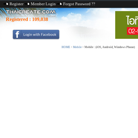
Register
Member Login
Forgot Password ??
Registered :
109,038
HOME
>
Mobile
>
Mobile : (iOS, Android, Windows Phone)