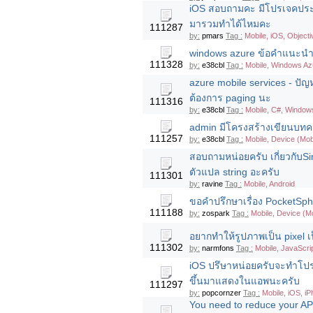
iOS สอบถามคะ มีโปรเจคประเภ
มารวมทำได้ไหมคะ
111287
by:
pmars
Tag :
Mobile, iOS, Objecti
windows azure ข้อคำแนะนำเ
111328
by:
e38cbl
Tag :
Mobile, Windows Az
azure mobile services - ปัญหา
ต้องการ paging นะ
111316
by:
e38cbl
Tag :
Mobile, C#, Windo
admin มีโครงสร้างเขียนบทค
111257
by:
e38cbl
Tag :
Mobile, Device (Mob
สอบถามหน่อยครับ เกี่ยวกับS
ตัวแปล string อะครับ
111301
by:
ravine
Tag :
Mobile, Android
ขอคำปรึกษาเรื่อง PocketSphin
111188
by:
zospark
Tag :
Mobile, Device (Mo
อยากทำให้รูปภาพเป็น pixel
111302
by:
narmfons
Tag :
Mobile, JavaScri
iOS ปรึษาหน่อยครับจะทำโปร
ขึ้นมาแสดงในแอพนะครับ
111297
by:
popcornzer
Tag :
Mobile, iOS, i
You need to reduce your APK