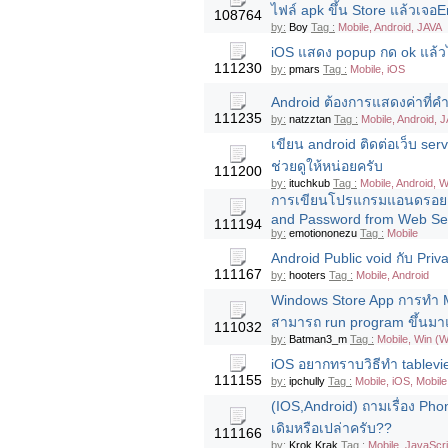
ไฟล์ apk ขึ้น Store แล้วเจอ
108764
by:
Boy
Tag :
Mobile, Android, JAVA
iOS แสดง popup กด ok แล้วไป
111230
by:
pmars
Tag :
Mobile, iOS
Android ต้องการแสดงค่าที่ค
111235
by:
natzztan
Tag :
Mobile, Android, 
เขียน android ติดต่อเว็บ ser
ช่วยดูให้หน่อยครับ
111200
by:
ituchkub
Tag :
Mobile, Android, 
การเขียนโปรแกรมแอนดรอย ช่
and Password from Web Se
111194
by:
emotiononezu
Tag :
Mobile
Android Public void กับ Privat
111167
by:
hooters
Tag :
Mobile, Android
Windows Store App การทำ Mu
สามารถ run program ขึ้นมาแล้
111032
by:
Batman3_m
Tag :
Mobile, Win (
iOS อยากทราบวิธีทำ tableview
111155
by:
ipchully
Tag :
Mobile, iOS, Mobile
(IOS,Android) ถามเรื่อง Pho
เดิมหรือเปล่าครับ??
111166
by:
Krok Krak
Tag :
Mobile, JavaScri