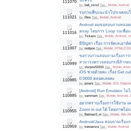
นะครับ
111070
by:
ball_zero2
Tag :
Mobile, Android
รบกวนพี่ๆแนะนำโปรเจคจบให้
111021
by:
l3ios
Tag :
Mobile, Android
Android ผมขอสอบถามหน่อยครั
array โดยการ Loop วนเพื่อแ
111016
by:
Tickano
Tag :
Mobile, Android, J
มีปัญหา เรื่อง การจัดเลเอาท์ค
111007
by:
nottpoo
Tag :
Mobile, HTML/CSS
ขอรวบกวนสอบถามเรื่องการกดป
สามารถตรวจสอบกรณีถ้ากดปุ
110999
by:
slurpee55555
Tag :
Mobile, Andr
iOS ช่วยด้วยคะ เรื่อง Get cu
0.0000 ตลอดเลยคะ
110985
by:
pmars
Tag :
Mobile, iOS, Objecti
[Android] Run Emulator ไม่ได
110885
by:
sammam
Tag :
Mobile, Android,
อยากทราบเรื่องการใช้งาน vi
Zoom in out ได้ โดยภาพไม่แตก
110955
by:
Batman3_m
Tag :
Mobile, Win (
Android/Java สอบถามเรื่องกา
110959
by:
kaisiamza
Tag :
Mobile, Android