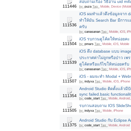
สอบถามเรื่อง วิธีอ่าน uid mi
111446
by:
puza
Tag :
Mobile, Device (Mobil
iOS ผมทำแล้วดึงข้อมูลจาก d
ทำให้มัน Search Bar มีการแ
111536
ครับ
by:
canasanan
Tag :
Mobile, iOS, i
iOS รบกวนดูโค้ดให้หน่อยคะ เ
111504
by:
pmars
Tag :
Mobile, iOS, Mobile
iOS ดึง database แบบ image
ประกาศค่าไม่ถูกหรือป่าว เพ
111539
ดูโค้ดหรือแก้ไขให้หน่อยครับ
by:
canasanan
Tag :
Mobile, iOS, i
iOS - ผมจะทำ Modal + Webvi
111507
by:
indyxa
Tag :
Mobile, iOS, iPhone
Android Studio ติดตั้งแล้วมี
sync failed.basic functionali
111354
by:
code_start
Tag :
Mobile, Android,
รบกวนสอบถาม IOS SlideSho
111505
by:
indyxa
Tag :
Mobile, iPhone
Android Studio กับ Eclipse A
111375
by:
code_start
Tag :
Mobile, Android