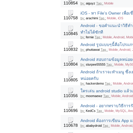
110854
by:
aiguyz
Tag :
Mobile
iOS - หา File's Owner เพื่อเ
110758
by:
arachimi
Tag :
Mobile, iOS
Android - ขอคำแนะนำวิธีทำ เม
ทำไม่ได้ซักที
110845
by:
fernie
Tag :
Mobile, Android, Mobi
Android รูปแบบๆนี้คือโปรแกร
110832
by:
phuttawat
Tag :
Mobile, Android,
Android สอบถามข้อมูลหน่อยครั
110804
by:
slurpee55555
Tag :
Mobile, MyS
Android ถ้าเราจะทำเมนู ซึ่
หน่อยครับ
110805
by:
hackerdemo
Tag :
Mobile, Andro
ใครเล่น android studio แล้ว
110356
by:
moomaewz
Tag :
Mobile, Android
Android - อยากทราบวิธีการร
110696
by:
KedCs
Tag :
Mobile, MySQL, And
Android ต้องการเขียน App แ
110678
by:
ababydroid
Tag :
Mobile, Android