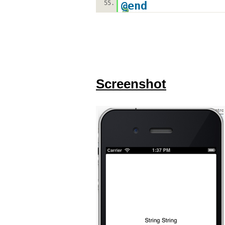
55.
@end
Screenshot