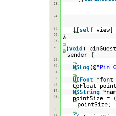
23.
24.
25.
[[
self
view]
26.
}
27.
28.
-(
void
) pinGues
sender {
29.
30.
NSLog
(@
"Pin 
31.
32.
UIFont
*font
33.
CGFloat poin
34.
NSString
*na
35.
pointSize = 
pointSize;
36.
37.