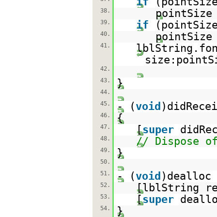
if
(pointSiz
38.
pointSize
39.
if
(pointSiz
40.
pointSize
41.
lblString.fo
size:pointS
42.
43.
}
44.
45.
- (
void
)didRece
46.
{
47.
[
super
didRe
48.
// Dispose o
49.
}
50.
51.
- (
void
)dealloc
52.
[lblString r
53.
[
super
deall
54.
}