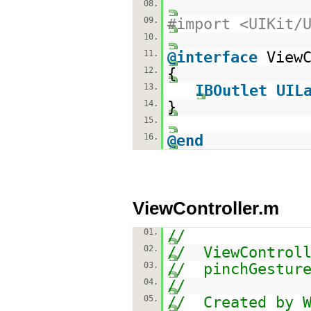
08.
09.
#import <UIKit/
10.
11.
@interface
View
12.
{
13.
IBOutlet
UIL
14.
}
15.
16.
@end
ViewController.m
01.
//
02.
// ViewControll
03.
// pinchGestur
04.
//
05.
// Created by W