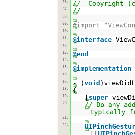
06.
// Copyright (c
07.
//
08.
09.
#import "ViewCo
10.
11.
@interface
View
12.
13.
@end
14.
15.
@implementation
16.
17.
- (
void
)viewDid
18.
{
19.
[
super
viewD
20.
// Do any ad
typically f
21.
22.
UIPinchGestu
[[
UIPinchGe