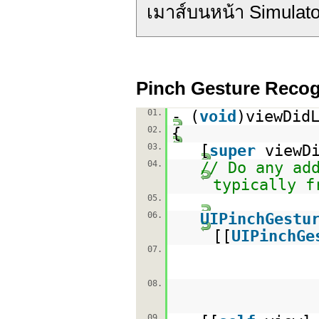
เมาส์บนหน้า Simulato
Pinch Gesture Recog
01.
- (
void
)viewDid
02.
{
03.
[
super
viewD
04.
// Do any ad
typically f
05.
06.
UIPinchGestu
[[
UIPinchGe
07.
08.
09.