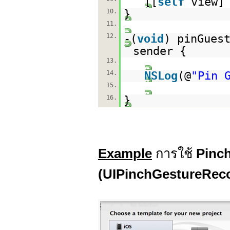
[[
self
view]
10.
}
11.
12.
-(
void
) pinGues
sender {
13.
14.
NSLog
(@
"Pin 
15.
16.
}
Example
การใช้
Pinch
(UIPinchGestureReco