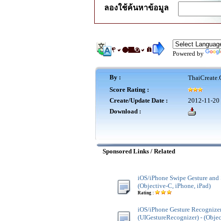
ลองใช้ค้นหาข้อมูล
Powered by
By :
ThaiCreate.
Score Rating :
Create/Update Date :
2012-11-20 
Download :
Sponsored Links / Related
iOS/iPhone Swipe Gesture and 
(Objective-C, iPhone, iPad)
Rating :
iOS/iPhone Gesture Recognize
(UIGestureRecognizer) - (Objec