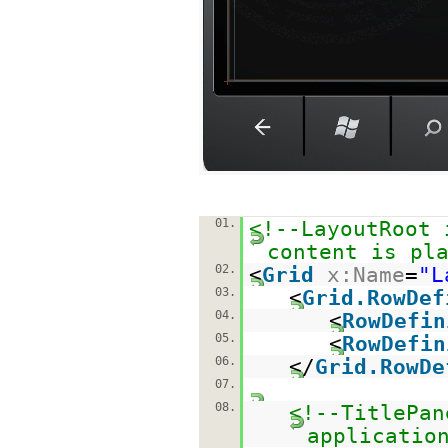
01.
<!--LayoutRoot 
content is pl
02.
<
Grid
x:Name
=
"L
03.
<
Grid.RowDef
04.
<
RowDefin
05.
<
RowDefin
06.
</
Grid.RowDe
07.
08.
<!--TitlePan
applicatio