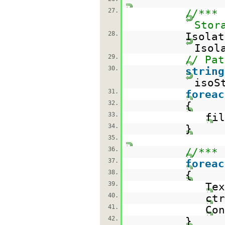
27.
//***
Stor
28.
Isolat
Isol
29.
// Pat
30.
string
isoS
31.
foreac
32.
{
33.
fil
34.
}
35.
36.
//*** 
37.
foreac
38.
{
39.
Te
40.
ctr
41.
Con
42.
}