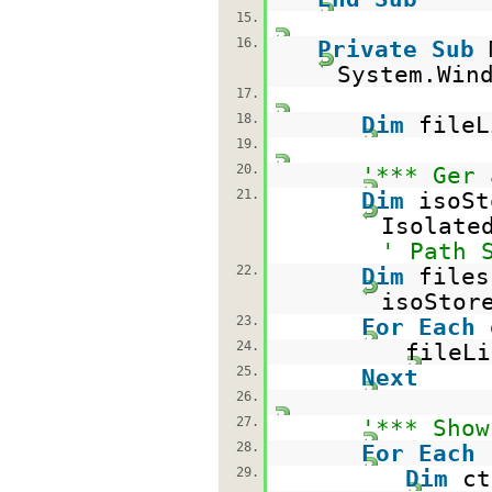
15.
16.
Private
Sub
System.Win
17.
18.
Dim
file
19.
20.
'*** Ger
21.
Dim
isoS
Isolate
' Path 
22.
Dim
file
isoStor
23.
For
Each
24.
fileLi
25.
Next
26.
27.
'*** Show
28.
For
Each
29.
Dim
c