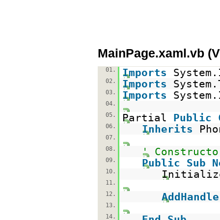
MainPage.xaml.vb (
01.
Imports
System.
02.
Imports
System.
03.
Imports
System.
04.
05.
Partial
Public
06.
Inherits
Pho
07.
08.
' Constructo
09.
Public
Sub
N
10.
Initializ
11.
12.
AddHandle
13.
14.
End
Sub