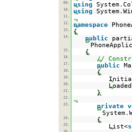
09.
using
System.Co
10.
using
System.Wi
11.
12.
namespace
Phone
13.
{
14.
public
part
PhoneAppli
15.
{
16.
// Constr
17.
public
Ma
18.
{
19.
Initia
20.
Loaded
21.
}
22.
23.
private
v
System.
24.
{
25.
List<
s
26.