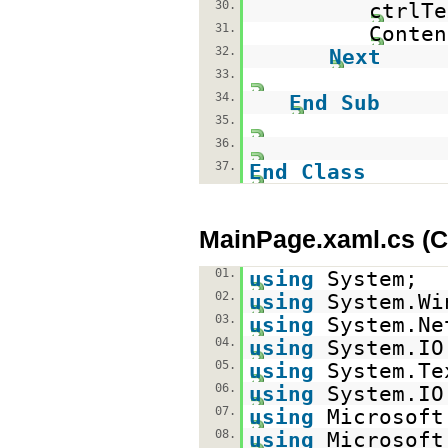
30.
ctrlTe
31.
Conten
32.
Next
33.
34.
End
Sub
35.
36.
37.
End
Class
MainPage.xaml.cs (C
01.
using
System;
02.
using
System.Wi
03.
using
System.Ne
04.
using
System.IO
05.
using
System.Te
06.
using
System.IO
07.
using
Microsoft
08.
using
Microsoft