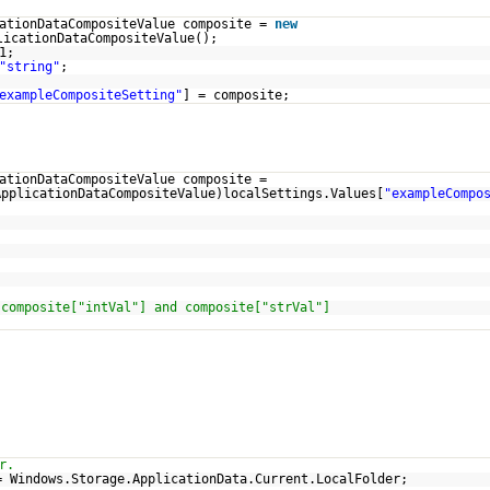
cationDataCompositeValue composite =
new
licationDataCompositeValue();
1;
"string"
;
exampleCompositeSetting"
] = composite;
ationDataCompositeValue composite =
ApplicationDataCompositeValue)localSettings.Values[
"exampleCompo
 composite["intVal"] and composite["strVal"]
r.
= Windows.Storage.ApplicationData.Current.LocalFolder;