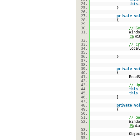
24.
this
.
25.
}
26.
27.
private
vo
28.
{
29.
30.
// Ge
31.
Windo
Wi
32.
33.
// Cr
34.
local
35.
36.
}
37.
38.
39.
private
vo
40.
{
41.
ReadS
42.
43.
// Up
44.
this
.
45.
this
.
46.
}
47.
48.
private
vo
49.
{
50.
51.
// Ge
52.
Windo
Wi
53.
54.
Objec
55.