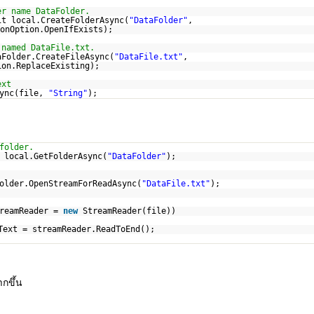
er name DataFolder.
it local.CreateFolderAsync(
"DataFolder"
,
onOption.OpenIfExists);
 named DataFile.txt.
aFolder.CreateFileAsync(
"DataFile.txt"
,
ion.ReplaceExisting);
ext
sync(file,
"String"
);
folder.
 local.GetFolderAsync(
"DataFolder"
);
older.OpenStreamForReadAsync(
"DataFile.txt"
);
treamReader =
new
StreamReader(file))
Text = streamReader.ReadToEnd();
กขึ้น