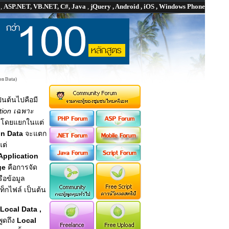
P
,
ASP.NET, VB.NET, C#, Java
,
jQuery , Android , iOS , Windows Phone
on Data)
็นต้นไปคือมี
ation เฉพาะ
 ๆ โดยแยกในแต่
on Data
จะแตก
แต่
Application
age
คือการจัด
รือข้อมูล
เท็กไฟล์ เป็นต้น
Local Data ,
พูดถึง
Local