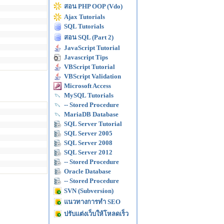
สอน PHP OOP (Vdo)
Ajax Tutorials
SQL Tutorials
สอน SQL (Part 2)
JavaScript Tutorial
Javascript Tips
VBScript Tutorial
VBScript Validation
Microsoft Access
MySQL Tutorials
-- Stored Procedure
MariaDB Database
SQL Server Tutorial
SQL Server 2005
SQL Server 2008
SQL Server 2012
-- Stored Procedure
Oracle Database
-- Stored Procedure
SVN (Subversion)
แนวทางการทำ SEO
ปรับแต่งเว็บให้โหลดเร็ว