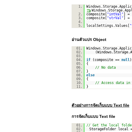
1.
Windows.Storage.Appli
Windows.Storage.App
2.
composite[
"intVal"
] = 
3.
composite[
"strVal"
] =
4.
5.
localSettings.Values[
"
อ่านตัวแปร Object
01.
Windows.Storage.Applic
02.
(Windows.Storage.
03.
04.
if
(composite ==
null
)
05.
{
06.
// No data
07.
}
08.
else
09.
{
10.
// Access data in
11.
}
ตัวอย่างการจัดเก็บแบบ Text file
การจัดเก็บแบบ Text file
01.
// Get the local folde
02.
StorageFolder local 