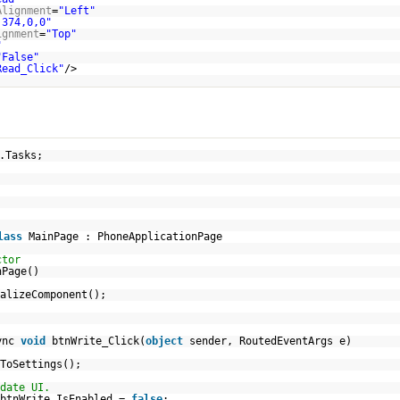
Alignment
=
"Left"
,374,0,0"
ignment
=
"Top"
"
"False"
Read_Click"
/>
.Tasks;
lass
MainPage : PhoneApplicationPage
ctor
nPage()
alizeComponent();
ync
void
btnWrite_Click(
object
sender, RoutedEventArgs e)
ToSettings();
date UI.
btnWrite.IsEnabled =
false
;