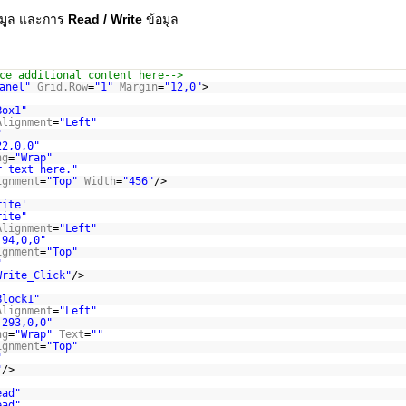
อมูล และการ
Read / Write
ข้อมูล
ce additional content here-->
anel"
Grid.Row
=
"1"
Margin
=
"12,0"
>
Box1"
Alignment
=
"Left"
"
22,0,0"
ng
=
"Wrap"
r text here."
ignment
=
"Top"
Width
=
"456"
/>
rite'
rite"
Alignment
=
"Left"
,94,0,0"
ignment
=
"Top"
"
Write_Click"
/>
Block1"
Alignment
=
"Left"
,293,0,0"
ng
=
"Wrap"
Text
=
""
ignment
=
"Top"
"
"
/>
ead"
ead"