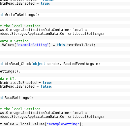
btnRead.IsEnabled =
true
;
id
WriteToSettings()
t the local Settings.
ws.Storage.ApplicationDataContainer local =
ndows.Storage.ApplicationData.Current.LocalSettings;
eate a Setting.
.Values[
"exampleSetting"
] =
this
.textBox1.Text;
id
btnRead_Click(
object
sender, RoutedEventArgs e)
ettings();
date UI.
btnWrite.IsEnabled =
true
;
btnRead.IsEnabled =
false
;
id
ReadSettings()
t the local Settings.
ws.Storage.ApplicationDataContainer local =
ndows.Storage.ApplicationData.Current.LocalSettings;
t value = local.Values[
"exampleSetting"
];