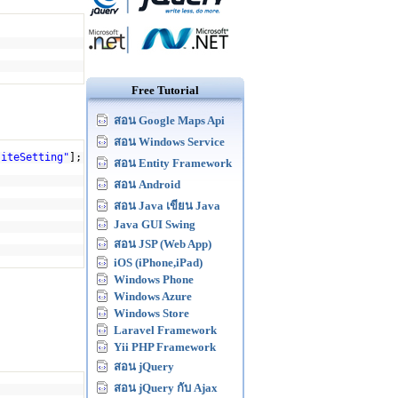
Free Tutorial
สอน Google Maps Api
สอน Windows Service
siteSetting"
];
สอน Entity Framework
สอน Android
สอน Java เขียน Java
Java GUI Swing
สอน JSP (Web App)
iOS (iPhone,iPad)
Windows Phone
Windows Azure
Windows Store
Laravel Framework
Yii PHP Framework
สอน jQuery
สอน jQuery กับ Ajax