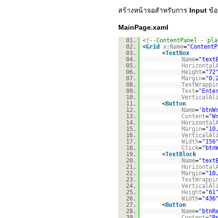
สร้างหน้าจอสำหรับการ
Input
ข้
MainPage.xaml
01.
<!--ContentPanel - pla
02.
<
Grid
x:Name
=
"ContentP
03.
<
TextBox
04.
Name
=
"text
05.
Horizontal
06.
Height
=
"72
07.
Margin
=
"0,
08.
TextWrappi
09.
Text
=
"Ente
10.
VerticalAl
11.
<
Button
12.
Name
=
'btnW
13.
Content
=
"W
14.
Horizontal
15.
Margin
=
"10
16.
VerticalAl
17.
Width
=
"156
18.
Click
=
"btn
19.
<
TextBlock
20.
Name
=
"text
21.
Horizontal
22.
Margin
=
"10
23.
TextWrappi
24.
VerticalAl
25.
Height
=
"61
26.
Width
=
"436
27.
<
Button
28.
Name
=
"btnR
29.
Content
=
"R