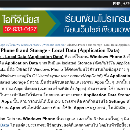
PHP
,
AS
น App บนโปรแกรม Windows Phone 7 , Windows Phone 8
>
Windows Phone 8 and Storage - Local Data (Applicati
hone 8 and Storage - Local Data (Application Data)
- Local Data (Application Data)
ฟีเจอร์ใหม่บน
Windows Phone 8
เป
คือ
Application Data
จากเดิมมีแค่ Isolated Storage (
จัดเก็บไว้ใน Applic
ata
นี้คือ โฟเดอร์ที่ Windows Phone ได้จัดเตรียมไว้สำหรับเก็บข้อมูลต่าง
Windows จะอยู่ใน C:\Users\<your user name>\AppData\
) ซึ่ง
Applicati
Isolated Storage มีความเป็นส่วนตัวปลอดภัยและเฉพาะ Apps นั้น ๆ เท่านั้น 
่รวบรวม Apps ทั้งหมด (เฉพาะเครื่องที่ติดตั้ง Apps) สามารถเข้าใช้งานจาก
ิทธิ์ในการเข้าถึงหรือใช้งาน โดยความสามารถของ
Application Data Stor
น
Apps
นั้น สามารถแบ่งได้เป็น 2-3 ประเภท คือ ค่าตัวแปรหรือ
Settings
ห
ใช้งาน
Apps
หรือไฟล์ที่ต้องการทำมาใช้กับ
Apps
เช่นรูปภาพ , ไฟล์มีเดีย , 
tion Data บน
Windows Phone
นั้นจะถูกแบ่งออกเป็น 3 ประเภทใหญ่ ๆ คือ
 Data
โดยแต่ล่ะประเภทจะมีวัตถุประสงค์ที่แตกต่างกันไป โดยในหัวข้อนี้จะ