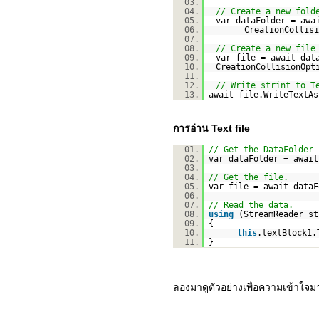
03.
04.
// Create a new fold
05.
var dataFolder = awa
06.
CreationCollisi
07.
08.
// Create a new file
09.
var file = await dat
10.
CreationCollisionOpt
11.
12.
// Write strint to T
13.
await file.WriteTextA
การอ่าน Text file
01.
// Get the DataFolder 
02.
var dataFolder = await
03.
04.
// Get the file.
05.
var file = await dataF
06.
07.
// Read the data.
08.
using
(StreamReader s
09.
{
10.
this
.textBlock1.
11.
}
ลองมาดูตัวอย่างเพื่อความเข้าใจมา