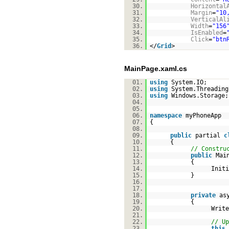
30.
Horizontal
31.
Margin
=
"10
32.
VerticalAl
33.
Width
=
"156
34.
IsEnabled
=
35.
Click
=
"btn
36.
</
Grid
>
MainPage.xaml.cs
01.
using
System.IO;
02.
using
System.Threading
03.
using
Windows.Storage;
04.
05.
06.
namespace
myPhoneApp
07.
{
08.
09.
public
partial
c
10.
{
11.
// Constru
12.
public
Mai
13.
{
14.
Initi
15.
}
16.
17.
18.
private
as
19.
{
20.
Write
21.
22.
// Up
23.
this
.