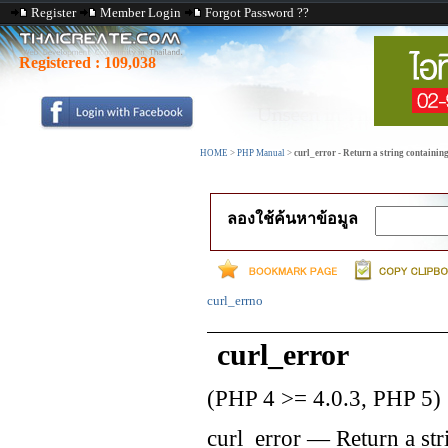
Register
Member Login
Forgot Password ??
Registered :
109,038
HOME
>
PHP Manual
>
curl_error - Return a string containing 
ลองใช้ค้นหาข้อมูล
curl_errno
curl_error
(PHP 4 >= 4.0.3, PHP 5)
curl_error
—
Return a str