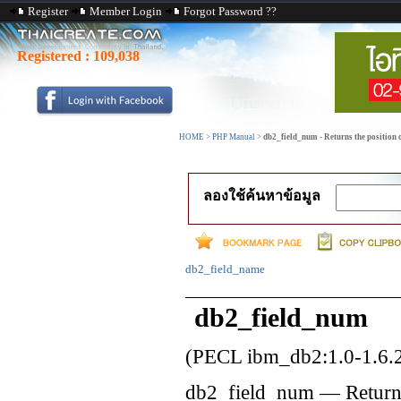
Register
Member Login
Forgot Password ??
Registered :
109,038
HOME
>
PHP Manual
>
db2_field_num - Returns the position o
ลองใช้ค้นหาข้อมูล
db2_field_name
db2_field_num
(PECL ibm_db2:1.0-1.6.
db2_field_num
—
Return