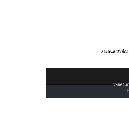
ลองค้นหาสิ่งที่ต้
ไทยครีเอท
[