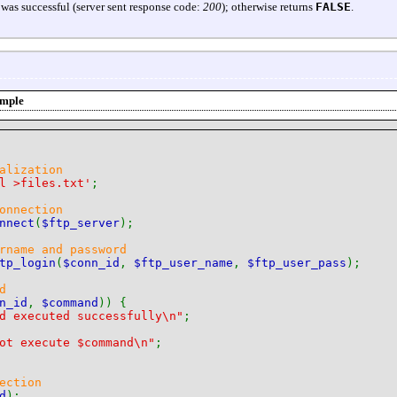
as successful (server sent response code:
200
); otherwise returns
FALSE
.
mple
alization
l >files.txt'
;
onnection
nnect
(
$ftp_server
);
rname and password
tp_login
(
$conn_id
,
$ftp_user_name
,
$ftp_user_pass
);
d
n_id
,
$command
)) {
d executed successfully\n"
;
ot execute $command\n"
;
ection
d
);