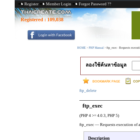
Register
Member Login
Forgot Password ??
Registered :
109,038
HOME
>
PHP Manual
>
ftp_exec - Requests execu
ลองใช้ค้นหาข้อมูล
ftp_delete
ftp_exec
(PHP 4 >= 4.0.3, PHP 5)
ftp_exec
—
Requests execution of 
Description