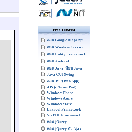
Free Tutorial
สอน Google Maps Api
สอน Windows Service
สอน Entity Framework
สอน Android
สอน Java เขียน Java
Java GUI Swing
สอน JSP (Web App)
iOS (iPhone,iPad)
Windows Phone
Windows Azure
Windows Store
Laravel Framework
Yii PHP Framework
สอน jQuery
สอน jQuery กับ Ajax