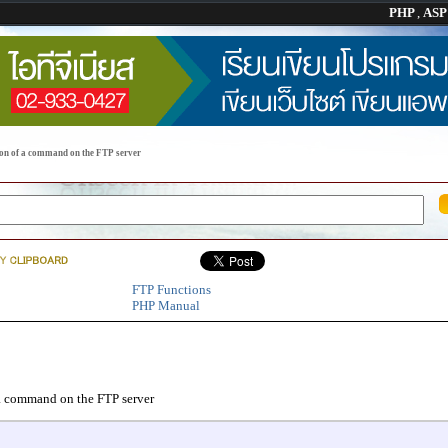
PHP
,
AS
tion of a command on the FTP server
FTP Functions
PHP Manual
a command on the FTP server