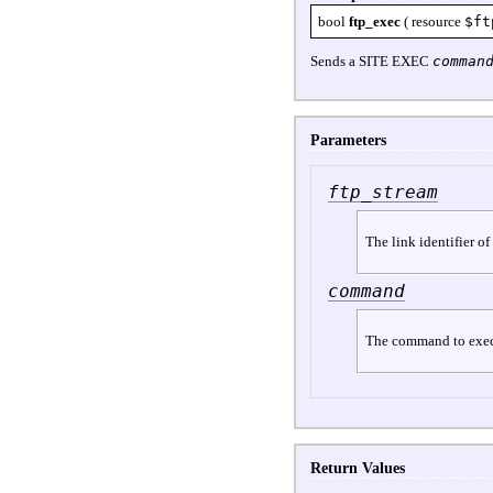
bool
ftp_exec
(
resource
$ft
Sends a SITE EXEC
comman
Parameters
ftp_stream
The link identifier o
command
The command to exec
Return Values