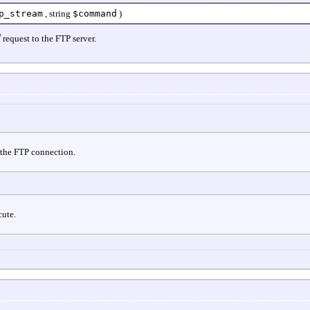
p_stream
,
string
$command
)
d
request to the FTP server.
f the FTP connection.
ute.