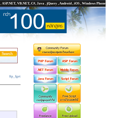
P
,
ASP.NET, VB.NET, C#, Java
,
jQuery , Android , iOS , Windows Phone
ftp_fget