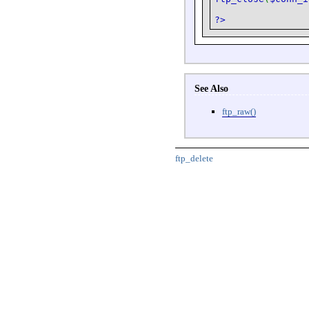
?>
See Also
ftp_raw()
ftp_delete