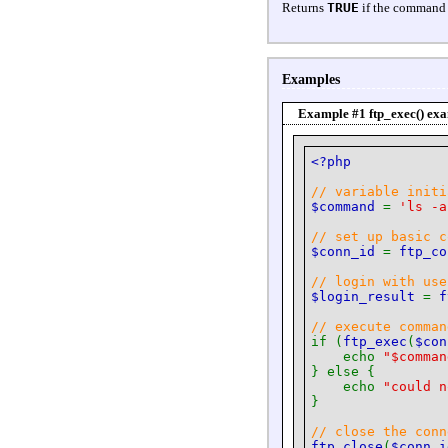
Returns
TRUE
if the command w
Examples
Example #1
ftp_exec()
exa
<?php
// variable initi
$command
=
'ls -a
// set up basic c
$conn_id
=
ftp_co
// login with use
$login_result
=
f
// execute comman
if (
ftp_exec
(
$con
echo
"$comman
} else {
echo
"could n
}
// close the conn
ftp_close
(
$conn_i