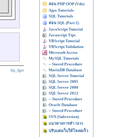
สอน PHP OOP (Vdo)
Ajax Tutorials
SQL Tutorials
สอน SQL (Part 2)
JavaScript Tutorial
Javascript Tips
VBScript Tutorial
VBScript Validation
Microsoft Access
MySQL Tutorials
-- Stored Procedure
MariaDB Database
ftp_fget
SQL Server Tutorial
SQL Server 2005
SQL Server 2008
SQL Server 2012
-- Stored Procedure
Oracle Database
-- Stored Procedure
SVN (Subversion)
แนวทางการทำ SEO
ปรับแต่งเว็บให้โหลดเร็ว