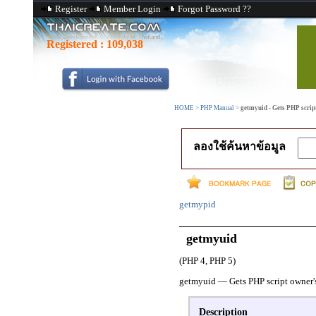
Register
Member Login
Forgot Password ??
Registered :
109,038
HOME
>
PHP Manual
>
getmyuid - Gets PHP scri
ลองใช้ค้นหาข้อมูล
getmypid
getmyuid
(PHP 4, PHP 5)
getmyuid
—
Gets PHP script owner'
Description