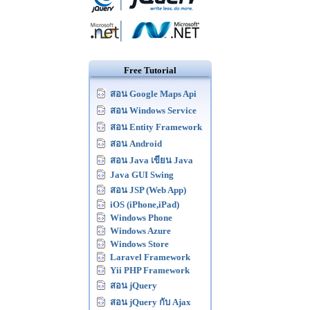
Free Tutorial
สอน Google Maps Api
สอน Windows Service
สอน Entity Framework
สอน Android
สอน Java เขียน Java
Java GUI Swing
สอน JSP (Web App)
iOS (iPhone,iPad)
Windows Phone
Windows Azure
Windows Store
Laravel Framework
Yii PHP Framework
สอน jQuery
สอน jQuery กับ Ajax