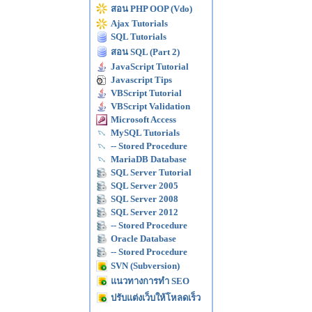
สอน PHP OOP (Vdo)
Ajax Tutorials
SQL Tutorials
สอน SQL (Part 2)
JavaScript Tutorial
Javascript Tips
VBScript Tutorial
VBScript Validation
Microsoft Access
MySQL Tutorials
-- Stored Procedure
MariaDB Database
SQL Server Tutorial
SQL Server 2005
SQL Server 2008
SQL Server 2012
-- Stored Procedure
Oracle Database
-- Stored Procedure
SVN (Subversion)
แนวทางการทำ SEO
ปรับแต่งเว็บให้โหลดเร็ว