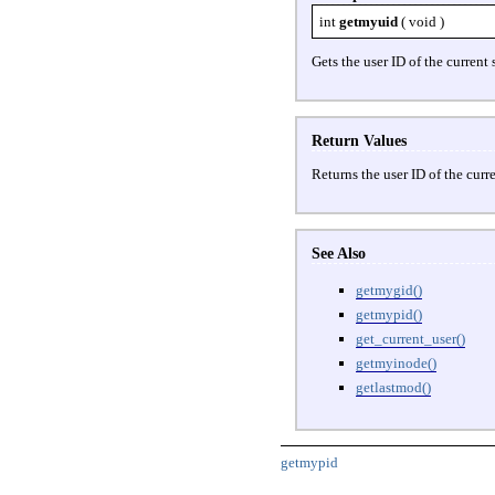
int
getmyuid
(
void
)
Gets the user ID of the current s
Return Values
Returns the user ID of the curre
See Also
getmygid()
getmypid()
get_current_user()
getmyinode()
getlastmod()
getmypid