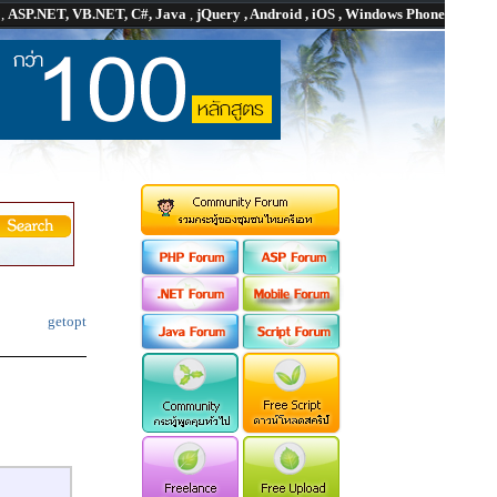
P
,
ASP.NET, VB.NET, C#, Java
,
jQuery , Android , iOS , Windows Phone
getopt