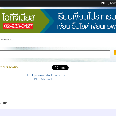
PHP
,
AS
pt owner's UID
PHP Options/Info Functions
PHP Manual
s UID