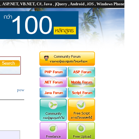
P
,
ASP.NET, VB.NET, C#, Java
,
jQuery , Android , iOS , Windows Phone
pow