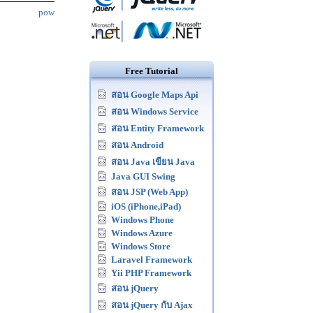
pow
Free Tutorial
สอน Google Maps Api
สอน Windows Service
สอน Entity Framework
สอน Android
สอน Java เขียน Java
Java GUI Swing
สอน JSP (Web App)
iOS (iPhone,iPad)
Windows Phone
Windows Azure
Windows Store
Laravel Framework
Yii PHP Framework
สอน jQuery
สอน jQuery กับ Ajax