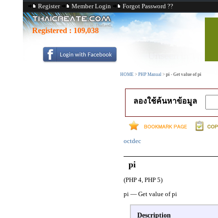
Register
Member Login
Forgot Password ??
Registered :
109,038
HOME
>
PHP Manual
>
pi - Get value of pi
ลองใช้ค้นหาข้อมูล
octdec
pi
(PHP 4, PHP 5)
pi
—
Get value of pi
Description