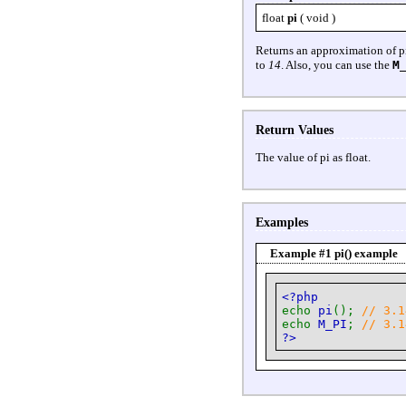
float
pi
(
void
)
Returns an approximation of p
to
14
. Also, you can use the
M
Return Values
The value of pi as float.
Examples
Example #1
pi()
example
<?php
echo
pi
();
// 3.1
echo
M_PI
;
// 3.1
?>