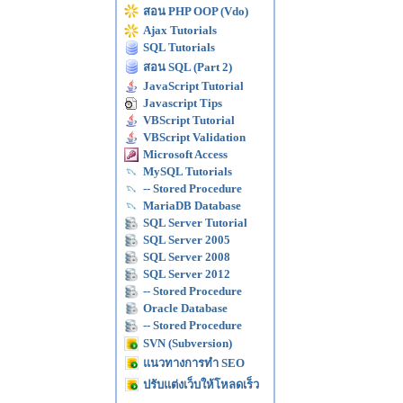
สอน PHP OOP (Vdo)
Ajax Tutorials
SQL Tutorials
สอน SQL (Part 2)
JavaScript Tutorial
Javascript Tips
VBScript Tutorial
VBScript Validation
Microsoft Access
MySQL Tutorials
-- Stored Procedure
MariaDB Database
SQL Server Tutorial
SQL Server 2005
SQL Server 2008
SQL Server 2012
-- Stored Procedure
Oracle Database
-- Stored Procedure
SVN (Subversion)
แนวทางการทำ SEO
ปรับแต่งเว็บให้โหลดเร็ว