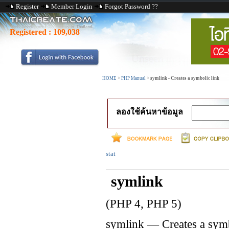
Register
Member Login
Forgot Password ??
Registered :
109,038
HOME
>
PHP Manual
>
symlink - Creates a symbolic link
ลองใช้ค้นหาข้อมูล
stat
symlink
(PHP 4, PHP 5)
symlink
—
Creates a sym