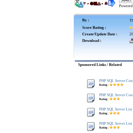
Powered
By :
Th
Score Rating :
Create/Update Date :
20
Download :
Sponsored Links / Related
PHP SQL Server Conn
Rating :
PHP SQL Server Con
Rating :
PHP SQL Server List 
Rating :
PHP SQL Server List
Rating :