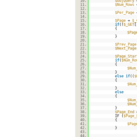
10.
$objQuery
11.
$Num_Rows
12.
13.
$Per_Page
14.
15.
$Page
=
$_
16.
if
(!
$_GET
[
17.
{
18.
$Pag
19.
}
20.
21.
$Prev_Page
22.
$Next_Page
23.
24.
$Page_Star
25.
if
(
$Num_Ro
26.
{
27.
$Num
28.
}
29.
else
if
((
$
30.
{
31.
$Num
32.
}
33.
else
34.
{
35.
$Num
36.
$Num
37.
}
38.
$Page_End
39.
IF (
$Page_
40.
{
41.
$Pag
42.
}
43.
44.