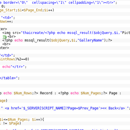
e border=\"0\" cellspacing=\"1\" cellpadding=\"1\"><tr>"
;
 0;
ge_Start
;
$i
<
$Page_End
;
$i
++)
"<td>"
;
Rows
++;
ter>
<img src=
"thaicreate/<?php echo mssql_result($objQuery,$i,"
Pic
<br>
<?php
echo
mssql_result(
$objQuery
,
$i
,
"GalleryName"
);?>
<br>
nter>
"</td>"
;
$intRows
)%2==0)
echo
"</tr>"
;
</table>"
;
hp
echo
$Num_Rows
;?> Record : <?php
echo
$Num_Pages
;?> Page :
age
)
" <a href='$_SERVER[SCRIPT_NAME]?Page=$Prev_Page'><< Back</a> "
$i
<=
$Num_Pages
;
$i
++){
i
!=
$Page
)