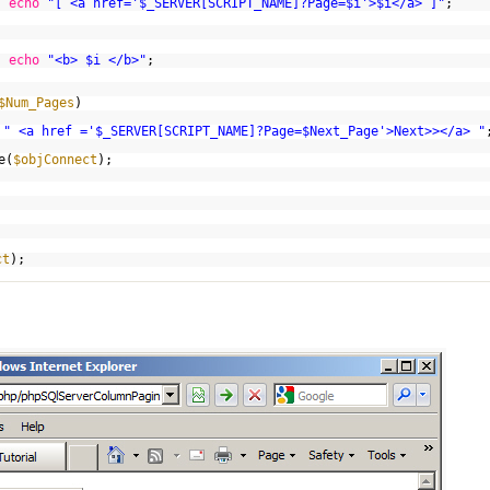
echo
"[ <a href='$_SERVER[SCRIPT_NAME]?Page=$i'>$i</a> ]"
;
echo
"<b> $i </b>"
;
$Num_Pages
)
" <a href ='$_SERVER[SCRIPT_NAME]?Page=$Next_Page'>Next>></a> "
e(
$objConnect
);
ct
);