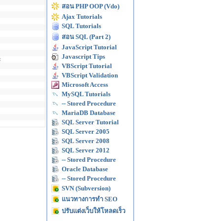
สอน PHP OOP (Vdo)
Ajax Tutorials
SQL Tutorials
สอน SQL (Part 2)
JavaScript Tutorial
Javascript Tips
;
VBScript Tutorial
VBScript Validation
Microsoft Access
MySQL Tutorials
-- Stored Procedure
MariaDB Database
SQL Server Tutorial
SQL Server 2005
SQL Server 2008
SQL Server 2012
-- Stored Procedure
Oracle Database
-- Stored Procedure
SVN (Subversion)
แนวทางการทำ SEO
ปรับแต่งเว็บให้โหลดเร็ว