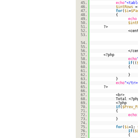
45.
echo
"<tabl
46.
$intRows
=
47.
for
(
$i
=
$Pa
48.
{
49.
echo
50.
$int
51.
?>
52.
<cen
53.
54.
55.
56.
</ce
57.
<?php
58.
echo
59.
if
((
60.
{
61.
62.
}
63.
}
64.
echo
"</tr>
65.
?>
66.
67.
<br>
68.
Total <?p
69.
<?php
70.
if
(
$Prev_P
71.
{
72.
echo
73.
}
74.
75.
for
(
$i
=1;
76.
if
(
$
77.
{