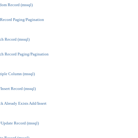
dom Record (mssql)
 Record Paging/Pagination
ch Record (mssql)
ch Record Paging/Pagination
iple Column (mssql)
Insert Record (mssql)
k Already Exists Add/Insert
/Update Record (mssql)
te Record (mssql)