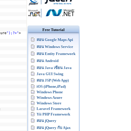
Free Tutorial
ture
");?>"
>
สอน Google Maps Api
สอน Windows Service
สอน Entity Framework
สอน Android
สอน Java เขียน Java
Java GUI Swing
สอน JSP (Web App)
iOS (iPhone,iPad)
Windows Phone
Windows Azure
Windows Store
Laravel Framework
;
Yii PHP Framework
สอน jQuery
สอน jQuery กับ Ajax