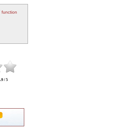
 function
.9 / 5