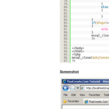
78.
79.
}
80.
else
81.
{
82.
83.
}
84.
}
85.
if
(
$Page
!=
86.
{
87.
echo
88.
}
89.
mssql_clos
90.
?>
91.
92.
93.
</body>
94.
</html>
95.
<?php
96.
mssql_close(
$objConne
97.
?>
Screenshot