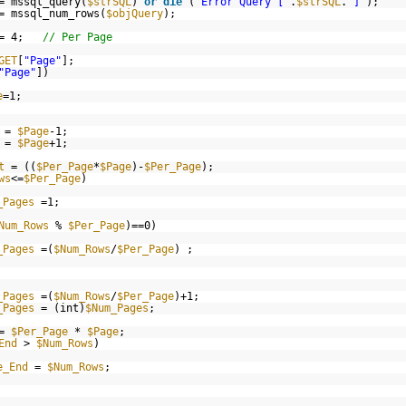
= mssql_query(
$strSQL
)
or
die
(
"Error Query ["
.
$strSQL
.
"]"
);
= mssql_num_rows(
$objQuery
);
= 4;
// Per Page
GET
[
"Page"
];
"Page"
])
e
=1;
=
$Page
-1;
=
$Page
+1;
t
= ((
$Per_Page
*
$Page
)-
$Per_Page
);
ws
<=
$Per_Page
)
_Pages
=1;
Num_Rows
%
$Per_Page
)==0)
_Pages
=(
$Num_Rows
/
$Per_Page
) ;
_Pages
=(
$Num_Rows
/
$Per_Page
)+1;
_Pages
= (int)
$Num_Pages
;
=
$Per_Page
*
$Page
;
End
>
$Num_Rows
)
e_End
=
$Num_Rows
;