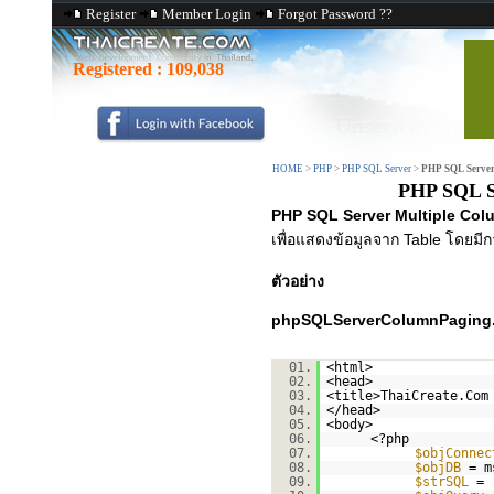
Register
Member Login
Forgot Password ??
Registered :
109,038
HOME
>
PHP
>
PHP SQL Server
>
PHP SQL Server
PHP SQL Se
PHP SQL Server Multiple Col
เพื่อแสดงข้อมูลจาก Table โดยม
ตัวอย่าง
phpSQLServerColumnPaging
01.
<html>
02.
<head>
03.
<title>ThaiCreate.Com
04.
</head>
05.
<body>
06.
<?php
07.
$objConnec
08.
$objDB
= m
09.
$strSQL
=