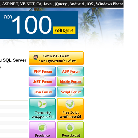
P
,
ASP.NET, VB.NET, C#, Java
,
jQuery , Android , iOS , Windows Phone
บ SQL Server
n