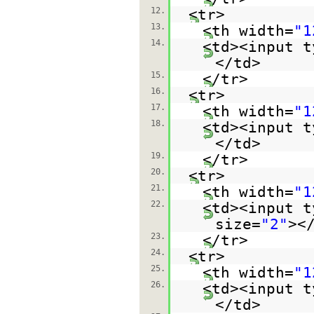
12.
<tr>
13.
<th width=
"1
14.
<td><input t
</td>
15.
</tr>
16.
<tr>
17.
<th width=
"1
18.
<td><input t
</td>
19.
</tr>
20.
<tr>
21.
<th width=
"1
22.
<td><input t
size=
"2"
><
23.
</tr>
24.
<tr>
25.
<th width=
"1
26.
<td><input t
</td>