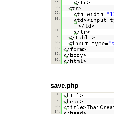
27.
</tr>
28.
<tr>
29.
<th width=
"1
30.
<td><input t
</td>
31.
</tr>
32.
</table>
33.
<input type=
"
34.
</form>
35.
</body>
36.
</html>
save.php
01.
<html>
02.
<head>
03.
<title>ThaiCrea
04.
</head>