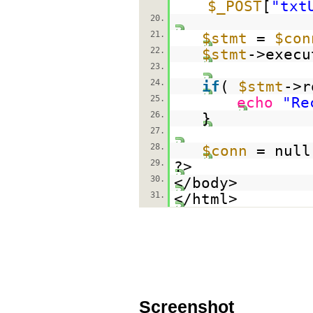
$_POST
[
"txt
20.
21.
$stmt
=
$con
22.
$stmt
->execu
23.
24.
if
(
$stmt
->r
25.
echo
"Re
26.
}
27.
28.
$conn
= null
29.
?>
30.
</body>
31.
</html>
Screenshot