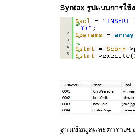
Syntax รูปแบบการใช้
1.
$sql
=
"INSERT 
?)"
;
2.
$params
=
array
3.
4.
$stmt
=
$conn
->
5.
$stmt
->execute(
ฐานข้อมูลและตารางข