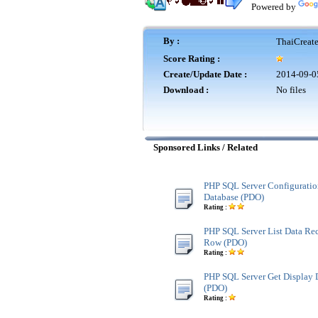
Powered by
By :
ThaiCreat
Score Rating :
Create/Update Date :
2014-09-0
Download :
No files
Sponsored Links / Related
PHP SQL Server Configuratio
Database (PDO)
Rating :
PHP SQL Server List Data Re
Row (PDO)
Rating :
PHP SQL Server Get Display 
(PDO)
Rating :