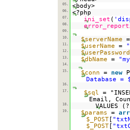
05.
<body>
06.
<?php
07.
ini_set
(
'dis
08.
error_report
09.
10.
$serverName
11.
$userName
=
"
12.
$userPassword
13.
$dbName
=
"my
14.
15.
$conn
=
new
P
Database = 
16.
17.
$sql
= "INSE
Email, Cou
18.
VALUES (?
19.
$params
=
arr
$_POST
[
"txt
$_POST
[
"txt