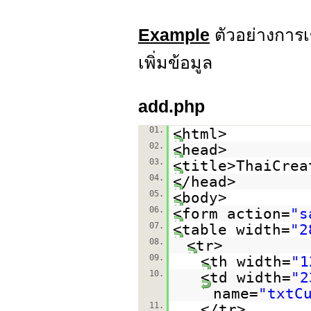
Example
ตัวอย่างการ
เพิ่มข้อมูล
add.php
01.
<html>
02.
<head>
03.
<title>ThaiCrea
04.
</head>
05.
<body>
06.
<form action=
"s
07.
<table width=
"2
08.
<tr>
09.
<th width=
"1
10.
<td width=
"2
name=
"txtC
11.
</tr>