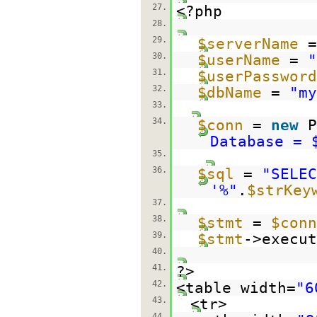
27.
<?php
28.
29.
$serverName
30.
$userName
=
"
31.
$userPassword
32.
$dbName
=
"my
33.
34.
$conn
=
new
P
Database = 
35.
36.
$sql
=
"SELEC
'%"
.
$strKey
37.
38.
$stmt
=
$conn
39.
$stmt
->execut
40.
41.
?>
42.
<table width=
"6
43.
<tr>
44.