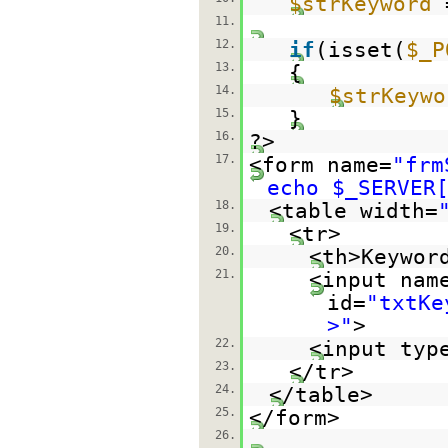
$strKeyword
11.
12.
if
(isset(
$_P
13.
{
14.
$strKeywo
15.
}
16.
?>
17.
<form name=
"frm
echo $_SERVER
18.
<table width=
19.
<tr>
20.
<th>Keywor
21.
<input nam
id=
"txtKe
>"
>
22.
<input typ
23.
</tr>
24.
</table>
25.
</form>
26.