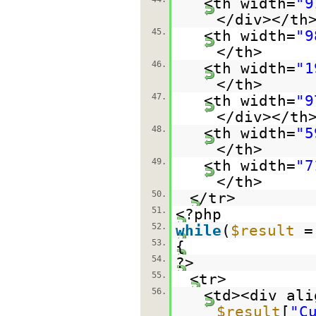
<th width=
"9
</div></th
45.
<th width=
"9
</th>
46.
<th width=
"1
</th>
47.
<th width=
"9
</div></th
48.
<th width=
"5
</th>
49.
<th width=
"7
</th>
50.
</tr>
51.
<?php
52.
while
(
$result
53.
{
54.
?>
55.
<tr>
56.
<td><div ali
$result
[
"C