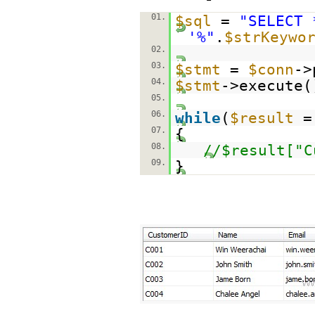
01.
$sql
=
"SELECT 
'%"
.
$strKeywo
02.
03.
$stmt
=
$conn
->
04.
$stmt
->execute(
05.
06.
while
(
$result
07.
{
08.
//$result["C
09.
}