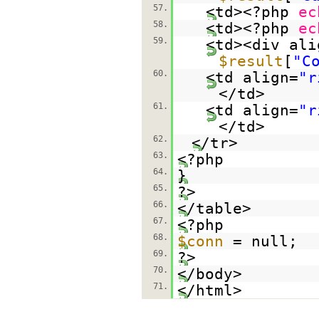
57.
<td><?php
ec
58.
<td><?php
ec
59.
<td><div ali
$result
[
"C
60.
<td align=
"r
</td>
61.
<td align=
"r
</td>
62.
</tr>
63.
<?php
64.
}
65.
?>
66.
</table>
67.
<?php
68.
$conn
= null;
69.
?>
70.
</body>
71.
</html>