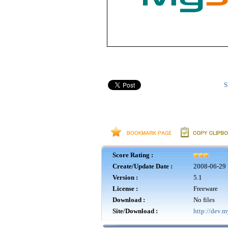
S
Score Rating :
Create/Update Date :
2008-06-29 
Version :
5.1
License :
Freeware
Download :
No files
Site/Download :
http://dev.