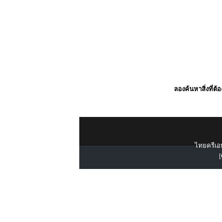
ลองค้นหาสิ่งที่ต้
ไทยครีเอท
[