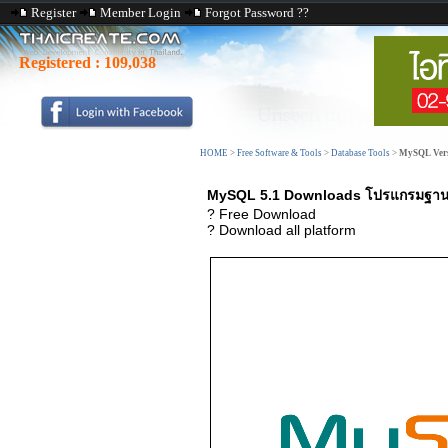
Register
Member Login
Forgot Password ??
Registered :
109,038
HOME
>
Free Software & Tools
>
Database Tools
>
MySQL Vers
MySQL 5.1 Downloads โปรแกรมฐาน
? Free Download
? Download all platform