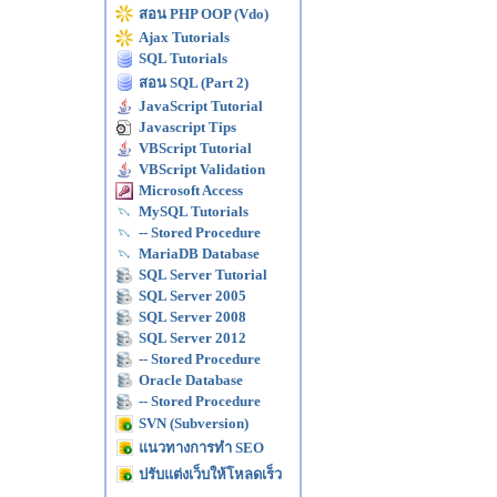
สอน PHP OOP (Vdo)
Ajax Tutorials
SQL Tutorials
สอน SQL (Part 2)
JavaScript Tutorial
Javascript Tips
VBScript Tutorial
VBScript Validation
Microsoft Access
MySQL Tutorials
-- Stored Procedure
MariaDB Database
SQL Server Tutorial
SQL Server 2005
SQL Server 2008
SQL Server 2012
-- Stored Procedure
Oracle Database
-- Stored Procedure
SVN (Subversion)
แนวทางการทำ SEO
ปรับแต่งเว็บให้โหลดเร็ว