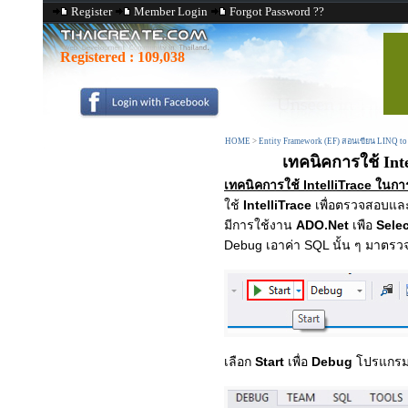
Register
Member Login
Forgot Password ??
Registered :
109,038
HOME
>
Entity Framework (EF) สอนเขียน LINQ to
เทคนิคการใช้ In
เทคนิคการใช้ IntelliTrace ใ
ใช้
IntelliTrace
เพื่อตรวจสอบแ
มีการใช้งาน
ADO.Net
เพือ
Selec
Debug เอาค่า SQL นั้น ๆ มาตร
เลือก
Start
เพื่อ
Debug
โปรแกร