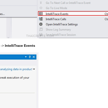
e
->
IntelliTrace Events