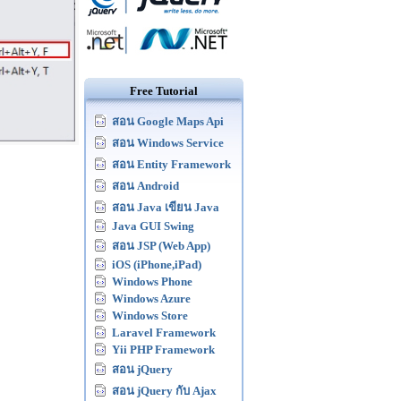
Free Tutorial
สอน Google Maps Api
สอน Windows Service
สอน Entity Framework
สอน Android
สอน Java เขียน Java
Java GUI Swing
สอน JSP (Web App)
iOS (iPhone,iPad)
Windows Phone
Windows Azure
Windows Store
Laravel Framework
Yii PHP Framework
สอน jQuery
สอน jQuery กับ Ajax