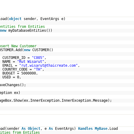
Load(
object
sender, EventArgs e)
entities from Entities
new
myDatabaseEntities())
nsert New Customer
USTOMER.Add(
new
CUSTOMER()
CUSTOMER_ID =
"C005"
,
NAME =
"Rut Wisarut"
,
EMAIL =
"rut.wisarut@thaicreate.com"
,
COUNTRY_CODE =
"TH"
,
BUDGET = 5000000,
USED = 0,
aveChanges();
eption ex)
ageBox.Show(ex.InnerException.InnerException.Message);
oad(sender
As
Object
, e
As
EventArgs)
Handles
MyBase
.Load
ities from Entities