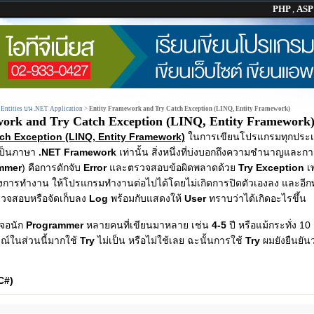
PHP
,
AS
 Entities บน .NET Application
>
Entity Framework and Try Catch Exception (LINQ, Entity Framework)
ork and Try Catch Exception (LINQ, Entity Framework
ch Exception (LINQ, Entity Framework)
ในการเขียนโปรแกรมทุกประเภ
เป็นภาษา
.NET Framework
เท่านั้น สิ่งหนึ่งที่บ่งบอกถึงความชำนาญและก
mmer
) คือการดักจับ
Error
และตรวจสอบข้อผิดพลาดด้วย
Try Exception
เ
การทำงาน ให้โปรแกรมทำงานต่อไปได้โดยไม่เกิดการปิดตัวเองลง และอีกท
ตรวจสอบหรือจัดเก็บลง
Log
พร้อมกับแสดงให้
User
ทราบว่าได้เกิดอะไรขึ้น
เจอนัก
Programmer
หลายคนที่เขียนมาหลาย เช่น
4-5
ปี หรือแม้กระทั่ง 10
์ในส่วนนี้มากใช้
Try
ไม่เป็น หรือไม่ใช้เลย ฉะนั้นการใช้
Try
ผมยังยืนยัน
C#)