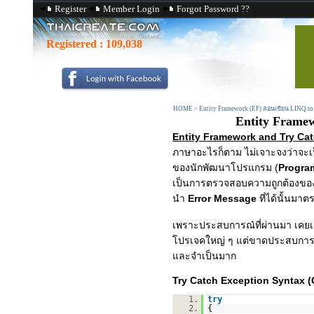
Register
Member Login
Forgot Password ??
Registered :
109,038
HOME
>
Entity Framework (EF) สอนเขียน LINQ to
Entity Framew
Entity Framework and Try Cat
ภาษาอะไรก็ตาม ไม่เจาะจงว่าจะ
ของนักพัฒนาโปรแกรม (
Progra
เป็นการตรวจสอบความถูกต้องของ
นำ
Error Message
ที่ได้นั้นมา
เพราะประสบการณ๋ที่ผ่านมา เคย
โปรเจคใหญ่ ๆ แต่ขาดประสบการณ
และจำเป็นมาก
Try Catch Exception Syntax (
1.
try
2.
{