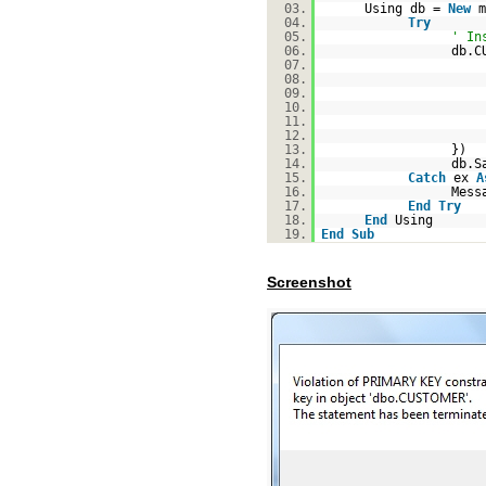
03.
Using db =
New
m
04.
Try
05.
' In
06.
db.C
07.
08.
09.
10.
11.
12.
13.
})
14.
db.S
15.
Catch
ex
A
16.
Mess
17.
End
Try
18.
End
Using
19.
End
Sub
Screenshot