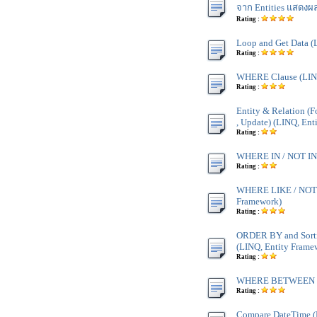
จาก Entities แสดงผ
Rating :
Loop and Get Data (
Rating :
WHERE Clause (LINQ
Rating :
Entity & Relation (F
, Update) (LINQ, Ent
Rating :
WHERE IN / NOT IN 
Rating :
WHERE LIKE / NOT 
Framework)
Rating :
ORDER BY and Sorti
(LINQ, Entity Frame
Rating :
WHERE BETWEEN (L
Rating :
Compare DateTime (