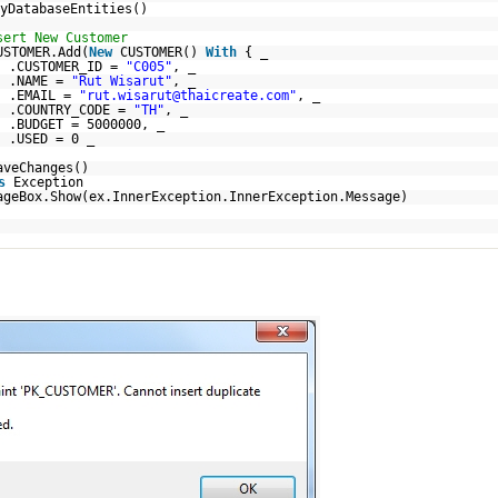
yDatabaseEntities()
sert New Customer
USTOMER.Add(
New
CUSTOMER()
With
{ _
.CUSTOMER_ID =
"C005"
, _
.NAME =
"Rut Wisarut"
, _
.EMAIL =
"rut.wisarut@thaicreate.com"
, _
.COUNTRY_CODE =
"TH"
, _
.BUDGET = 5000000, _
.USED = 0 _
aveChanges()
s
Exception
ageBox.Show(ex.InnerException.InnerException.Message)