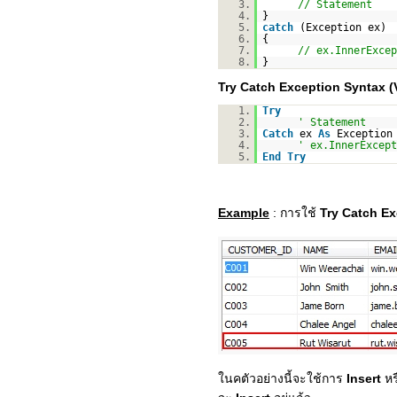
3.
// Statement
4.
}
5.
catch
(Exception ex)
6.
{
7.
// ex.InnerExcep
8.
}
Try Catch Exception Syntax (
1.
Try
2.
' Statement
3.
Catch
ex
As
Exception
4.
' ex.InnerExcept
5.
End
Try
Example
: การใช้
Try Catch E
ในคตัวอย่างนี้จะใช้การ
Insert
หร