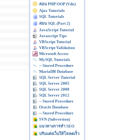
สอน PHP OOP (Vdo)
Ajax Tutorials
SQL Tutorials
สอน SQL (Part 2)
JavaScript Tutorial
Javascript Tips
VBScript Tutorial
VBScript Validation
Microsoft Access
MySQL Tutorials
-- Stored Procedure
MariaDB Database
SQL Server Tutorial
SQL Server 2005
SQL Server 2008
SQL Server 2012
-- Stored Procedure
Oracle Database
-- Stored Procedure
SVN (Subversion)
แนวทางการทำ SEO
ปรับแต่งเว็บให้โหลดเร็ว