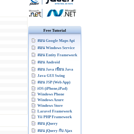
Free Tutorial
สอน Google Maps Api
สอน Windows Service
สอน Entity Framework
สอน Android
สอน Java เขียน Java
Java GUI Swing
สอน JSP (Web App)
iOS (iPhone,iPad)
Windows Phone
Windows Azure
Windows Store
Laravel Framework
Yii PHP Framework
สอน jQuery
สอน jQuery กับ Ajax