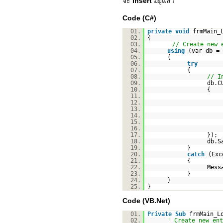
จะ
Insert
อยู่แล้ว
Code (C#)
01.
private
void
frmMain_
02.
{
03.
// Create new 
04.
using
(var db =
05.
{
06.
try
07.
{
08.
// I
09.
db.C
10.
{
11.
12.
13.
14.
15.
16.
17.
});
18.
db.S
19.
}
20.
catch
(Exc
21.
{
22.
Mess
23.
}
24.
}
25.
}
Code (VB.Net)
01.
Private
Sub
frmMain_L
02.
' Create new ent