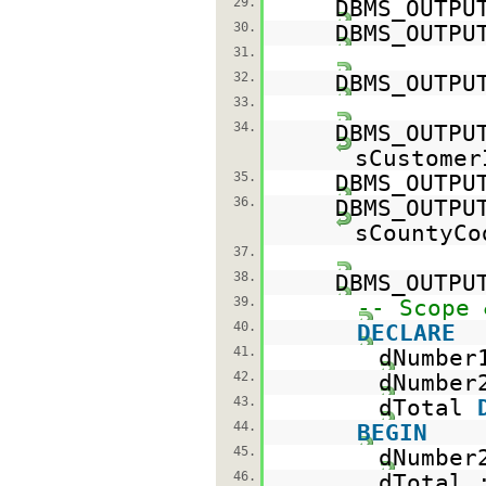
29.
DBMS_OUTPU
30.
DBMS_OUTPU
31.
32.
DBMS_OUTPU
33.
34.
DBMS_OUTPU
sCustomer
35.
DBMS_OUTPU
36.
DBMS_OUTPU
sCountyCo
37.
38.
DBMS_OUTPU
39.
-- Scope 
40.
DECLARE
41.
dNumbe
42.
dNumbe
43.
dTotal
44.
BEGIN
45.
dNumber
46.
dTotal 