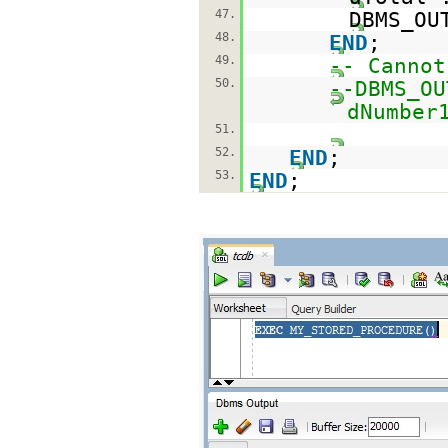
47.
DBMS_OU
48.
END
;
49.
-- Cannot
50.
--DBMS_OU
dNumbe
51.
52.
END
;
53.
END
;