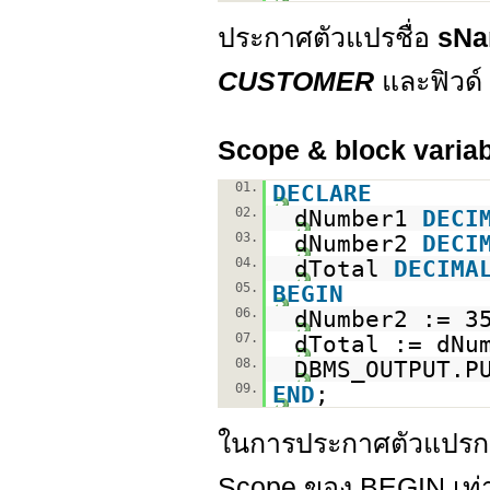
ประกาศตัวแปรชื่อ
sN
CUSTOMER
และฟิวด์
Scope & block varia
01.
DECLARE
02.
dNumber1
DECI
03.
dNumber2
DECI
04.
dTotal
DECIMA
05.
BEGIN
06.
dNumber2 := 3
07.
dTotal := dNu
08.
DBMS_OUTPUT.P
09.
END
;
ในการประกาศตัวแปรกร
Scope ของ BEGIN เท่าน