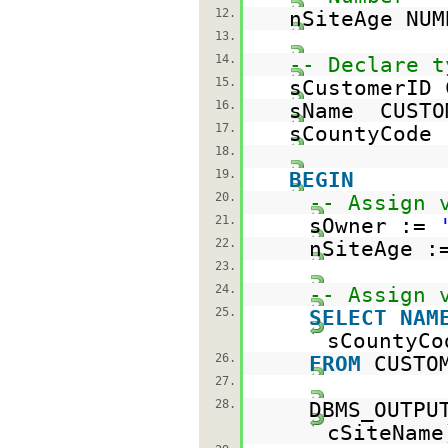
12.
nSiteAge NUM
13.
14.
-- Declare t
15.
sCustomerID
16.
sName CUSTO
17.
sCountyCode
18.
19.
BEGIN
20.
-- Assign 
21.
sOwner :=
22.
nSiteAge :
23.
24.
-- Assign 
25.
SELECT
NAM
sCountyCo
26.
FROM
CUSTO
27.
28.
DBMS_OUTPU
cSiteName