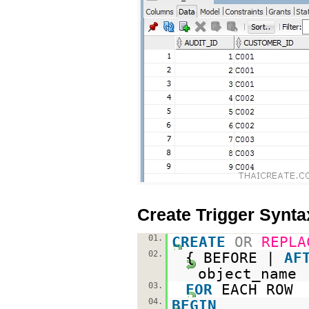
Create Trigger Synta
01.
CREATE
OR
REPLA
02.
{ BEFORE |
AF
object_name
03.
FOR
EACH ROW
04.
BEGIN