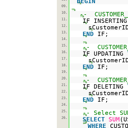
BEGIN
09.
10.
-- CUSTOMER_
11.
IF INSERTIN
12.
sCustomerI
13.
END
IF;
14.
15.
-- CUSTOMER
16.
IF UPDATING
17.
sCustomerI
18.
END
IF;
19.
20.
-- CUSTOMER
21.
IF DELETING
22.
sCustomerI
23.
END
IF;
24.
25.
-- Select SU
26.
SELECT
SUM
(
WHERE
CUST