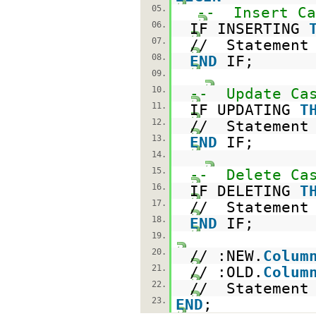
05.
-- Insert Ca
06.
IF INSERTING
07.
// Statement
08.
END
IF;
09.
10.
-- Update Ca
11.
IF UPDATING
T
12.
// Statement
13.
END
IF;
14.
15.
-- Delete Ca
16.
IF DELETING
T
17.
// Statement
18.
END
IF;
19.
20.
// :NEW.
Colum
21.
// :OLD.
Colum
22.
// Statement
23.
END
;