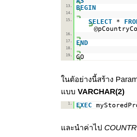
AS
13.
BEGIN
14.
15.
SELECT
*
FRO
@pCountryC
16.
17.
END
18.
19.
GO
ในตัอย่างนี้สร้าง Para
แบบ
VARCHAR(2)
1.
EXEC
myStoredP
และนำค่าไป
COUNTRY