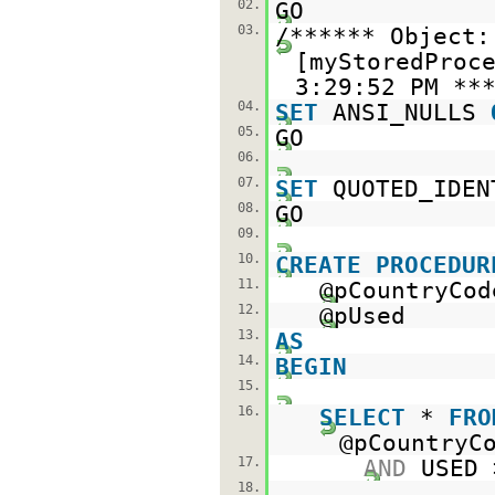
02.
GO
03.
/****** Object
[myStoredPro
3:29:52 PM **
04.
SET
ANSI_NULLS
05.
GO
06.
07.
SET
QUOTED_IDE
08.
GO
09.
10.
CREATE
PROCEDUR
11.
@pCountry
12.
@pUs
13.
AS
14.
BEGIN
15.
16.
SELECT
*
FRO
@pCountryC
17.
AND
USED 
18.