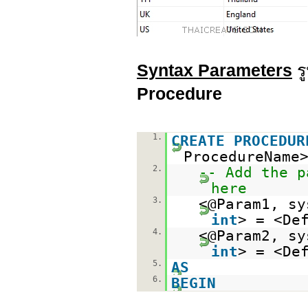
Syntax Parameters
ร
Procedure
1.
CREATE
PROCEDUR
ProcedureName
2.
-- Add the p
here
3.
<@Param1, sy
int
> = <De
4.
<@Param2, sy
int
> = <De
5.
AS
6.
BEGIN