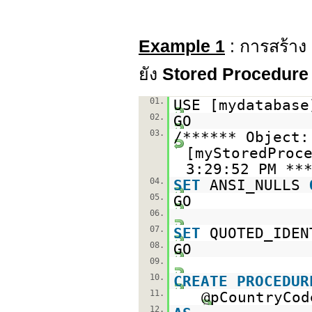
Example 1
: การสร้าง
ยัง
Stored Procedure
01.
USE [mydatabase
02.
GO
03.
/****** Object
[myStoredPro
3:29:52 PM **
04.
SET
ANSI_NULLS
05.
GO
06.
07.
SET
QUOTED_IDE
08.
GO
09.
10.
CREATE
PROCEDUR
11.
@pCountry
12.