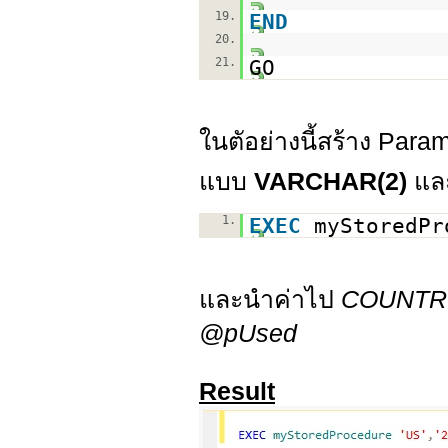
19.
END
20.
21.
GO
ในตัอย่างนี้สร้าง Para
แบบ
VARCHAR(2)
แล
1.
EXEC
myStoredP
และนำค่าไป
COUNTRY
@pUsed
Result