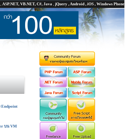
P
,
ASP.NET, VB.NET, C#, Java
,
jQuery , Android , iOS , Windows Phone
ง Endpoint
ser บน VM