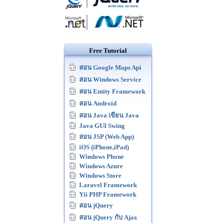
Free Tutorial
สอน Google Maps Api
สอน Windows Service
สอน Entity Framework
สอน Android
สอน Java เขียน Java
Java GUI Swing
สอน JSP (Web App)
iOS (iPhone,iPad)
Windows Phone
Windows Azure
Windows Store
Laravel Framework
Yii PHP Framework
สอน jQuery
สอน jQuery กับ Ajax