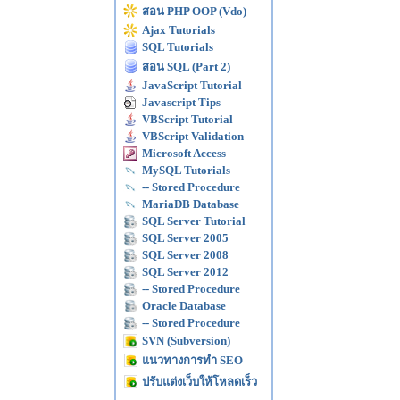
สอน PHP OOP (Vdo)
Ajax Tutorials
SQL Tutorials
สอน SQL (Part 2)
JavaScript Tutorial
Javascript Tips
VBScript Tutorial
VBScript Validation
Microsoft Access
MySQL Tutorials
-- Stored Procedure
MariaDB Database
SQL Server Tutorial
SQL Server 2005
SQL Server 2008
SQL Server 2012
-- Stored Procedure
Oracle Database
-- Stored Procedure
SVN (Subversion)
แนวทางการทำ SEO
ปรับแต่งเว็บให้โหลดเร็ว