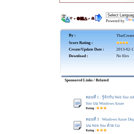
Powered by
By :
ThaiCreat
Score Rating :
Create/Update Date :
2013-02-1
Download :
No files
Sponsored Links / Related
ตอนที่ 1 : รู้จักกับ Web Site
Site บน Windows Azure
Rating :
ตอนที่ 3 : Windows Azure Dep
บน Web Site ด้วย Git
Rating :