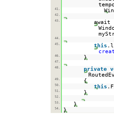
temp
41.
Win
42.
43.
await
Wind
mySt
44.
45.
this
.
crea
46.
}
47.
48.
private
v
RoutedE
49.
{
50.
this
.F
51.
}
52.
53.
}
54.
}