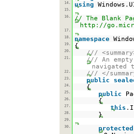
14.
using
Windows.U
15.
16.
// The Blank Pa
http://go.mic
17.
18.
namespace
Windo
19.
{
20.
/// <summary
21.
/// An empty
navigated 
22.
/// </summar
23.
public
seale
24.
{
25.
public
Pa
26.
{
27.
this
.I
28.
}
29.
30.
protected