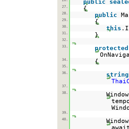
26.
public
seale
27.
{
28.
public
Ma
29.
{
30.
this
.I
31.
}
32.
33.
protected
OnNavig
34.
{
35.
36.
string
Thai
37.
38.
Window
temp
Wind
39.
40.
Window
awai