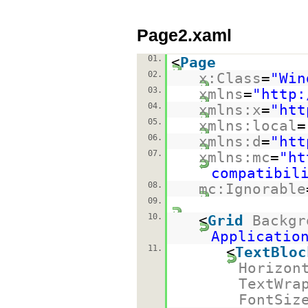
Page2.xaml
01.
<
Page
02.
x:Class
=
"Win
03.
xmlns
=
"
http:
04.
xmlns:x
=
"
htt
05.
xmlns:local
=
06.
xmlns:d
=
"
htt
07.
xmlns:mc
=
"
ht
compatibil
08.
mc:Ignorable
09.
10.
<
Grid
Backgr
Applicatio
11.
<
TextBloc
Horizon
TextWra
FontSiz