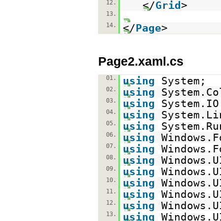
12.
</
Grid
>
13.
14.
</
Page
>
Page2.xaml.cs
01.
using
System;
02.
using
System.Co
03.
using
System.IO
04.
using
System.Li
05.
using
System.Ru
06.
using
Windows.F
07.
using
Windows.F
08.
using
Windows.U
09.
using
Windows.U
10.
using
Windows.U
11.
using
Windows.U
12.
using
Windows.U
13.
using
Windows.U