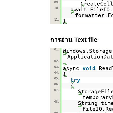
09.
CreateCol
10.
await FileIO.
formatter.F
11.
}
การอ่าน Text file
01.
Windows.Storage
ApplicationDa
02.
03.
async
void
Read
04.
{
05.
try
06.
{
07.
StorageFil
temporary
08.
String tim
FileIO.Re