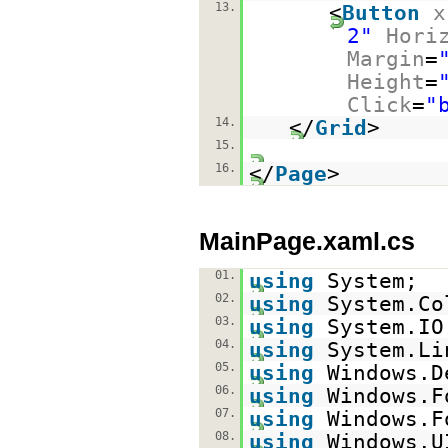
13.
<
Button
x
2"
Hori
Margin
=
Height
=
Click
=
"
14.
</
Grid
>
15.
16.
</
Page
>
MainPage.xaml.cs
01.
using
System;
02.
using
System.Co
03.
using
System.IO
04.
using
System.Li
05.
using
Windows.D
06.
using
Windows.F
07.
using
Windows.F
08.
using
Windows.U