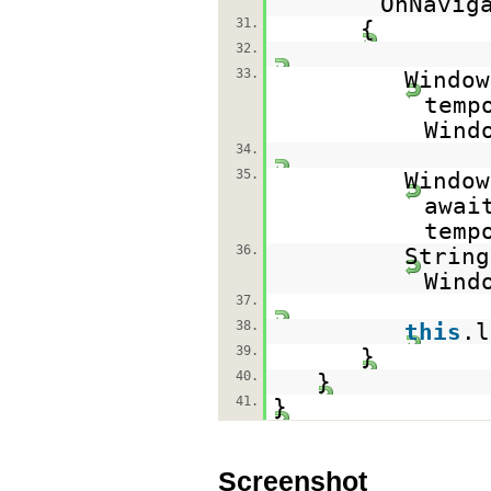
OnNavig
31.
{
32.
33.
Window
temp
Wind
34.
35.
Window
awai
temp
36.
String
Wind
37.
38.
this
.l
39.
}
40.
}
41.
}
Screenshot