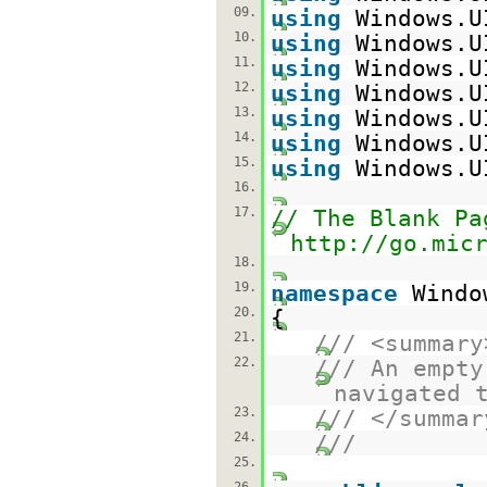
09.
using
Windows.U
10.
using
Windows.U
11.
using
Windows.U
12.
using
Windows.U
13.
using
Windows.U
14.
using
Windows.U
15.
using
Windows.U
16.
17.
// The Blank Pa
http://go.mic
18.
19.
namespace
Windo
20.
{
21.
/// <summary
22.
/// An empty
navigated 
23.
/// </summar
24.
///
25.