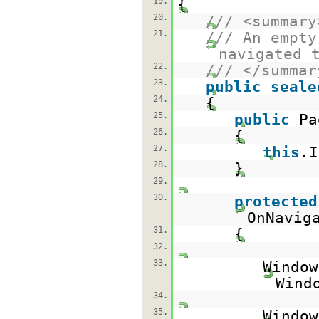
19.
{
20.
/// <summary
21.
/// An empty
navigated 
22.
/// </summar
23.
public
seale
24.
{
25.
public
Pa
26.
{
27.
this
.I
28.
}
29.
30.
protected
OnNavig
31.
{
32.
33.
Window
Wind
34.
35.
Window