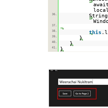
awai
loca
36.
String
Wind
37.
38.
this
.l
39.
}
40.
}
41.
}