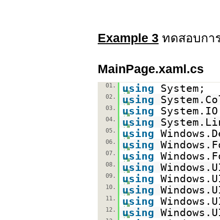
Example 3
ทดสอบการจ
MainPage.xaml.cs
01.
using
System;
02.
using
System.Co
03.
using
System.IO
04.
using
System.Li
05.
using
Windows.D
06.
using
Windows.F
07.
using
Windows.F
08.
using
Windows.U
09.
using
Windows.U
10.
using
Windows.U
11.
using
Windows.U
12.
using
Windows.U