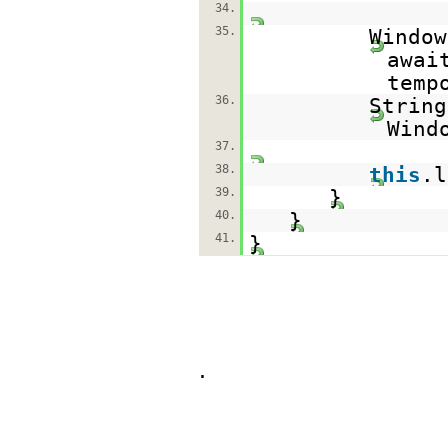
34.
35.
Window
awai
temp
36.
String
Wind
37.
38.
this
.l
39.
}
40.
}
41.
}
.