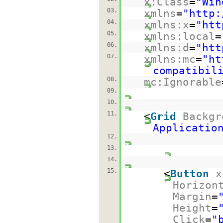
x:Class
=
"Win
03.
xmlns
=
"
http:
04.
xmlns:x
=
"
htt
05.
xmlns:local
=
06.
xmlns:d
=
"
htt
07.
xmlns:mc
=
"
ht
compatibil
08.
mc:Ignorable
09.
10.
11.
<
Grid
Backgr
Applicatio
12.
13.
14.
15.
<
Button
x
Horizon
Margin
=
Height
=
Click
=
"