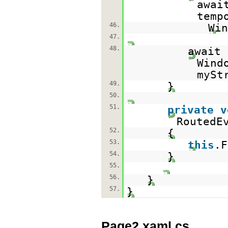
awai
temp
46.
Win
47.
48.
await
Wind
mySt
49.
}
50.
51.
private
v
RoutedE
52.
{
53.
this
.F
54.
}
55.
56.
}
57.
}
Page2.xaml.cs