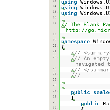
13.
using
Windows.U
14.
using
Windows.U
15.
using
Windows.U
16.
17.
// The Blank Pa
http://go.mic
18.
19.
namespace
Windo
20.
{
21.
/// <summary
22.
/// An empty
navigated 
23.
/// </summar
24.
///
25.
26.
27.
public
seale
28.
{
29.
public
Ma
30.
{