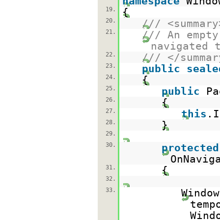
namespace
Windo
19.
{
20.
/// <summary
21.
/// An empty
navigated 
22.
/// </summar
23.
public
seale
24.
{
25.
public
Pa
26.
{
27.
this
.I
28.
}
29.
30.
protected
OnNavig
31.
{
32.
33.
Window
temp
Wind