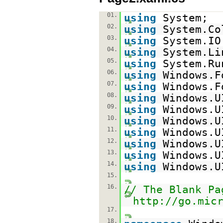
01.
using
System;
02.
using
System.Co
03.
using
System.IO
04.
using
System.Li
05.
using
System.Ru
06.
using
Windows.F
07.
using
Windows.F
08.
using
Windows.U
09.
using
Windows.U
10.
using
Windows.U
11.
using
Windows.U
12.
using
Windows.U
13.
using
Windows.U
14.
using
Windows.U
15.
16.
// The Blank Pa
http://go.mic
17.
18.