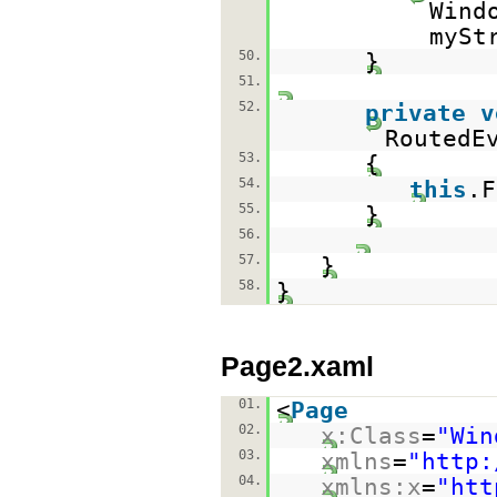
Wind
mySt
50.
}
51.
52.
private
v
RoutedE
53.
{
54.
this
.F
55.
}
56.
57.
}
58.
}
Page2.xaml
01.
<
Page
02.
x:Class
=
"Win
03.
xmlns
=
"
http:
04.
xmlns:x
=
"
htt