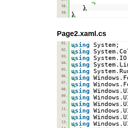
58.
}
59.
}
Page2.xaml.cs
01.
using
System;
02.
using
System.Co
03.
using
System.IO
04.
using
System.Li
05.
using
System.Ru
06.
using
Windows.F
07.
using
Windows.F
08.
using
Windows.U
09.
using
Windows.U
10.
using
Windows.U
11.
using
Windows.U
12.
using
Windows.U
13.
using
Windows.U