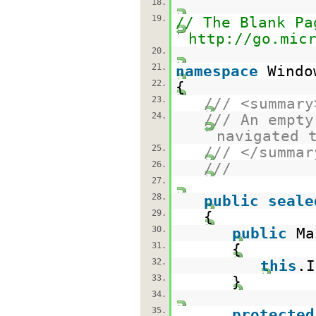
18.
19.
// The Blank Pa
http://go.mic
20.
21.
namespace
Windo
22.
{
23.
/// <summary
24.
/// An empty
navigated 
25.
/// </summar
26.
///
27.
28.
public
seale
29.
{
30.
public
Ma
31.
{
32.
this
.I
33.
}
34.
35.
protected