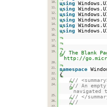
10.
using
Windows.U
11.
using
Windows.U
12.
using
Windows.U
13.
using
Windows.U
14.
using
Windows.U
15.
using
Windows.U
16.
17.
18.
19.
// The Blank Pa
http://go.mic
20.
21.
namespace
Windo
22.
{
23.
/// <summary
24.
/// An empty
navigated 
25.
/// </summar
26.
///
27.