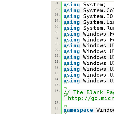
01.
using
System;
02.
using
System.Co
03.
using
System.IO
04.
using
System.Li
05.
using
System.Ru
06.
using
Windows.F
07.
using
Windows.F
08.
using
Windows.U
09.
using
Windows.U
10.
using
Windows.U
11.
using
Windows.U
12.
using
Windows.U
13.
using
Windows.U
14.
using
Windows.U
15.
16.
// The Blank Pa
http://go.mic
17.
18.
namespace
Windo