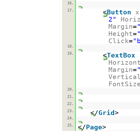
16.
17.
<
Button
x
2"
Hori
Margin
=
Height
=
Click
=
"
18.
19.
<
TextBox
Horizon
Margin
=
Vertica
FontSiz
20.
21.
22.
23.
</
Grid
>
24.
25.
</
Page
>