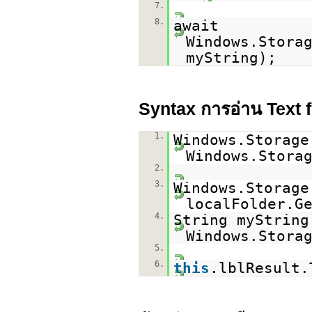
7.
8.
await
Windows.Stora
myString);
Syntax การอ่าน Text 
1.
Windows.Storage
Windows.Stora
2.
3.
Windows.Storage
localFolder.G
4.
String myString
Windows.Stora
5.
6.
this
.lblResult.