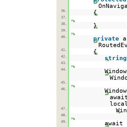
OnNavig
36.
{
37.
38.
}
39.
40.
private
RoutedE
41.
{
42.
string
43.
44.
Window
Wind
45.
46.
Window
awai
loca
47.
Win
48.
49.
await