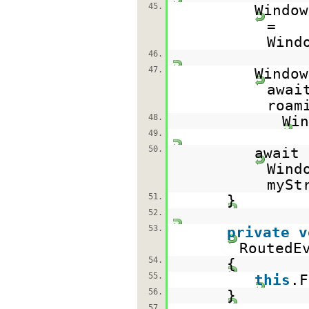
45.
Window
=
Wind
46.
47.
Window
awai
roam
48.
Win
49.
50.
await
Wind
mySt
51.
}
52.
53.
private
v
RoutedE
54.
{
55.
this
.F
56.
}
57.