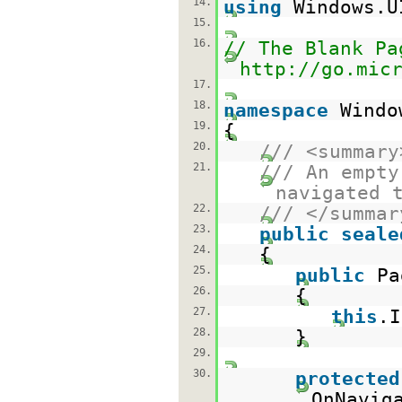
14.
using
Windows.U
15.
16.
// The Blank Pa
http://go.mic
17.
18.
namespace
Windo
19.
{
20.
/// <summary
21.
/// An empty
navigated 
22.
/// </summar
23.
public
seale
24.
{
25.
public
Pa
26.
{
27.
this
.I
28.
}
29.
30.
protected
OnNavig