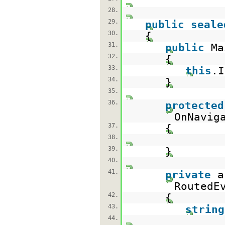
28.
29.
public
seale
30.
{
31.
public
Ma
32.
{
33.
this
.I
34.
}
35.
36.
protected
OnNavig
37.
{
38.
39.
}
40.
41.
private
RoutedE
42.
{
43.
string
44.