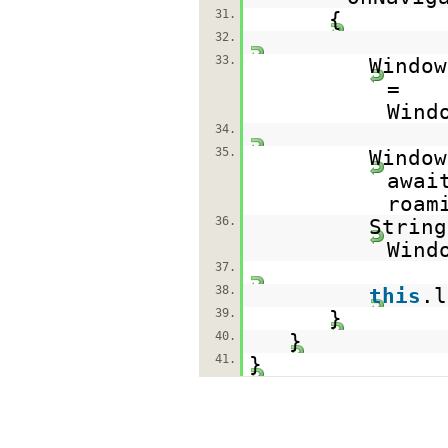
31.
{
32.
33.
Window
=
Wind
34.
35.
Window
awai
roam
36.
String
Wind
37.
38.
this
.l
39.
}
40.
}
41.
}