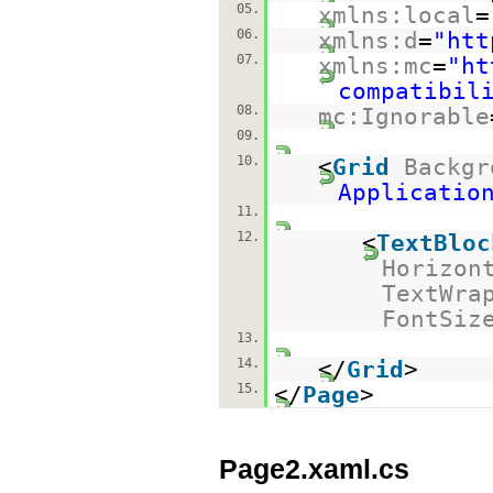
05.
xmlns:local
=
06.
xmlns:d
=
"
htt
07.
xmlns:mc
=
"
ht
compatibil
08.
mc:Ignorable
09.
10.
<
Grid
Backgr
Applicatio
11.
12.
<
TextBloc
Horizon
TextWra
FontSiz
13.
14.
</
Grid
>
15.
</
Page
>
Page2.xaml.cs