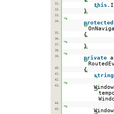
31.
this
.I
32.
}
33.
34.
protected
OnNavig
35.
{
36.
37.
}
38.
39.
private
RoutedE
40.
{
41.
string
42.
43.
Window
temp
Wind
44.
45.
Window