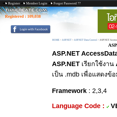
Register
Member Login
Forgot Password ??
Registered :
109,038
HOME
>
ASP.NET
>
ASP.NET Data Control
>
ASP.NET Access
ASP
ASP.NET AccessData
ASP.NET
เรียกใช้งาน
เป็น .mdb เพื่อแสดงข้
Framework
: 2,3,4
Language Code :
V