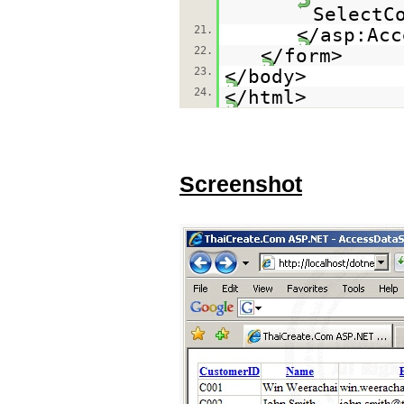
SelectC
21.
</asp:Acc
22.
</form>
23.
</body>
24.
</html>
Screenshot