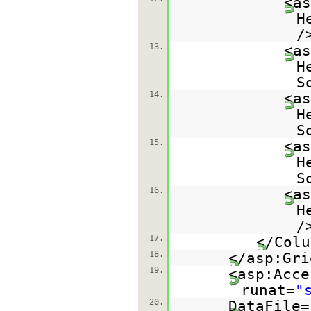
<as
H
/
13.
<as
H
S
14.
<as
H
S
15.
<as
H
S
16.
<as
H
/
17.
</Colu
18.
</asp:Gri
19.
<asp:Acce
runat=
"
20.
DataFile=