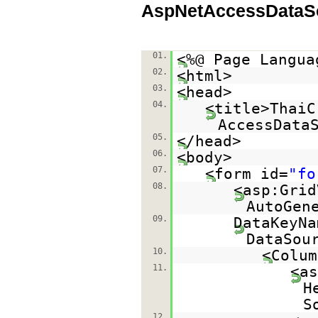
AspNetAccessDataS
01.
<%@ Page Langua
02.
<html>
03.
<head>
04.
<title>ThaiC
AccessData
05.
</head>
06.
<body>
07.
<form id=
"fo
08.
<asp:Grid
AutoGen
09.
DataKeyNa
DataSou
10.
<Colum
11.
<as
H
S
12.