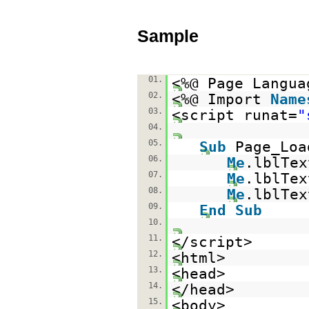
Sample
01.
<%@ Page Langua
02.
<%@ Import
Name
03.
<script runat=
"
04.
05.
Sub
Page_Lo
06.
Me
.lblTe
07.
Me
.lblTe
08.
Me
.lblTe
09.
End
Sub
10.
11.
</script>
12.
<html>
13.
<head>
14.
</head>
15.
<body>