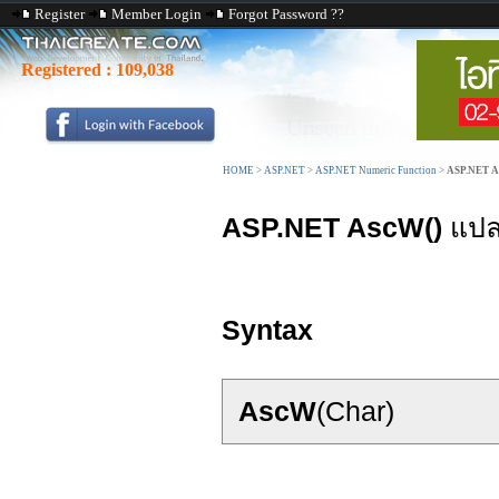
Register
Member Login
Forgot Password ??
Registered :
109,038
HOME
>
ASP.NET
>
ASP.NET Numeric Function
>
ASP.NET A
ASP.NET AscW()
แปลง
Syntax
AscW
(Char)