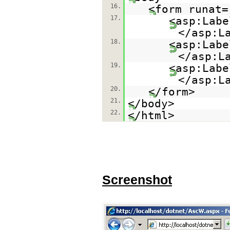
16.
<form runat=
17.
<asp:Labe
</asp:L
18.
<asp:Labe
</asp:L
19.
<asp:Labe
</asp:L
20.
</form>
21.
</body>
22.
</html>
Screenshot