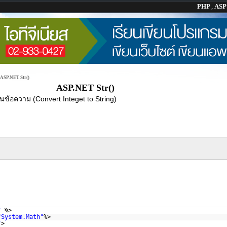
PHP
,
AS
ASP.NET Str()
ASP.NET Str()
นข้อความ (Convert Integet to String)
"
%>
"System.Math"
%>
"
>