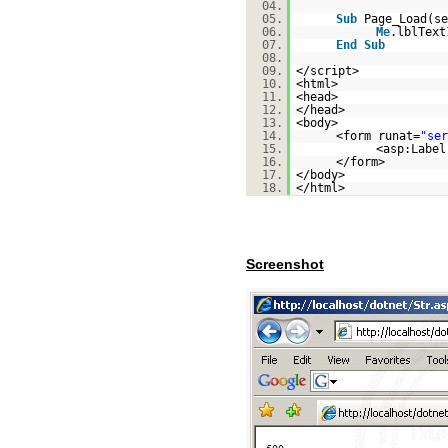
04.
05.
Sub
Page_Load(s
06.
Me
.lblTex
07.
End
Sub
08.
09.
</script>
10.
<html>
11.
<head>
12.
</head>
13.
<body>
14.
<form runat=
"ser
15.
<asp:Label
16.
</form>
17.
</body>
18.
</html>
Screenshot