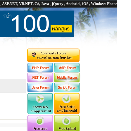
P
,
ASP.NET, VB.NET, C#, Java
,
jQuery , Android , iOS , Windows Phone