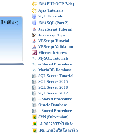
สอน PHP OOP (Vdo)
Ajax Tutorials
SQL Tutorials
ไซต์อื่น ๆ)
สอน SQL (Part 2)
JavaScript Tutorial
Javascript Tips
VBScript Tutorial
VBScript Validation
Microsoft Access
MySQL Tutorials
-- Stored Procedure
MariaDB Database
SQL Server Tutorial
SQL Server 2005
SQL Server 2008
SQL Server 2012
-- Stored Procedure
Oracle Database
-- Stored Procedure
SVN (Subversion)
แนวทางการทำ SEO
ปรับแต่งเว็บให้โหลดเร็ว