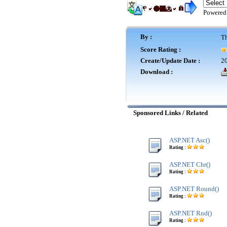
Powered
By :
Th
Score Rating :
Create/Update Date :
20
Download :
Sponsored Links / Related
ASP.NET Asc()
Rating :
ASP.NET Chr()
Rating :
ASP.NET Round()
Rating :
ASP.NET Rnd()
Rating :