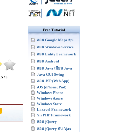
Free Tutorial
สอน Google Maps Api
สอน Windows Service
สอน Entity Framework
สอน Android
สอน Java เขียน Java
Java GUI Swing
.5 / 5
สอน JSP (Web App)
iOS (iPhone,iPad)
Windows Phone
Windows Azure
Windows Store
Laravel Framework
Yii PHP Framework
สอน jQuery
สอน jQuery กับ Ajax