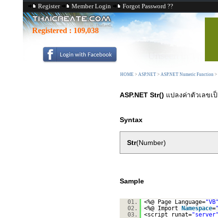
Register
Member Login
Forgot Password ??
Registered :
109,038
HOME
>
ASP.NET
>
ASP.NET Numeric Function
>
ASP.NET Str()
แปลงค่าตัวเลขเป็
Syntax
Str
(Number)
Sample
01.
<%@ Page Language=
"VB
02.
<%@ Import
Namespace
=
03.
<script runat=
"server