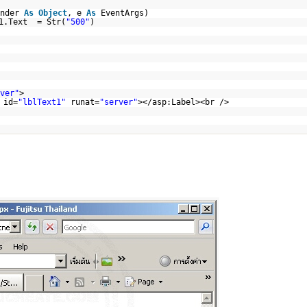
ender
As
Object
, e
As
EventArgs)
t1.Text = Str(
"500"
)
ver"
>
 id=
"lblText1"
runat=
"server"
></asp:Label><br />