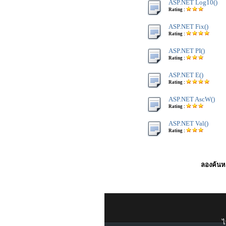
ASP.NET Log10()
Rating :
ASP.NET Fix()
Rating :
ASP.NET PI()
Rating :
ASP.NET E()
Rating :
ASP.NET AscW()
Rating :
ASP.NET Val()
Rating :
ลองค้นหา
ไ