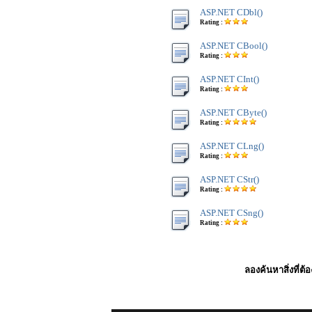
ASP.NET CDbl()
Rating :
ASP.NET CBool()
Rating :
ASP.NET CInt()
Rating :
ASP.NET CByte()
Rating :
ASP.NET CLng()
Rating :
ASP.NET CStr()
Rating :
ASP.NET CSng()
Rating :
ลองค้นหาสิ่งที่ต้