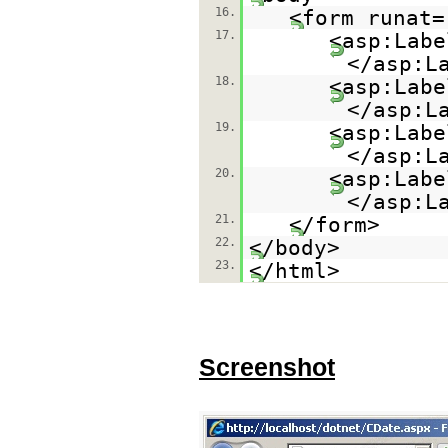
16.
<form runat=
17.
<asp:Labe
</asp:L
18.
<asp:Labe
</asp:L
19.
<asp:Labe
</asp:L
20.
<asp:Labe
</asp:L
21.
</form>
22.
</body>
23.
</html>
Screenshot