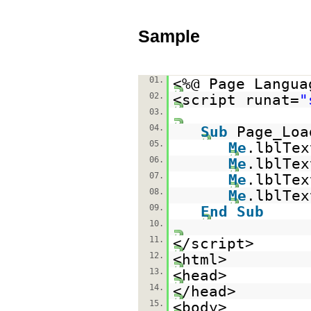
Sample
01.
<%@ Page Langua
02.
<script runat=
"
03.
04.
Sub
Page_Lo
05.
Me
.lblTe
06.
Me
.lblTe
07.
Me
.lblTe
08.
Me
.lblTe
09.
End
Sub
10.
11.
</script>
12.
<html>
13.
<head>
14.
</head>
15.
<body>