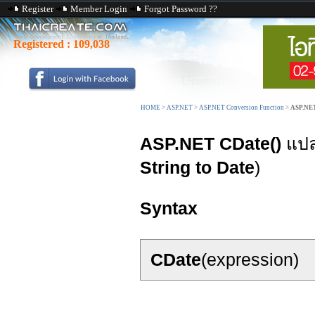
Register
Member Login
Forgot Password ??
Registered :
109,038
HOME
>
ASP.NET
>
ASP.NET Conversion Function
>
ASP.NET
ASP.NET CDate()
แปลง
String to Date
)
Syntax
CDate
(expression)