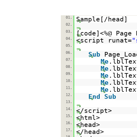
01.
Sample[/head]
02.
03.
[code]<%@ Page 
04.
<script runat=
"
05.
06.
Sub
Page_Lo
07.
Me
.lblTe
08.
Me
.lblTe
09.
Me
.lblTe
10.
Me
.lblTe
11.
Me
.lblTe
12.
End
Sub
13.
14.
</script>
15.
<html>
16.
<head>
17.
</head>