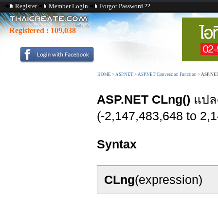
Register
Member Login
Forgot Password ??
Registered :
109,038
HOME
>
ASP.NET
>
ASP.NET Conversion Function
>
ASP.NET
ASP.NET CLng()
แปลง
(-2,147,483,648 to 2,
Syntax
CLng
(expression)