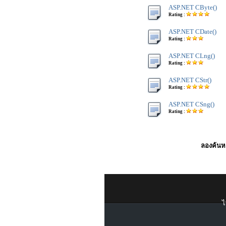
ASP.NET CByte()
Rating :
ASP.NET CDate()
Rating :
ASP.NET CLng()
Rating :
ASP.NET CStr()
Rating :
ASP.NET CSng()
Rating :
ลองค้นหา
ไ