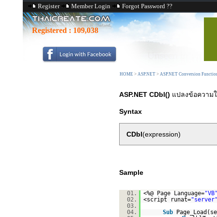
Register
Member Login
Forgot Password ??
Registered :
109,038
HOME
>
ASP.NET
>
ASP.NET Conversion Functio
ASP.NET CDbl()
แปลงข้อความให้
Syntax
CDbl
(expression)
Sample
01.
<%@ Page Language=
"VB
02.
<script runat=
"server
03.
04.
Sub
Page_Load(s