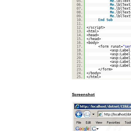
05.
Me
.lblTex
06.
Me
.lblTex
07.
Me
.lblTex
08.
Me
.lblTex
09.
Me
.lblTex
10.
End
Sub
11.
12.
</script>
13.
<html>
14.
<head>
15.
</head>
16.
<body>
17.
<form runat=
"ser
18.
<asp:Label
19.
<asp:Label
20.
<asp:Label
21.
<asp:Label
22.
<asp:Label
23.
</form>
24.
</body>
25.
</html>
Screenshot