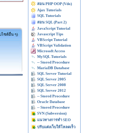
สอน PHP OOP (Vdo)
Ajax Tutorials
SQL Tutorials
สอน SQL (Part 2)
JavaScript Tutorial
Javascript Tips
ไซต์อื่น ๆ)
VBScript Tutorial
VBScript Validation
Microsoft Access
MySQL Tutorials
-- Stored Procedure
MariaDB Database
SQL Server Tutorial
SQL Server 2005
SQL Server 2008
SQL Server 2012
-- Stored Procedure
Oracle Database
-- Stored Procedure
SVN (Subversion)
แนวทางการทำ SEO
ปรับแต่งเว็บให้โหลดเร็ว