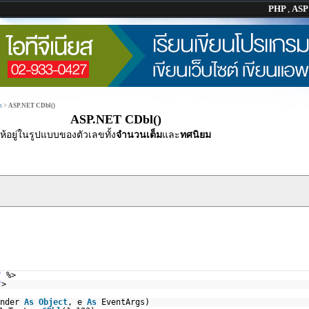
PHP
,
AS
n
>
ASP.NET CDbl()
ASP.NET CDbl()
อยู่ในรูปแบบของตัวเลขทั้ง
จำนวนเต็ม
และ
ทศนิยม
"
%>
"
>
ender
As
Object
, e
As
EventArgs)