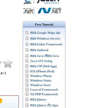
Free Tutorial
สอน Google Maps Api
สอน Windows Service
สอน Entity Framework
สอน Android
สอน Java เขียน Java
Java GUI Swing
สอน JSP (Web App)
iOS (iPhone,iPad)
.8 / 5
Windows Phone
Windows Azure
Windows Store
Laravel Framework
Yii PHP Framework
สอน jQuery
สอน jQuery กับ Ajax