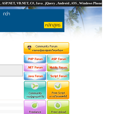
P
,
ASP.NET, VB.NET, C#, Java
,
jQuery , Android , iOS , Windows Phone