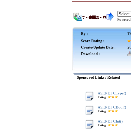
Powered
By :
Th
Score Rating :
Create/Update Date :
20
Download :
Sponsored Links / Related
ASP.NET CType()
Rating :
ASP.NET CBool()
Rating :
ASP.NET CInt()
Rating :