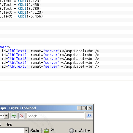
t1.Text =
CDbl
(1.123)
t2.Text =
CDbl
(2.456)
t3.Text =
CDbl
(3.789)
t4.Text =
CDbl
(-4.123)
t5.Text =
CDbl
(-6.456)
ver"
>
 id=
"lblText1"
runat=
"server"
></asp:Label><br />
 id=
"lblText2"
runat=
"server"
></asp:Label><br />
 id=
"lblText3"
runat=
"server"
></asp:Label><br />
 id=
"lblText4"
runat=
"server"
></asp:Label><br />
 id=
"lblText5"
runat=
"server"
></asp:Label><br />