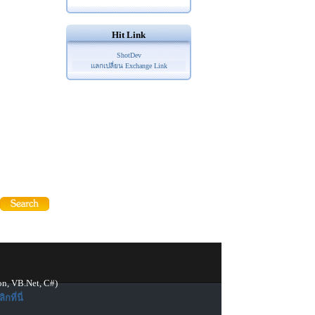
Hit Link
ShotDev
แลกเปลี่ยน Exchange Link
on, VB.Net, C#)
ิกที่นี่