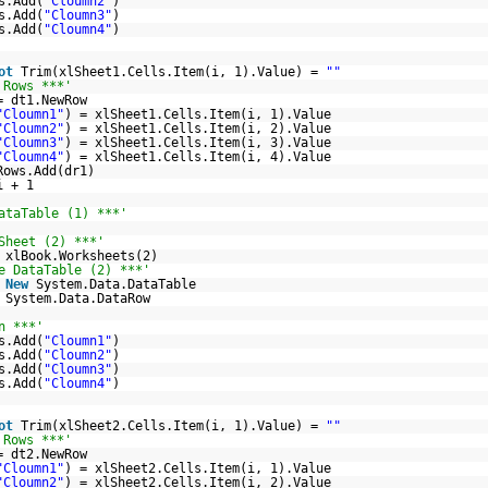
s.Add(
"Cloumn2"
)
s.Add(
"Cloumn3"
)
s.Add(
"Cloumn4"
)
ot
Trim(xlSheet1.Cells.Item(i, 1).Value) =
""
 Rows ***'
= dt1.NewRow
"Cloumn1"
) = xlSheet1.Cells.Item(i, 1).Value
"Cloumn2"
) = xlSheet1.Cells.Item(i, 2).Value
"Cloumn3"
) = xlSheet1.Cells.Item(i, 3).Value
"Cloumn4"
) = xlSheet1.Cells.Item(i, 4).Value
Rows.Add(dr1)
i + 1
ataTable (1) ***'
Sheet (2) ***'
= xlBook.Worksheets(2)
e DataTable (2) ***'
New
System.Data.DataTable
System.Data.DataRow
n ***'
s.Add(
"Cloumn1"
)
s.Add(
"Cloumn2"
)
s.Add(
"Cloumn3"
)
s.Add(
"Cloumn4"
)
ot
Trim(xlSheet2.Cells.Item(i, 1).Value) =
""
 Rows ***'
= dt2.NewRow
"Cloumn1"
) = xlSheet2.Cells.Item(i, 1).Value
"Cloumn2"
) = xlSheet2.Cells.Item(i, 2).Value