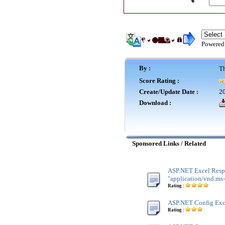
Powered
By :
Th
Score Rating :
Create/Update Date :
20
Download :
Sponsored Links / Related
ASP.NET Excel Resp
"application/vnd.ms-
Rating :
ASP.NET Config Exce
Rating :