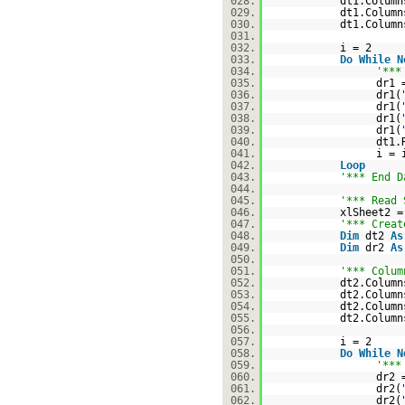
028.
dt1.Column
029.
dt1.Column
030.
dt1.Column
031.
032.
i = 2
033.
Do
While
N
034.
'***
035.
dr1 
036.
dr1(
037.
dr1(
038.
dr1(
039.
dr1(
040.
dt1.
041.
i = 
042.
Loop
043.
'*** End D
044.
045.
'*** Read 
046.
xlSheet2 
047.
'*** Creat
048.
Dim
dt2
As
049.
Dim
dr2
As
050.
051.
'*** Colum
052.
dt2.Column
053.
dt2.Column
054.
dt2.Column
055.
dt2.Column
056.
057.
i = 2
058.
Do
While
N
059.
'***
060.
dr2 
061.
dr2(
062.
dr2(