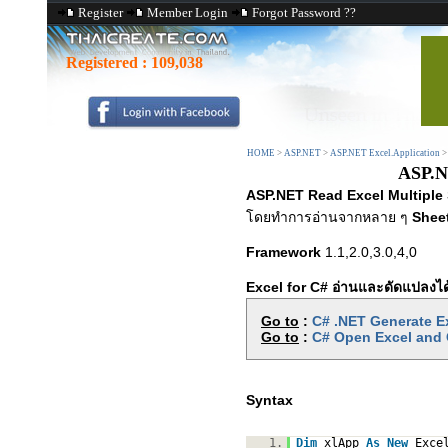
Register
Member Login
Forgot Password ??
Registered :
109,038
HOME
>
ASP.NET
>
ASP.NET Excel.Application
ASP.NE
ASP.NET Read Excel Multiple 
โดยทำการอ่านจากหลาย ๆ
Shee
Framework
1.1,2.0,3.0,4,0
Excel for C# อ่านและดัดแปลงได
Go to
:
C# .NET Generate Ex
Go to
:
C# Open Excel and C
Syntax
1.
Dim
xlApp
As
New
Exce