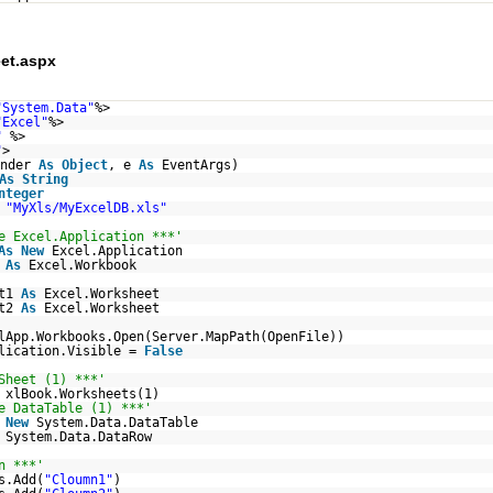
et.aspx
"System.Data"
%>
"Excel"
%>
"
%>
"
>
ender
As
Object
, e
As
EventArgs)
As
String
nteger
=
"MyXls/MyExcelDB.xls"
e Excel.Application ***'
As
New
Excel.Application
k
As
Excel.Workbook
et1
As
Excel.Worksheet
et2
As
Excel.Worksheet
lApp.Workbooks.Open(Server.MapPath(OpenFile))
plication.Visible =
False
Sheet (1) ***'
= xlBook.Worksheets(1)
e DataTable (1) ***'
New
System.Data.DataTable
System.Data.DataRow
n ***'
s.Add(
"Cloumn1"
)