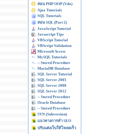
สอน PHP OOP (Vdo)
Ajax Tutorials
SQL Tutorials
สอน SQL (Part 2)
JavaScript Tutorial
Javascript Tips
VBScript Tutorial
VBScript Validation
Microsoft Access
MySQL Tutorials
-- Stored Procedure
MariaDB Database
SQL Server Tutorial
SQL Server 2005
SQL Server 2008
SQL Server 2012
-- Stored Procedure
Oracle Database
-- Stored Procedure
SVN (Subversion)
แนวทางการทำ SEO
ปรับแต่งเว็บให้โหลดเร็ว