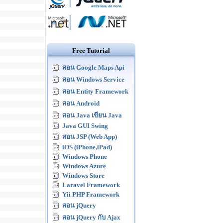
Free Tutorial
สอน Google Maps Api
สอน Windows Service
สอน Entity Framework
สอน Android
สอน Java เขียน Java
Java GUI Swing
สอน JSP (Web App)
iOS (iPhone,iPad)
Windows Phone
Windows Azure
Windows Store
Laravel Framework
Yii PHP Framework
สอน jQuery
สอน jQuery กับ Ajax