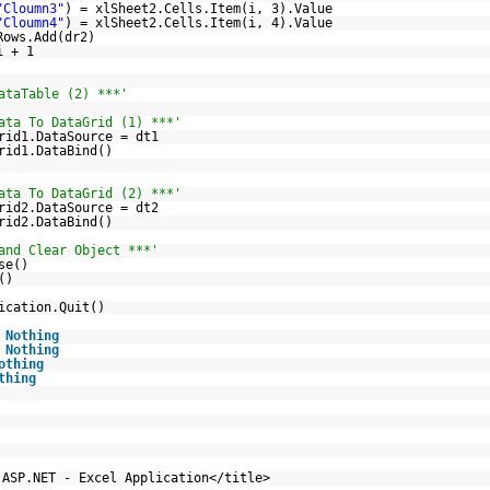
"Cloumn3"
) = xlSheet2.Cells.Item(i, 3).Value
"Cloumn4"
) = xlSheet2.Cells.Item(i, 4).Value
Rows.Add(dr2)
i + 1
ataTable (2) ***'
ata To DataGrid (1) ***'
rid1.DataSource = dt1
rid1.DataBind()
ata To DataGrid (2) ***'
rid2.DataSource = dt2
rid2.DataBind()
and Clear Object ***'
se()
()
ication.Quit()
=
Nothing
=
Nothing
othing
thing
 ASP.NET - Excel Application</title>