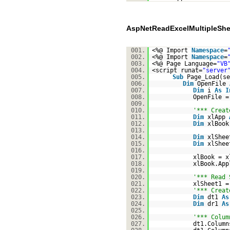
AspNetReadExcelMultipleShe
001.
<%@ Import
Namespace
=
002.
<%@ Import
Namespace
=
003.
<%@ Page Language=
"VB
004.
<script runat=
"server
005.
Sub
Page_Load(s
006.
Dim
OpenFile
007.
Dim
i
As
I
008.
OpenFile 
009.
010.
'*** Creat
011.
Dim
xlApp
012.
Dim
xlBoo
013.
014.
Dim
xlShe
015.
Dim
xlShe
016.
017.
xlBook = x
018.
xlBook.Ap
019.
020.
'*** Read 
021.
xlSheet1 
022.
'*** Creat
023.
Dim
dt1
As
024.
Dim
dr1
As
025.
026.
'*** Colum
027.
dt1.Column