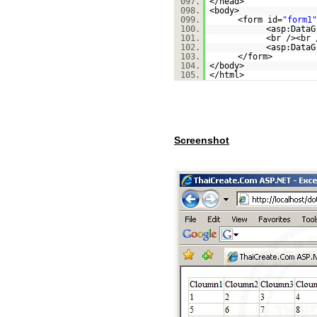
097.
</head>
098.
<body>
099.
<form id=
"form1"
100.
<asp:DataG
101.
<br /><br 
102.
<asp:DataG
103.
</form>
104.
</body>
105.
</html>
Screenshot