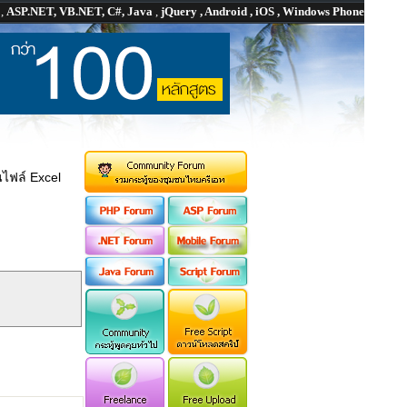
P
,
ASP.NET, VB.NET, C#, Java
,
jQuery , Android , iOS , Windows Phone
ไฟล์ Excel