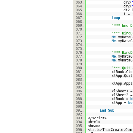
063.
dr2(
064.
dr2(
065.
dt2.
066.
i = 
067.
Loop
068.
069.
'*** End D
070.
071.
'*** BindD
072.
Me
.myDataG
073.
Me
.myDataG
074.
075.
076.
'*** BindD
077.
Me
.myDataG
078.
Me
.myDataG
079.
080.
'*** Quit 
081.
xlBook.Clo
082.
xlApp.Quit
083.
084.
xlApp.Appl
085.
086.
xlSheet1 
087.
xlSheet2 
088.
xlBook =
N
089.
xlApp =
No
090.
091.
End
Sub
092.
093.
</script>
094.
<html>
095.
<head>
096.
<title>ThaiCreate.Com