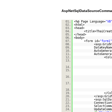
AspNetSqlDataSourceComma
01.
<%@ Page Language=
"VB
02.
<html>
03.
<head>
04.
<title>ThaiCreat
05.
</head>
06.
<body>
07.
<form id=
"form1"
08.
<asp:GridV
09.
DataKeyNam
10.
AutoGenera
11.
AutoGenera
12.
<Col
13.
14.
15.
16.
17.
18.
19.
</Co
20.
</asp:Grid
21.
<asp:SqlDa
22.
Connection
23.
SelectComm
24.
UpdateComm