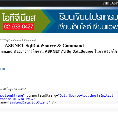
PHP
,
AS
NET SqlDataSource & Command
ASP.NET SqlDataSource & Command
ommand
ตัวอย่างการใช้งาน
ASP.NET กับ SqlDataSource
ในการเรียกใช
|
C#
<configuration>
nectionString"
connectionString=
"Data Source=localhost;Initial
tabase;UID=sa;PWD="
Name=
"System.Data.SqlClient"
/>