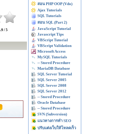
สอน PHP OOP (Vdo)
Ajax Tutorials
SQL Tutorials
สอน SQL (Part 2)
JavaScript Tutorial
.9 / 5
Javascript Tips
VBScript Tutorial
VBScript Validation
Microsoft Access
MySQL Tutorials
-- Stored Procedure
MariaDB Database
SQL Server Tutorial
SQL Server 2005
SQL Server 2008
SQL Server 2012
-- Stored Procedure
Oracle Database
-- Stored Procedure
SVN (Subversion)
แนวทางการทำ SEO
ปรับแต่งเว็บให้โหลดเร็ว