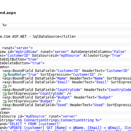
nd.aspx
"
%>
e.Com ASP.NET - SqlDataSource</title>
runat=
"server"
>
iew id=
"myGridView"
runat=
"server"
AutoGenerateColumns=
"False"
es=
"CustomerID"
DataSourceid=
"myDSource"
AllowSorting=
"True"
teEditButton=
"true"
teDeleteButton=
"true"
>
umns>
<asp:BoundField DataField=
"CustomerID"
HeaderText=
"CustomerID"
ReadOnly
=
"True"
SortExpression=
"CustomerID"
/>
<asp:BoundField DataField=
"Name"
HeaderText=
"Name"
SortExpress
<asp:BoundField DataField=
"Email"
HeaderText=
"Email"
SortExpre
/>
<asp:BoundField DataField=
"CountryCode"
HeaderText=
"CountryCod
SortExpression=
"CountryCode"
/>
<asp:BoundField DataField=
"Budget"
HeaderText=
"Budget"
SortExpression=
"Budget"
/>
<asp:BoundField DataField=
"Used"
HeaderText=
"Used"
SortExpress
lumns>
View>
taSource id=
"myDSource"
runat=
"server"
String=
"<%$ ConnectionStrings:ConnectionString %>"
and=
"SELECT * FROM [customer]"
and=
"UPDATE [customer] SET [Name] = @Name, [Email] = @Email, [Co