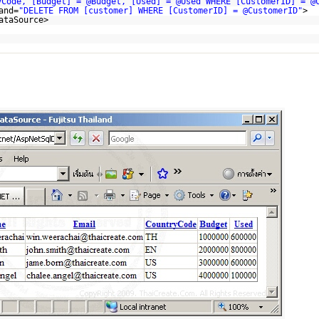
yCode, [Budget] = @Budget, [Used] = @Used WHERE [CustomerID] = @
and=
"DELETE FROM [customer] WHERE [CustomerID] = @CustomerID"
>
ataSource>