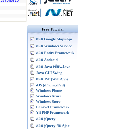
CustomerID"
Free Tutorial
สอน Google Maps Api
สอน Windows Service
สอน Entity Framework
สอน Android
สอน Java เขียน Java
Java GUI Swing
สอน JSP (Web App)
iOS (iPhone,iPad)
Windows Phone
Windows Azure
Windows Store
Laravel Framework
Yii PHP Framework
สอน jQuery
สอน jQuery กับ Ajax