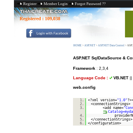
Register
Member Login
Forgot Password ??
Registered :
109,038
HOME
>
ASP.NET
>
ASP.NET Data Control
>
ASP.
ASP.NET SqlDataSource & C
Framework
: 2,3,4
Language Code :
VB.NET
|
web.config
1.
<?xml version=
"1.0"
?>
2.
<connectionStrings>
3.
<add name=
"Con
Catalog=myda
4.
provider
5.
</connectionStrings>
6.
</configuration>