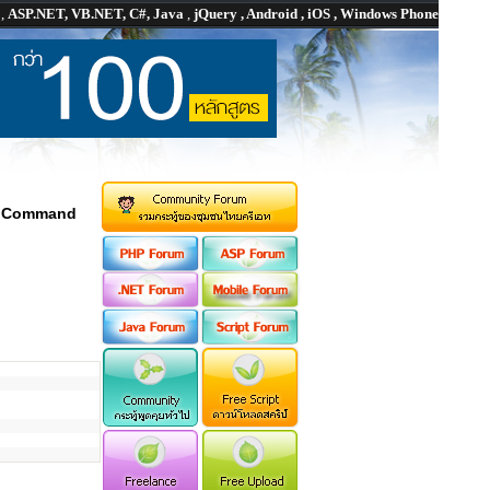
P
,
ASP.NET, VB.NET, C#, Java
,
jQuery , Android , iOS , Windows Phone
้
Command