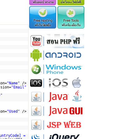
ion=
"Name"
/>
ssion=
"Email"
e"
ion=
"Used"
/>
untryCode] =