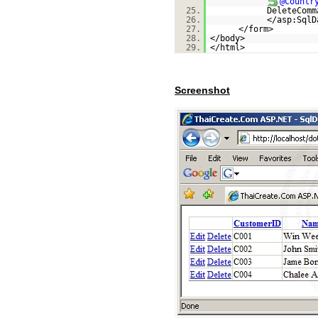
@Countr
25.
DeleteComm
26.
</asp:SqlD
27.
</form>
28.
</body>
29.
</html>
Screenshot