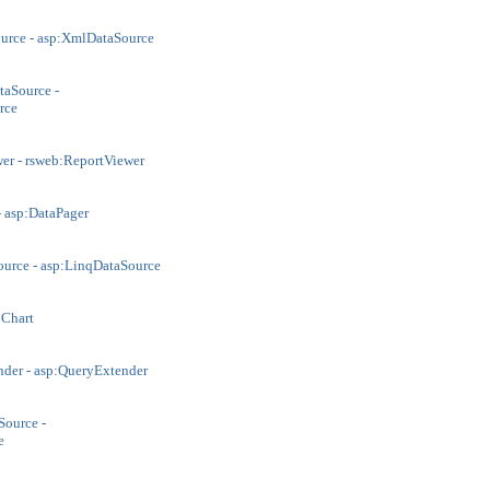
rce - asp:XmlDataSource
aSource -
rce
r - rsweb:ReportViewer
 asp:DataPager
urce - asp:LinqDataSource
:Chart
der - asp:QueryExtender
ource -
e