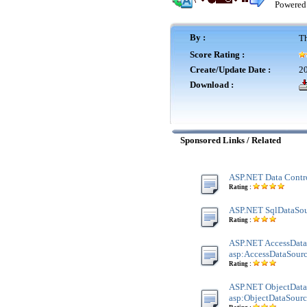
Powered
By :
Th
Score Rating :
Create/Update Date :
20
Download :
Sponsored Links / Related
ASP.NET Data Contr
Rating :
ASP.NET SqlDataSour
Rating :
ASP.NET AccessData
asp:AccessDataSour
Rating :
ASP.NET ObjectData
asp:ObjectDataSourc