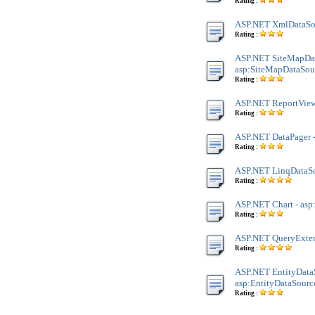
Rating :
ASP.NET XmlDataSou
Rating :
ASP.NET SiteMapDat
asp:SiteMapDataSou
Rating :
ASP.NET ReportViewe
Rating :
ASP.NET DataPager -
Rating :
ASP.NET LinqDataSo
Rating :
ASP.NET Chart - asp
Rating :
ASP.NET QueryExten
Rating :
ASP.NET EntityDataS
asp:EntityDataSourc
Rating :