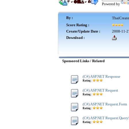
Powered by
By :
ThaiCreat
Score Rating :
Create/Update Date :
2008-11-2
Download :
Sponsored Links / Related
(C#) ASP.NET Response
Rating :
(C#) ASP.NET Request
Rating :
(C#) ASP.NET Request.Form
Rating :
(C#) ASP.NET Request.Query
Rating :