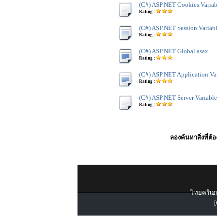
(C#) ASP.NET Cookies Variab
Rating :
(C#) ASP.NET Session Variab
Rating :
(C#) ASP.NET Global.asax
Rating :
(C#) ASP.NET Application Va
Rating :
(C#) ASP.NET Server Variable
Rating :
ลองค้นหาสิ่งที่ต้
ไทยครีเอท
[