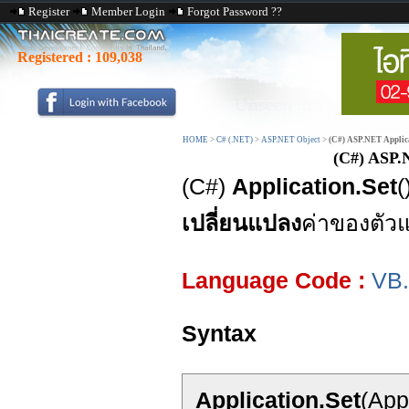
Register
Member Login
Forgot Password ??
Registered :
109,038
HOME
>
C# (.NET)
>
ASP.NET Object
>
(C#) ASP.NET Applicat
(C#) ASP.N
(C#)
Application.Set
(
เปลี่ยนแปลง
ค่าของตัวแ
Language Code :
VB
Syntax
Application.Set
(App