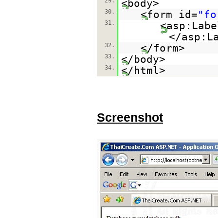
29.
<body>
30.
<form id=
"fo
31.
<asp:Labe
</asp:L
32.
</form>
33.
</body>
34.
</html>
Screenshot