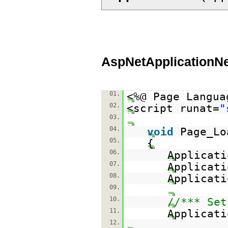
AspNetApplicationN
01.
<%@ Page Langua
02.
<script runat=
"
03.
04.
void
Page_Lo
05.
{
06.
Applicati
07.
Applicati
08.
Applicati
09.
10.
//*** Set
11.
Applicati
12.