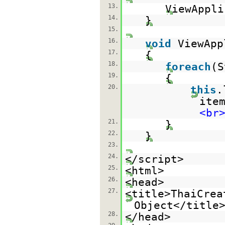
13.
ViewAppli
14.
}
15.
16.
void
ViewApp
17.
{
18.
foreach
(S
19.
{
20.
this
.
ite
<br
21.
}
22.
}
23.
24.
</script>
25.
<html>
26.
<head>
27.
<title>ThaiCrea
Object</title
28.
</head>