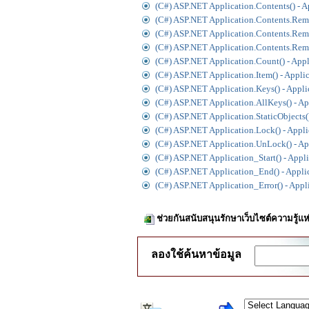
(C#) ASP.NET Application.Contents() - A
(C#) ASP.NET Application.Contents.Remo
(C#) ASP.NET Application.Contents.Remo
(C#) ASP.NET Application.Contents.Remo
(C#) ASP.NET Application.Count() - Appl
(C#) ASP.NET Application.Item() - Appli
(C#) ASP.NET Application.Keys() - Appli
(C#) ASP.NET Application.AllKeys() - Ap
(C#) ASP.NET Application.StaticObjects()
(C#) ASP.NET Application.Lock() - Appli
(C#) ASP.NET Application.UnLock() - Ap
(C#) ASP.NET Application_Start() - Appl
(C#) ASP.NET Application_End() - Appli
(C#) ASP.NET Application_Error() - Appl
ช่วยกันสนับสนุนรักษาเว็บไซต์ความรู้แห
ลองใช้ค้นหาข้อมูล