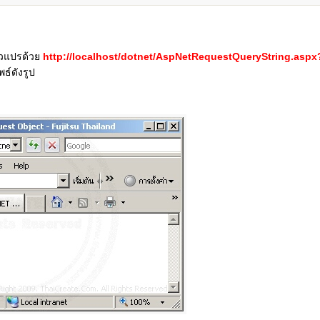
ัวแปรด้วย
http://localhost/dotnet/AspNetRequestQueryString.aspx
ธ์ดังรูป