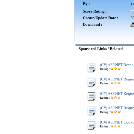
By :
Th
Score Rating :
Create/Update Date :
20
Download :
Sponsored Links / Related
(C#) ASP.NET Respo
Rating :
(C#) ASP.NET Reque
Rating :
(C#) ASP.NET Reque
Rating :
(C#) ASP.NET Reques
Rating :
(C#) ASP.NET Cookie
Rating :