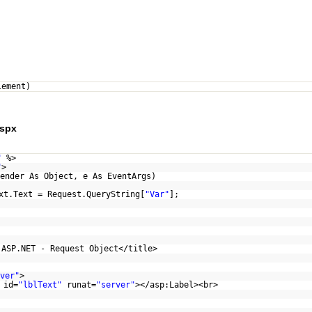
lement)
aspx
"
%>
"
>
ender As Object, e As EventArgs)
xt.Text = Request.QueryString[
"Var"
];
 ASP.NET - Request Object</title>
ver"
>
 id=
"lblText"
runat=
"server"
></asp:Label><br>