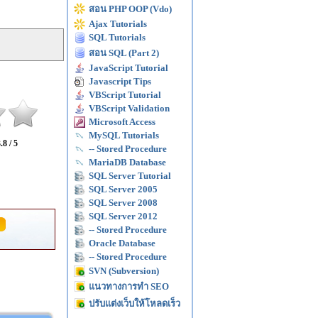
สอน PHP OOP (Vdo)
Ajax Tutorials
SQL Tutorials
สอน SQL (Part 2)
JavaScript Tutorial
Javascript Tips
VBScript Tutorial
VBScript Validation
Microsoft Access
MySQL Tutorials
.8 / 5
-- Stored Procedure
MariaDB Database
SQL Server Tutorial
SQL Server 2005
SQL Server 2008
SQL Server 2012
-- Stored Procedure
Oracle Database
-- Stored Procedure
SVN (Subversion)
แนวทางการทำ SEO
ปรับแต่งเว็บให้โหลดเร็ว