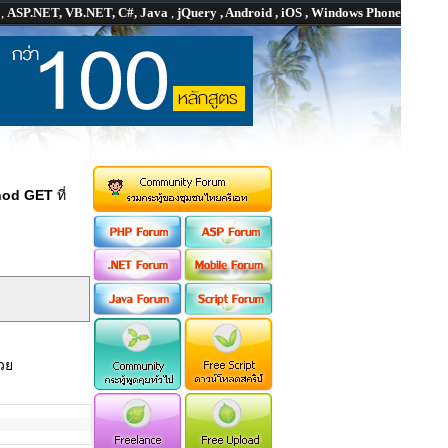
P
,
ASP.NET, VB.NET, C#, Java
,
jQuery , Android , iOS , Windows Phone
hod GET
ที่
วย