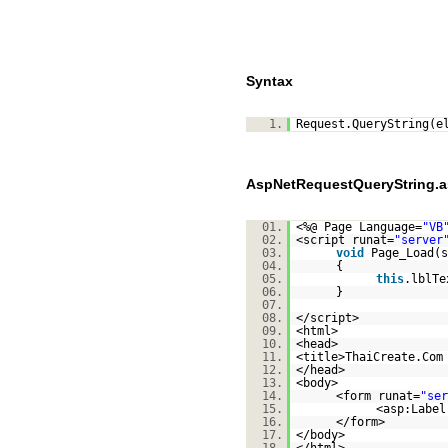
Syntax
1.
Request.QueryString(e
AspNetRequestQueryString.
01.
<%@ Page Language=
"VB
02.
<script runat=
"server
03.
void
Page_Load(s
04.
{
05.
this
.lblTe
06.
}
07.
08.
</script>
09.
<html>
10.
<head>
11.
<title>ThaiCreate.Com
12.
</head>
13.
<body>
14.
<form runat=
"ser
15.
<asp:Label
16.
</form>
17.
</body>