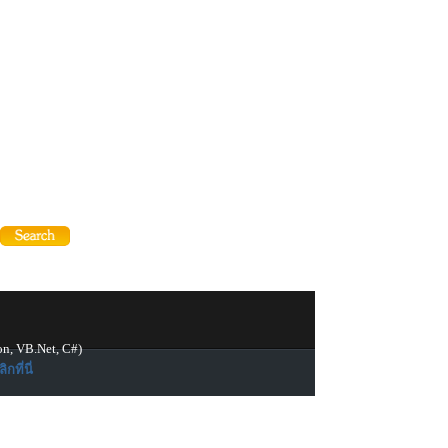
on, VB.Net, C#)
ิกที่นี่