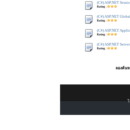
(C#) ASP.NET Sessio
Rating :
(C#) ASP.NET Global
Rating :
(C#) ASP.NET Applic
Rating :
(C#) ASP.NET Server
Rating :
ลองค้นหา
ไ