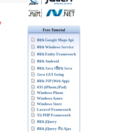
?
Free Tutorial
สอน Google Maps Api
สอน Windows Service
สอน Entity Framework
สอน Android
สอน Java เขียน Java
Java GUI Swing
สอน JSP (Web App)
iOS (iPhone,iPad)
Windows Phone
Windows Azure
Windows Store
Laravel Framework
Yii PHP Framework
สอน jQuery
สอน jQuery กับ Ajax