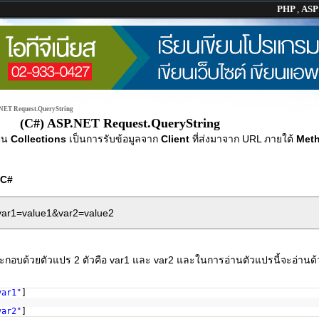
PHP
,
AS
NET Request.QueryString
(C#) ASP.NET Request.QueryString
็น
Collections
เป็นการรับข้อมูลจาก
Client
ที่ส่งมาจาก URL ภายใต้
Met
C#
?var1=value1&var2=value2
ระกอบด้วยตัวแปร 2 ตัวคือ var1 และ var2 และในการอ่านตัวแปรนี้จะอ่านด้
var1"
]
var2"
]