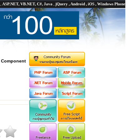
P
,
ASP.NET, VB.NET, C#, Java
,
jQuery , Android , iOS , Windows Phone
ง
Component