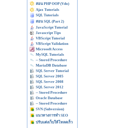
สอน PHP OOP (Vdo)
Ajax Tutorials
SQL Tutorials
สอน SQL (Part 2)
JavaScript Tutorial
Javascript Tips
VBScript Tutorial
VBScript Validation
Microsoft Access
MySQL Tutorials
-- Stored Procedure
MariaDB Database
SQL Server Tutorial
SQL Server 2005
SQL Server 2008
SQL Server 2012
-- Stored Procedure
Oracle Database
-- Stored Procedure
SVN (Subversion)
แนวทางการทำ SEO
ปรับแต่งเว็บให้โหลดเร็ว