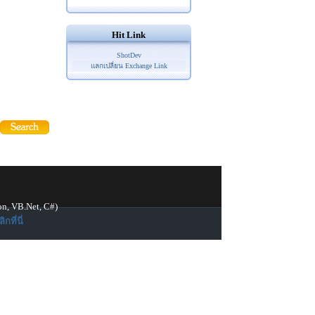
Hit Link
ShotDev
แลกเปลี่ยน Exchange Link
on, VB.Net, C#)
ิกที่นี่