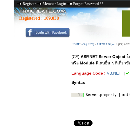
Register
Member Login
Forgot Password ??
Registered :
109,038
HOME
>
C# (.NET)
>
ASP.NET Object
>
(C#) ASP.
(C#)
ASP.NET Server Object
ใ
หรือ
Module
พิเศษอื่น ๆ ที่เกี่
Language Code :
VB.NET
||
Syntax
1.
Server.property | met