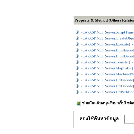
Property & Method (Others Relate
(C#) ASP.NET Server.ScriptTimeo
(C#) ASP.NET Server.CreateObjec
(C#) ASP.NET Server.Execute() -
(C#) ASP.NET Server.HtmlEncode
(C#) ASP.NET Server.HtmlDecode
(C#) ASP.NET Server.Transfer() -
(C#) ASP.NET Server.MapPath() -
(C#) ASP.NET Server.MachineNam
(C#) ASP.NET Server.UrlEncode()
(C#) ASP.NET Server.UrlDecode()
(C#) ASP.NET Server.UrlPathEnco
ช่วยกันสนับสนุนรักษาเว็บไซต์ค
ลองใช้ค้นหาข้อมูล