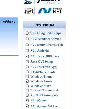
ไซต์อื่น ๆ)
Free Tutorial
สอน Google Maps Api
สอน Windows Service
สอน Entity Framework
สอน Android
สอน Java เขียน Java
Java GUI Swing
สอน JSP (Web App)
iOS (iPhone,iPad)
Windows Phone
Windows Azure
Windows Store
Laravel Framework
Yii PHP Framework
สอน jQuery
สอน jQuery กับ Ajax