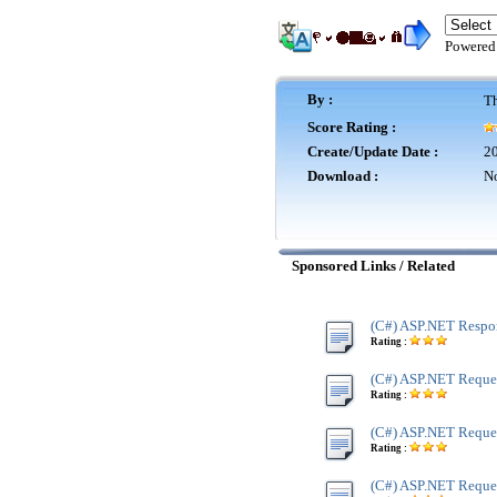
Powered
By :
Th
Score Rating :
Create/Update Date :
20
Download :
No
Sponsored Links / Related
(C#) ASP.NET Respo
Rating :
(C#) ASP.NET Reque
Rating :
(C#) ASP.NET Reque
Rating :
(C#) ASP.NET Reques