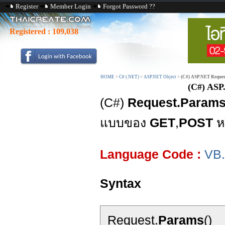
Register
Member Login
Forgot Password ??
Registered :
109,038
HOME
>
C# (.NET)
>
ASP.NET Object
>
(C#) ASP.NET Request
(C#) ASP
(C#)
Request.Params
แบบของ
GET
,
POST
หร
Language Code :
VB
Syntax
Request.
Params
()