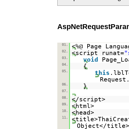
AspNetRequestPara
01.
<%@ Page Langua
02.
<script runat=
"
03.
void
Page_Lo
04.
{
05.
this
.lblT
Request
06.
}
07.
08.
</script>
09.
<html>
10.
<head>
11.
<title>ThaiCrea
Object</title