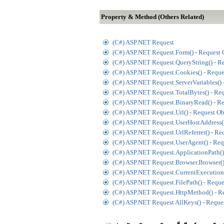
Property & Method (Others Related)
(C#) ASP.NET Request
(C#) ASP.NET Request.Form() - Request 
(C#) ASP.NET Request.QueryString() - R
(C#) ASP.NET Request.Cookies() - Reque
(C#) ASP.NET Request.ServerVariables() 
(C#) ASP.NET Request.TotalBytes() - Re
(C#) ASP.NET Request.BinaryRead() - Re
(C#) ASP.NET Request.Url() - Request Ob
(C#) ASP.NET Request.UserHostAddress()
(C#) ASP.NET Request.UrlReferrer() - Re
(C#) ASP.NET Request.UserAgent() - Req
(C#) ASP.NET Request.ApplicationPath()
(C#) ASP.NET Request.Browser.Browser()
(C#) ASP.NET Request.CurrentExecutionF
(C#) ASP.NET Request.FilePath() - Reque
(C#) ASP.NET Request.HttpMethod() - R
(C#) ASP.NET Request AllKeys() - Reque