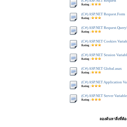
(C#) ASP.NET Request
Rating :
(C#) ASP.NET Request.Form
Rating :
(C#) ASP.NET Request.Query
Rating :
(C#) ASP.NET Cookies Variab
Rating :
(C#) ASP.NET Session Variab
Rating :
(C#) ASP.NET Global.asax
Rating :
(C#) ASP.NET Application Va
Rating :
(C#) ASP.NET Server Variable
Rating :
ลองค้นหาสิ่งที่ต้