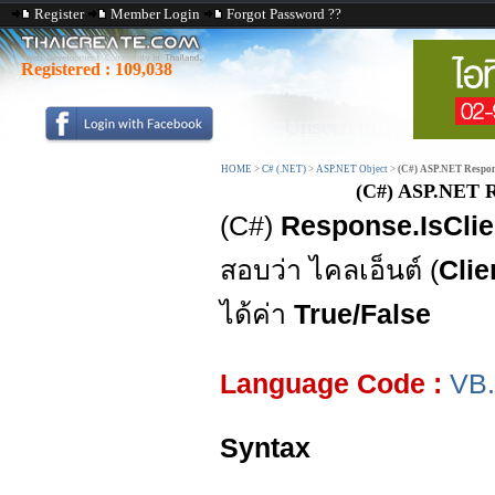
Register
Member Login
Forgot Password ??
Registered :
109,038
HOME
>
C# (.NET)
>
ASP.NET Object
>
(C#) ASP.NET Respons
(C#) ASP.NET Re
(C#)
Response.IsClie
สอบว่า ไคลเอ็นต์ (
Clie
ได้ค่า
True/False
Language Code :
VB
Syntax