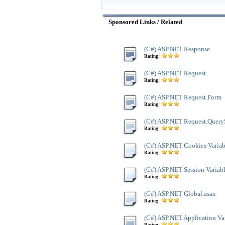
Sponsored Links / Related
(C#) ASP.NET Response
Rating :
(C#) ASP.NET Request
Rating :
(C#) ASP.NET Request.Form
Rating :
(C#) ASP.NET Request.Query
Rating :
(C#) ASP.NET Cookies Variab
Rating :
(C#) ASP.NET Session Variab
Rating :
(C#) ASP.NET Global.asax
Rating :
(C#) ASP.NET Application Va