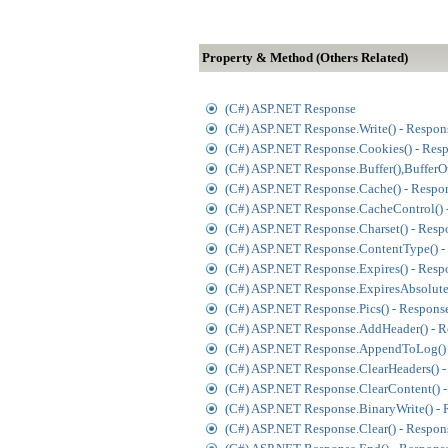
Property & Method (Others Related)
(C#) ASP.NET Response
(C#) ASP.NET Response.Write() - Respon
(C#) ASP.NET Response.Cookies() - Res
(C#) ASP.NET Response.Buffer(),BufferOu
(C#) ASP.NET Response.Cache() - Respo
(C#) ASP.NET Response.CacheControl() 
(C#) ASP.NET Response.Charset() - Resp
(C#) ASP.NET Response.ContentType() -
(C#) ASP.NET Response.Expires() - Resp
(C#) ASP.NET Response.ExpiresAbsolute(
(C#) ASP.NET Response.Pics() - Respons
(C#) ASP.NET Response.AddHeader() - R
(C#) ASP.NET Response.AppendToLog() 
(C#) ASP.NET Response.ClearHeaders() -
(C#) ASP.NET Response.ClearContent() -
(C#) ASP.NET Response.BinaryWrite() - 
(C#) ASP.NET Response.Clear() - Respon