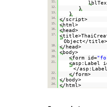
11.
lblTe
12.
13.
}
14.
</script>
15.
<html>
16.
<head>
17.
<title>ThaiCrea
Object</title
18.
</head>
19.
<body>
20.
<form id=
"fo
21.
<asp:Label i
</asp:Labe
22.
</form>
23.
</body>
24.
</html>