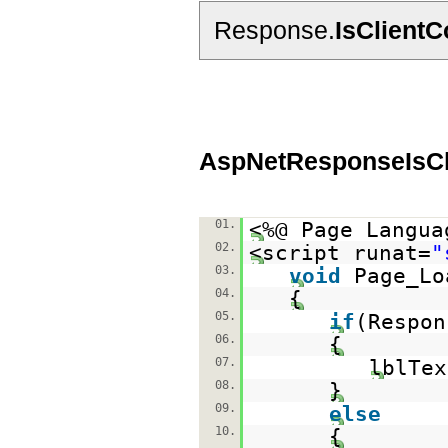
Response.
IsClient
AspNetResponseIsCl
01.
<%@ Page Langua
02.
<script runat=
"
03.
void
Page_Lo
04.
{
05.
if
(Respo
06.
{
07.
lblTe
08.
}
09.
else
10.
{