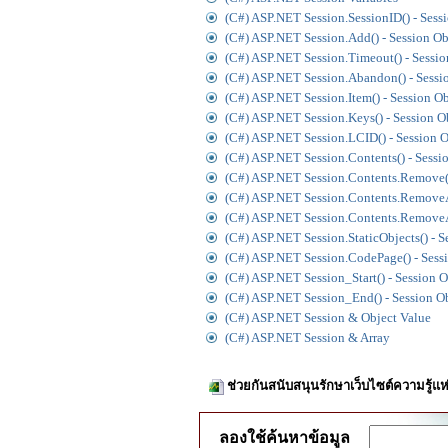
(C#) ASP.NET Session.SessionID() - Sess
(C#) ASP.NET Session.Add() - Session Ob
(C#) ASP.NET Session.Timeout() - Sessio
(C#) ASP.NET Session.Abandon() - Sessi
(C#) ASP.NET Session.Item() - Session Ob
(C#) ASP.NET Session.Keys() - Session O
(C#) ASP.NET Session.LCID() - Session O
(C#) ASP.NET Session.Contents() - Sessi
(C#) ASP.NET Session.Contents.Remove()
(C#) ASP.NET Session.Contents.RemoveAt
(C#) ASP.NET Session.Contents.RemoveAl
(C#) ASP.NET Session.StaticObjects() - S
(C#) ASP.NET Session.CodePage() - Sess
(C#) ASP.NET Session_Start() - Session O
(C#) ASP.NET Session_End() - Session O
(C#) ASP.NET Session & Object Value
(C#) ASP.NET Session & Array
ช่วยกันสนับสนุนรักษาเว็บไซต์ความรู้แห
ลองใช้ค้นหาข้อมูล