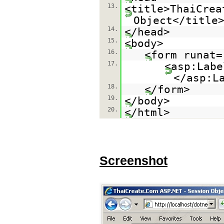
13.
<title>ThaiCrea
Object</title
14.
</head>
15.
<body>
16.
<form runat=
17.
<asp:Labe
</asp:L
18.
</form>
19.
</body>
20.
</html>
Screenshot