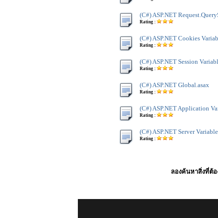
(C#) ASP.NET Request.Query
Rating :
(C#) ASP.NET Cookies Variab
Rating :
(C#) ASP.NET Session Variab
Rating :
(C#) ASP.NET Global.asax
Rating :
(C#) ASP.NET Application Va
Rating :
(C#) ASP.NET Server Variable
Rating :
ลองค้นหาสิ่งที่ต้