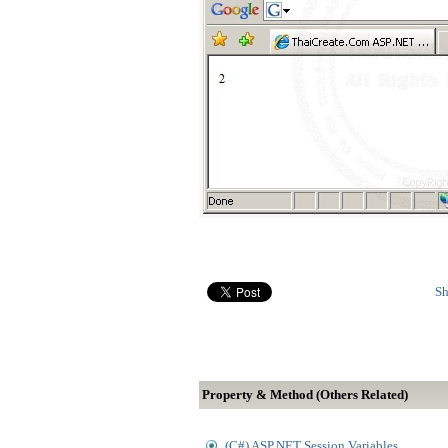
Sh
Property & Method (Others Related)
(C#) ASP.NET Session Variables