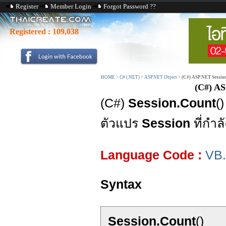
Register
Member Login
Forgot Password ??
Registered :
109,038
HOME
>
C# (.NET)
>
ASP.NET Object
>
(C#) ASP.NET Session.
(C#) AS
(C#)
Session.Count
(
ตัวแปร
Session
ที่กำลั
Language Code :
VB
Syntax
Session.Count
()