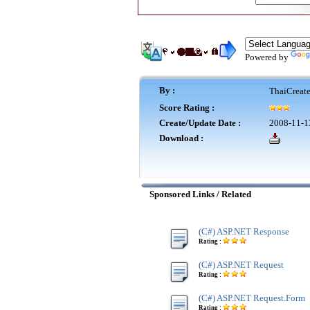
Powered by
By :
ThaiCreat
Score Rating :
Create/Update Date :
2008-11-1
Download :
Sponsored Links / Related
(C#) ASP.NET Response
Rating :
(C#) ASP.NET Request
Rating :
(C#) ASP.NET Request.Form
Rating :