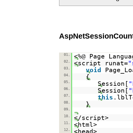
AspNetSessionCount
01.
<%@ Page Langua
02.
<script runat=
"
03.
void
Page_Lo
04.
{
05.
Session[
"
06.
Session[
"
07.
this
.lblT
08.
}
09.
10.
</script>
11.
<html>
12.
<head>