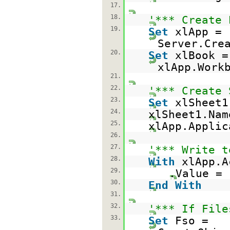
17.
18.
'*** Create 
19.
Set
xlApp =
Server.Cre
20.
Set
xlBook =
xlApp.Work
21.
22.
'*** Create 
23.
Set
xlSheet1
24.
xlSheet1.Na
25.
xlApp.Appli
26.
27.
'*** Write t
28.
With
xlApp.A
29.
.Value =
30.
End
With
31.
32.
'*** If File
33.
Set
Fso =