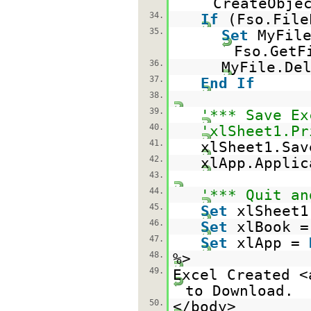
CreateObje
34.
If
(Fso.File
35.
Set
MyFil
Fso.GetF
36.
MyFile.De
37.
End
If
38.
39.
'*** Save Ex
40.
'xlSheet1.Pr
41.
xlSheet1.Sav
42.
xlApp.Applic
43.
44.
'*** Quit an
45.
Set
xlSheet
46.
Set
xlBook 
47.
Set
xlApp =
48.
%>
49.
Excel Created <
to Download.
50.
</body>