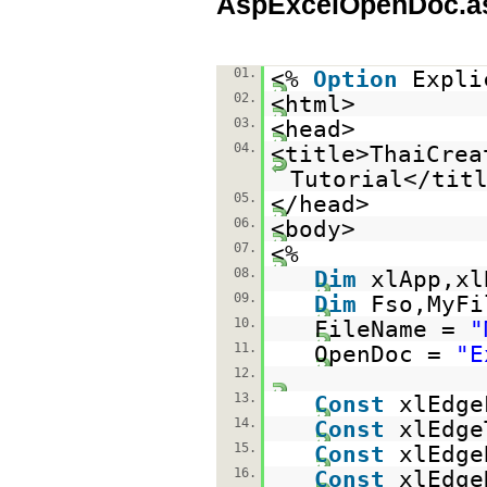
AspExcelOpenDoc.a
01.
<%
Option
Expli
02.
<html>
03.
<head>
04.
<title>ThaiCrea
Tutorial</tit
05.
</head>
06.
<body>
07.
<%
08.
Dim
xlApp,xl
09.
Dim
Fso,MyFi
10.
FileName =
"
11.
OpenDoc =
"E
12.
13.
Const
xlEdge
14.
Const
xlEdge
15.
Const
xlEdge
16.
Const
xlEdge