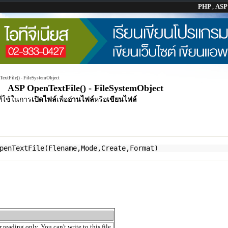
PHP
,
AS
extFile() - FileSystemObject
ASP OpenTextFile() - FileSystemObject
ี่ใช้ในการ
เปิดไฟล์
เพื่อ
อ่านไฟล์
หรือ
เขียนไฟล์
penTextFile(Flename,Mode,Create,Format)
r reading only. You can't write to this file.