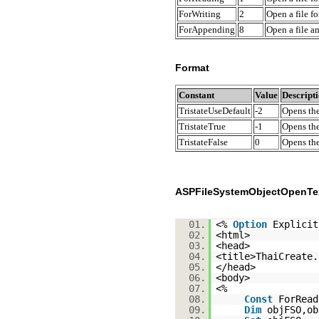
ForWriting
2
Open a file fo
ForAppending
8
Open a file an
Format
Constant
Value
Descript
TristateUseDefault
-2
Opens the
TristateTrue
-1
Opens the
TristateFalse
0
Opens the
ASPFileSystemObjectOpenTex
01.
<%
Option
Explicit
02.
<html>
03.
<head>
04.
<title>ThaiCreate
05.
</head>
06.
<body>
07.
<%
08.
Const
ForRead
09.
Dim
objFSO,ob