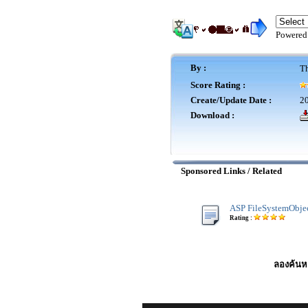
Powered
By :
Th
Score Rating :
Create/Update Date :
20
Download :
Sponsored Links / Related
ASP FileSystemObjec
Rating :
ลองค้นหา