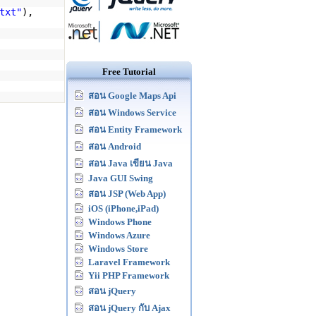
txt"
),
Free Tutorial
สอน Google Maps Api
สอน Windows Service
สอน Entity Framework
สอน Android
สอน Java เขียน Java
Java GUI Swing
สอน JSP (Web App)
iOS (iPhone,iPad)
Windows Phone
Windows Azure
Windows Store
Laravel Framework
Yii PHP Framework
สอน jQuery
สอน jQuery กับ Ajax