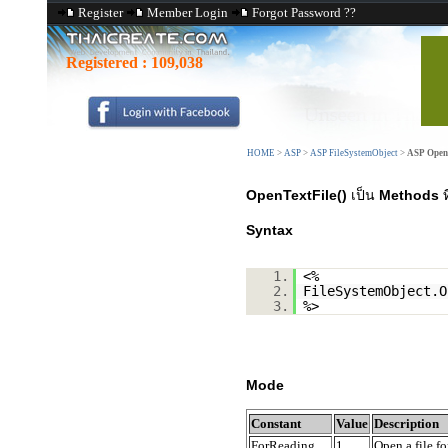
Register
Member Login
Forgot Password ??
Registered :
109,038
HOME
>
ASP
>
ASP FileSystemObject
>
ASP OpenT
OpenTextFile()
เป็น
Methods
ท
Syntax
1.
<%
2.
FileSystemObject.O
3.
%>
Mode
Constant
Value
Description
ForReading
1
Open a file fo