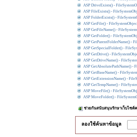
ASP DriveExists() - FileSystemO
ASP FileExists() - FileSystemOb
ASP FolderExists() - FileSystem
ASP GetFile() - FileSystemObjec
ASP GetFileName() - FileSystem
ASP GetFolder() - FileSystemOb
ASP GetParentFolderName() - F
ASP GetSpecialFolder() - FileS
ASP GetDrive() - FileSystemObj
ASP GetDriveName() - FileSyst
ASP GetAbsolutePathName() - F
ASP GetBaseName() - FileSyste
ASP GetExtensionName() - File
ASP GetTempName() - FileSyst
ASP MoveFile() - FileSystemObj
ASP MoveFolder() - FileSystem
ช่วยกันสนับสนุนรักษาเว็บไซต์ค
ลองใช้ค้นหาข้อมูล