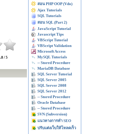
สอน PHP OOP (Vdo)
Ajax Tutorials
SQL Tutorials
สอน SQL (Part 2)
JavaScript Tutorial
Javascript Tips
VBScript Tutorial
VBScript Validation
Microsoft Access
MySQL Tutorials
.8 / 5
-- Stored Procedure
MariaDB Database
SQL Server Tutorial
SQL Server 2005
SQL Server 2008
SQL Server 2012
-- Stored Procedure
Oracle Database
-- Stored Procedure
SVN (Subversion)
แนวทางการทำ SEO
ปรับแต่งเว็บให้โหลดเร็ว