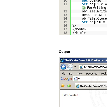
10.
Set
objFSO = 
11.
Set
objFile =
ForWritin
12.
objFile.Writ
13.
Response.writ
14.
objFile.Close
15.
Set
objFSO =
16.
%>
17.
</body>
18.
</html>
Output