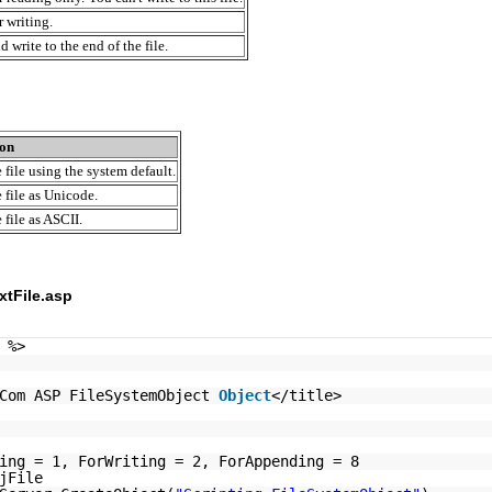
r writing.
d write to the end of the file.
ion
 file using the system default.
 file as Unicode.
 file as ASCII.
tFile.asp
 %>
.Com ASP FileSystemObject
Object
</title>
ing = 1, ForWriting = 2, ForAppending = 8
jFile