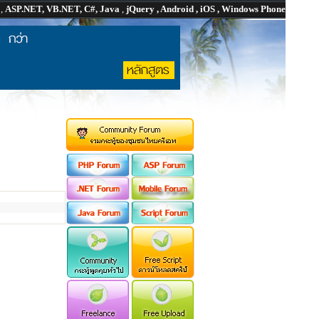
P
,
ASP.NET, VB.NET, C#, Java
,
jQuery , Android , iOS , Windows Phone