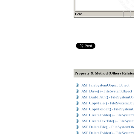
Property & Method (Others Relate
ASP FileSystemObject Object
ASP Drive() - FileSystemObject
ASP BuildPath() - FileSystemOb
ASP CopyFile() - FileSystemObj
ASP CopyFolder() - FileSystemO
ASP CreateFolder() - FileSystem
ASP CreateTextFile() - FileSyst
ASP DeleteFile() - FileSystemOb
ASP DeleteFolder() - FileSystem