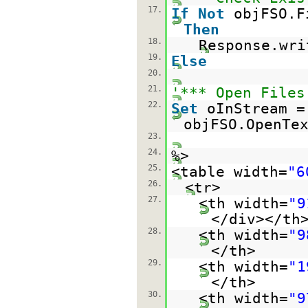
17.
If
Not
objFSO.F
Then
18.
Response.wri
19.
Else
20.
21.
'*** Open Files
22.
Set
oInStream =
objFSO.OpenTe
23.
24.
%>
25.
<table width=
"6
26.
<tr>
27.
<th width=
"9
</div></th
28.
<th width=
"9
</th>
29.
<th width=
"1
</th>
30.
<th width=
"9