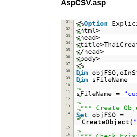
AspCSV.asp
01.
<%
Option
Explic
02.
<html>
03.
<head>
04.
<title>ThaiCre
05.
</head>
06.
<body>
07.
<%
08.
Dim
objFSO,oInS
09.
Dim
sFileName
10.
11.
sFileName =
"cu
12.
13.
'*** Create Obj
14.
Set
objFSO =
CreateObject(
15.
16.
'*** Check Exis