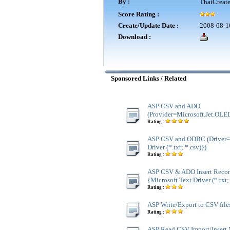
By :
ThaiCreat
Score Rating :
Create/Update Date :
2008-08-1
Download :
Sponsored Links / Related
ASP CSV and ADO
(Provider=Microsoft.Jet.OLED
Rating :
ASP CSV and ODBC (Driver={
Driver (*.txt; *.csv)})
Rating :
ASP CSV & ADO Insert Recor
{Microsoft Text Driver (*.txt;
Rating :
ASP Write/Export to CSV file
Rating :
ASP Read CSV Import/Insert 