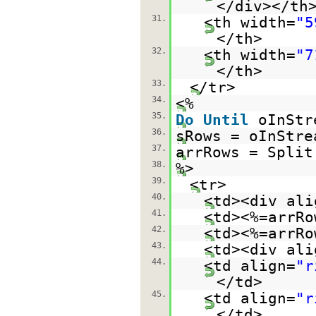
</div></th
31.
<th width=
"5
</th>
32.
<th width=
"7
</th>
33.
</tr>
34.
<%
35.
Do
Until
oInStr
36.
sRows = oInStre
37.
arrRows = Split
38.
%>
39.
<tr>
40.
<td><div ali
41.
<td><%=arrRo
42.
<td><%=arrRo
43.
<td><div ali
44.
<td align=
"r
</td>
45.
<td align=
"r
</td>