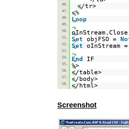
46.
</tr>
47.
<%
48.
Loop
49.
50.
oInStream.Close
51.
Set
objFSO =
No
52.
Set
oInStream 
53.
54.
End
IF
55.
%>
56.
</table>
57.
</body>
58.
</html>
Screenshot