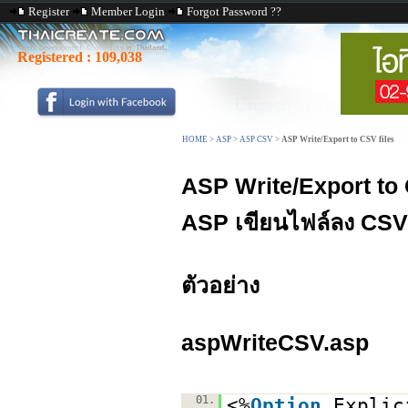
Register
Member Login
Forgot Password ??
Registered :
109,038
HOME
>
ASP
>
ASP CSV
>
ASP Write/Export to CSV files
ASP Write/Export to 
ASP เขียนไฟล์ลง CSV
ตัวอย่าง
aspWriteCSV.asp
01.
<%
Option
Explic