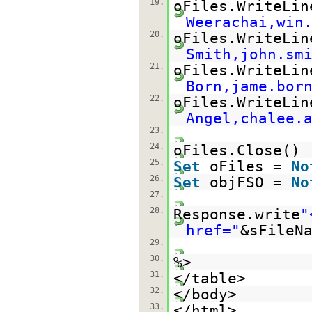
19.
oFiles.WriteLin
Weerachai,win
20.
oFiles.WriteLin
Smith,john.sm
21.
oFiles.WriteLin
Born,jame.bor
22.
oFiles.WriteLin
Angel,chalee.
23.
24.
oFiles.Close()
25.
Set
oFiles =
No
26.
Set
objFSO =
No
27.
28.
Response.write
"
href="
&sFileN
29.
30.
%>
31.
</table>
32.
</body>
33.
</html>