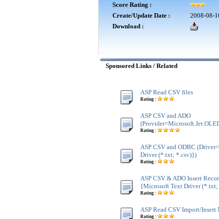
Score Rating :
Create/Update Date :
2008-08-1
Download :
Sponsored Links / Related
ASP Read CSV files
Rating :
ASP CSV and ADO
(Provider=Microsoft.Jet.OLED
Rating :
ASP CSV and ODBC (Driver={
Driver (*.txt; *.csv)})
Rating :
ASP CSV & ADO Insert Recor
{Microsoft Text Driver (*.txt;
Rating :
ASP Read CSV Import/Insert 
Rating :