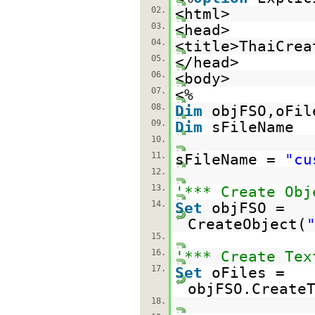
02.
<html>
03.
<head>
04.
<title>ThaiCrea
05.
</head>
06.
<body>
07.
<%
08.
Dim
objFSO,oFil
09.
Dim
sFileName
10.
11.
sFileName =
"cu
12.
13.
'*** Create Obj
14.
Set
objFSO =
CreateObject(
15.
16.
'*** Create Tex
17.
Set
oFiles =
objFSO.Create
18.