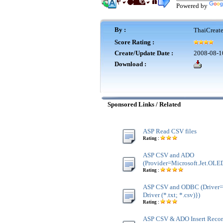
Powered by
By :
ThaiCreat
Score Rating :
Create/Update Date :
2008-08-1
Download :
Sponsored Links / Related
ASP Read CSV files
Rating :
ASP CSV and ADO
(Provider=Microsoft.Jet.OLED
Rating :
ASP CSV and ODBC (Driver={
Driver (*.txt; *.csv)})
Rating :
ASP CSV & ADO Insert Recor