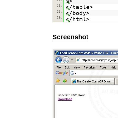
%>
51.
</table>
52.
</body>
53.
</html>
Screenshot