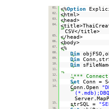
01.
<%
Option
Explic
02.
<html>
03.
<head>
04.
<title>ThaiCre
CSV</title>
05.
</head>
06.
<body>
07.
<%
08.
Dim
objFSO,o
09.
Dim
Conn,str
10.
Dim
sFileNam
11.
12.
'*** Connect
13.
Set
Conn = S
14.
Conn.Open
"D
(*.mdb);DB
Server.Map
15.
strSQL =
"SE
16.