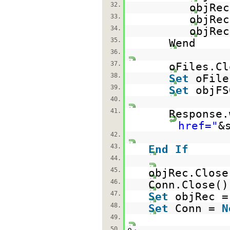
32.
objRec
33.
objRec
34.
objRec
35.
Wend
36.
37.
oFiles.Cl
38.
Set
oFil
39.
Set
objF
40.
41.
Response.
href="
&
42.
43.
End
If
44.
45.
objRec.Close
46.
Conn.Close()
47.
Set
objRec 
48.
Set
Conn =
N
49.
50.