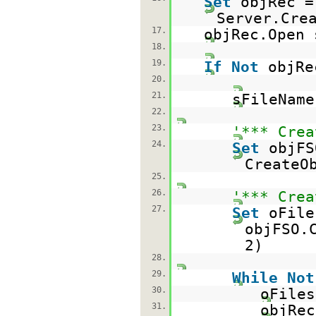
Set
objRec =
Server.Cre
17.
objRec.Open 
18.
19.
If
Not
objR
20.
21.
sFileNam
22.
23.
'*** Crea
24.
Set
objFS
CreateO
25.
26.
'*** Crea
27.
Set
oFile
objFSO.
2)
28.
29.
While
Not
30.
oFiles
31.
objRec