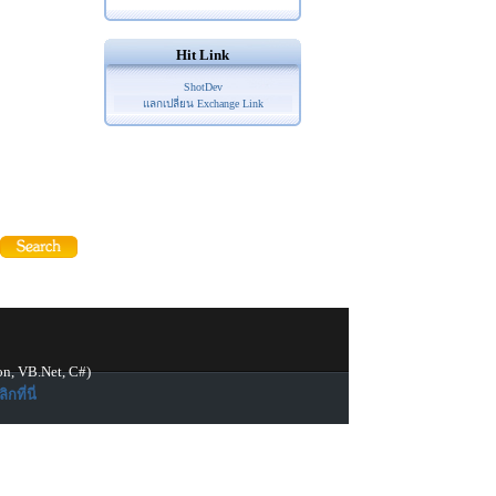
Hit Link
ShotDev
แลกเปลี่ยน Exchange Link
on, VB.Net, C#)
ิกที่นี่