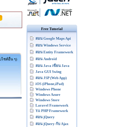
Free Tutorial
สอน Google Maps Api
สอน Windows Service
สอน Entity Framework
สอน Android
ไซต์อื่น ๆ)
สอน Java เขียน Java
Java GUI Swing
สอน JSP (Web App)
iOS (iPhone,iPad)
Windows Phone
Windows Azure
Windows Store
Laravel Framework
Yii PHP Framework
สอน jQuery
สอน jQuery กับ Ajax