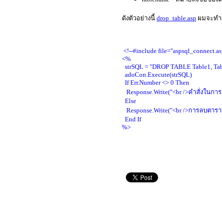
ดังตัวอย่างนี้
drop_table.asp
ผมจะทำกา
<!--#include file="aspsql_connect.as
<%
strSQL = "DROP TABLE Table1, Tab
adoCon.Execute(strSQL)
If Err.Number <> 0 Then
Response.Write("<br />คำสั่งในกา
Else
Response.Write("<br />การลบตาราง T
End If
%>