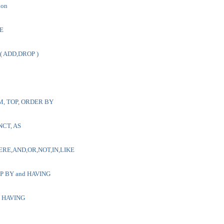
ion
E
( ADD,DROP )
M, TOP, ORDER BY
NCT, AS
HERE,AND,OR,NOT,IN,LIKE
P BY and HAVING
d HAVING