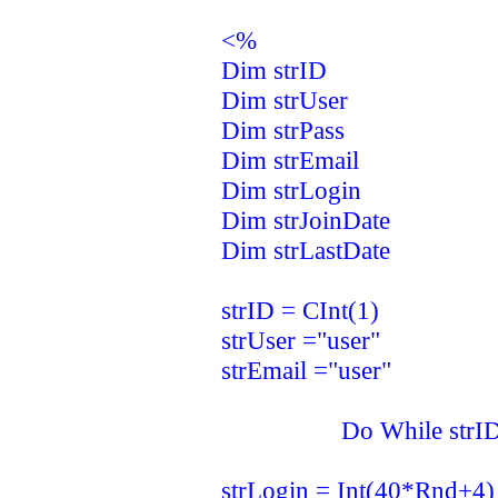
<%
Dim strID
Dim strUser
Dim strPass
Dim strEmail
Dim strLogin
Dim strJoinDate
Dim strLastDate
strID = CInt(1)
strUser ="user"
strEmail ="user"
Do While strID 
strLogin = Int(40*Rnd+4)