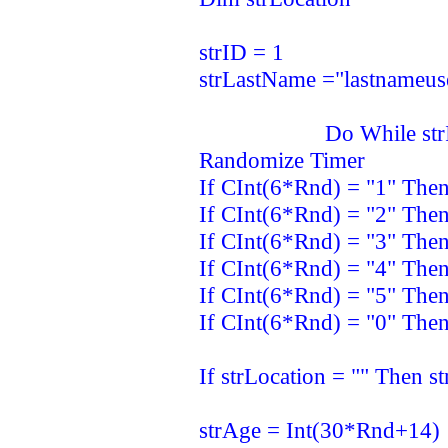
strID = 1
strLastName ="lastnameus
Do While strID
Randomize Timer
If CInt(6*Rnd) = "1" The
If CInt(6*Rnd) = "2" The
If CInt(6*Rnd) = "3" The
If CInt(6*Rnd) = "4" Then
If CInt(6*Rnd) = "5" The
If CInt(6*Rnd) = "0" The
If strLocation = "" Then 
strAge = Int(30*Rnd+14)