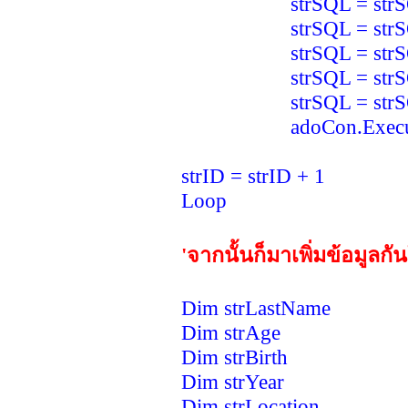
strSQL = strSQL & " 
strSQL = strSQL & " 
strSQL = strSQL & " 
strSQL = strSQL & "
strSQL = strSQL 
adoCon.Execute(
strID = strID + 1
Loop
'จากนั้นก็มาเพิ่มข้อมูลกั
Dim strLastName
Dim strAge
Dim strBirth
Dim strYear
Dim strLocation