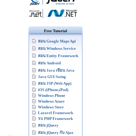
Free Tutorial
สอน Google Maps Api
สอน Windows Service
สอน Entity Framework
สอน Android
สอน Java เขียน Java
Java GUI Swing
สอน JSP (Web App)
iOS (iPhone,iPad)
Windows Phone
Windows Azure
Windows Store
Laravel Framework
Yii PHP Framework
สอน jQuery
สอน jQuery กับ Ajax