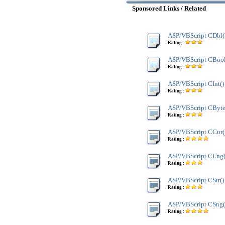
Sponsored Links / Related
ASP/VBScript CDbl(
Rating :
ASP/VBScript CBool
Rating :
ASP/VBScript CInt()
Rating :
ASP/VBScript CByte
Rating :
ASP/VBScript CCur(
Rating :
ASP/VBScript CLng(
Rating :
ASP/VBScript CStr()
Rating :
ASP/VBScript CSng(
Rating :