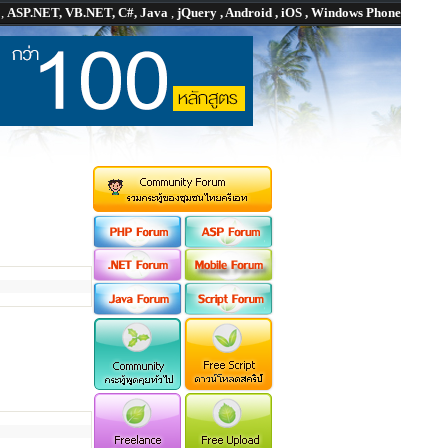
P
,
ASP.NET, VB.NET, C#, Java
,
jQuery , Android , iOS , Windows Phone