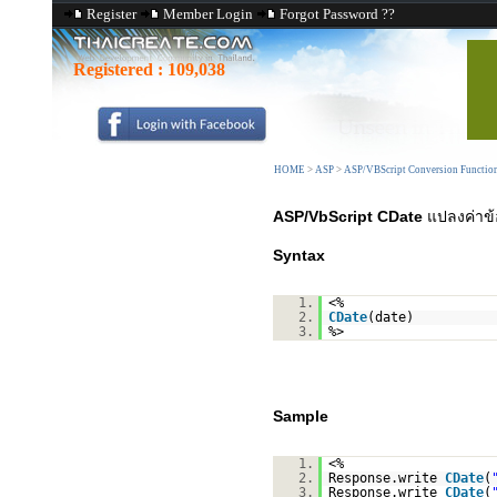
Register
Member Login
Forgot Password ??
Registered :
109,038
HOME
>
ASP
>
ASP/VBScript Conversion Functio
ASP/VbScript CDate
แปลงค่าข้อ
Syntax
1.
<%
2.
CDate
(date)
3.
%>
Sample
1.
<%
2.
Response.write
CDate
(
3.
Response.write
CDate
(