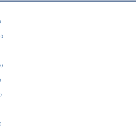
)
()
()
)
)
)