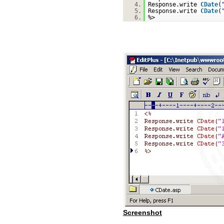
4.
Response.write
CDate
(
5.
Response.write
CDate
(
6.
%>
Screenshot