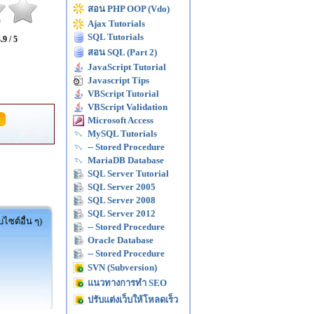
สอน PHP OOP (Vdo)
Ajax Tutorials
SQL Tutorials
.9 / 5
สอน SQL (Part 2)
JavaScript Tutorial
Javascript Tips
VBScript Tutorial
VBScript Validation
Microsoft Access
MySQL Tutorials
-- Stored Procedure
MariaDB Database
SQL Server Tutorial
SQL Server 2005
SQL Server 2008
SQL Server 2012
ไซต์อื่น ๆ)
-- Stored Procedure
Oracle Database
-- Stored Procedure
SVN (Subversion)
แนวทางการทำ SEO
ปรับแต่งเว็บให้โหลดเร็ว