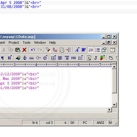
"Apr 5 2008"
)&
"<br>"
"31/08/2008"
)&
"<br>"