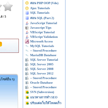
สอน PHP OOP (Vdo)
Ajax Tutorials
SQL Tutorials
.8 / 5
สอน SQL (Part 2)
JavaScript Tutorial
Javascript Tips
VBScript Tutorial
VBScript Validation
Microsoft Access
MySQL Tutorials
-- Stored Procedure
MariaDB Database
SQL Server Tutorial
SQL Server 2005
SQL Server 2008
SQL Server 2012
-- Stored Procedure
ไซต์อื่น ๆ)
Oracle Database
-- Stored Procedure
SVN (Subversion)
แนวทางการทำ SEO
ปรับแต่งเว็บให้โหลดเร็ว