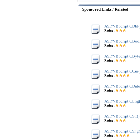
Sponsored Links / Related
ASP/VBScript CDbl(
Rating :
ASP/VBScript CBool
Rating :
ASP/VBScript CByte
Rating :
ASP/VBScript CCur(
Rating :
ASP/VBScript CDate
Rating :
ASP/VBScript CLng(
Rating :
ASP/VBScript CStr()
Rating :
ASP/VBScript CSng(
Rating :