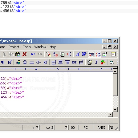
.789)&
"<br>"
4.123)&
"<br>"
6.456)&
"<br>"