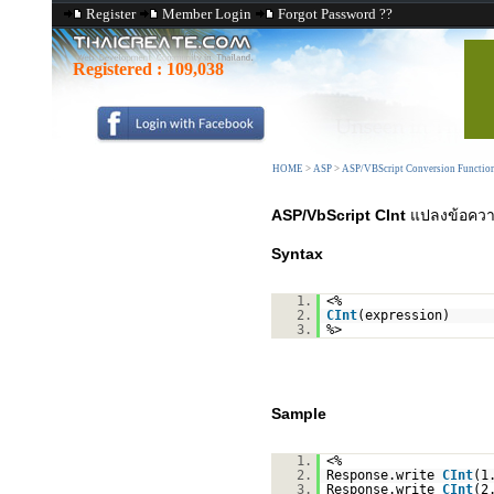
Register
Member Login
Forgot Password ??
Registered :
109,038
HOME
>
ASP
>
ASP/VBScript Conversion Functio
ASP/VbScript CInt
แปลงข้อความ
Syntax
1.
<%
2.
CInt
(expression)
3.
%>
Sample
1.
<%
2.
Response.write
CInt
(1
3.
Response.write
CInt
(2