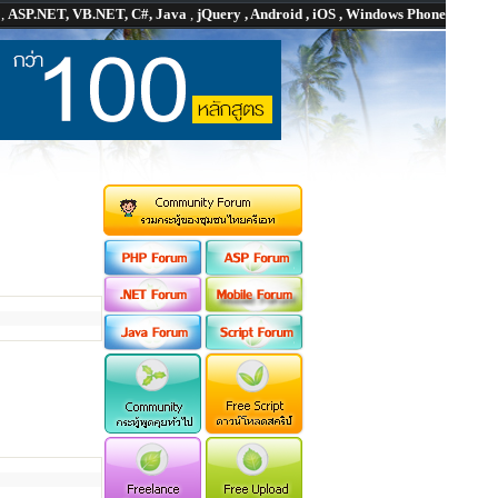
P
,
ASP.NET, VB.NET, C#, Java
,
jQuery , Android , iOS , Windows Phone