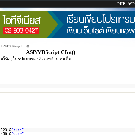
PHP
,
AS
n
>
ASP/VBScript CInt()
ASP/VBScript CInt()
ให้อยู่ในรูปแบบของตัวเลขจำนวนเต็ม
.123)&
"<br>"
.456)&
"<br>"