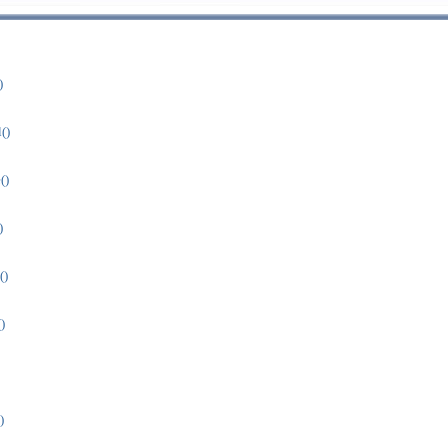
)
()
()
)
()
)
)