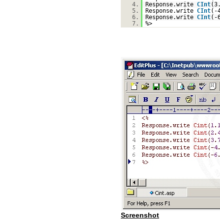
4.
Response.write
CInt
(3
5.
Response.write
CInt
(-
6.
Response.write
CInt
(-
7.
%>
Screenshot