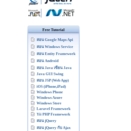
Free Tutorial
สอน Google Maps Api
สอน Windows Service
สอน Entity Framework
สอน Android
สอน Java เขียน Java
Java GUI Swing
สอน JSP (Web App)
iOS (iPhone,iPad)
Windows Phone
Windows Azure
Windows Store
Laravel Framework
Yii PHP Framework
สอน jQuery
สอน jQuery กับ Ajax