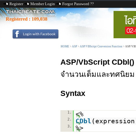
Register
Member Login
Forgot Password ??
Registered :
109,038
HOME
>
ASP
>
ASP/VBScript Conversion Function
>
ASP/VBS
ASP/VbScript CDbl()
จำนวนเต็มและทศนิยม
Syntax
1.
<%
2.
CDbl
(expression
3.
%>