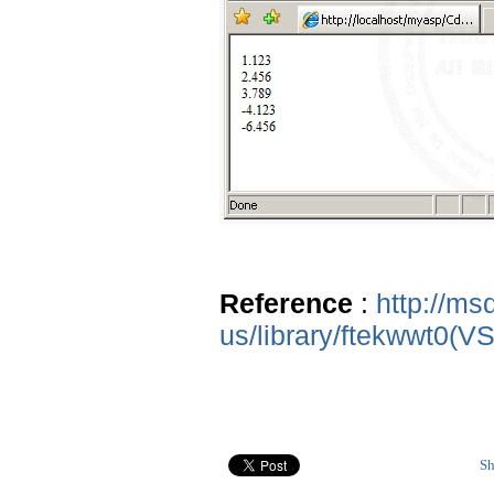
Reference
:
http://ms
us/library/ftekwwt0(V
Sh